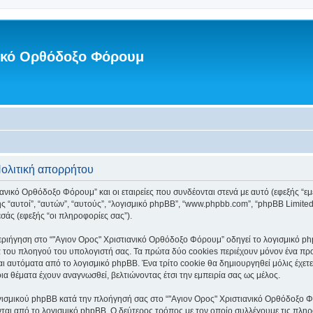
νικό Ορθόδοξο Φόρουμ
Πολιτική απορρήτου
ανικό Ορθόδοξο Φόρουμ” και οι εταιρείες που συνδέονται στενά με αυτό (εφεξής “εμεί
ξής “αυτοί”, “αυτών”, “αυτούς”, “λογισμικό phpBB”, “www.phpbb.com”, “phpBB Lim
σάς (εφεξής “οι πληροφορίες σας”).
ριήγηση στο “"Αγιον Ορος" Χριστιανικό Ορθόδοξο Φόρουμ” οδηγεί το λογισμικό php
 του πλοηγού του υπολογιστή σας. Τα πρώτα δύο cookies περιέχουν μόνον ένα προσδ
ι αυτόματα από το λογισμικό phpBB. Ένα τρίτο cookie θα δημιουργηθεί μόλις έχετε
α θέματα έχουν αναγνωσθεί, βελτιώνοντας έτσι την εμπειρία σας ως μέλος.
γισμικού phpBB κατά την πλοήγησή σας στο “"Αγιον Ορος" Χριστιανικό Ορθόδοξο Φόρ
ται από το λογισμικό phpBB. Ο δεύτερος τρόπος με τον οποίο συλλέγουμε τις πληρ