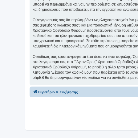
μπορεί να περιλαμβάνει και να μην περιορίζεται σε: δημοσιεύσ
και δημοσιεύσεις που υποβάλετε μετά την εγγραφή και ενώ είστε
Ο λογαριασμός σας θα περιλαμβάνει ως ελάχιστα στοιχεία ένα 
σας (εφεξής “ο κωδικός σας”) και μια προσωπική, έγκυρη διεύθ
Χριστιανικό Ορθόδοξο Φόρουμ” προστατεύονται από τους νόμο
κωδικού και του ηλεκτρονικού ταχυδρομείου σας που απαιτούντα
υποχρεωτικό και τι προαιρετικό. Σε κάθε περίπτωση, μπορείτε ν
λαμβάνετε ή όχι ηλεκτρονικά μηνύματα που δημιουργούνται αυ
Ο κωδικός σας κρυπτογραφείται έτσι ώστε να είναι ασφαλής. Όμω
στο λογαριασμό σας στο “"Αγιον Ορος" Χριστιανικό Ορθόδοξο Φ
Χριστιανικό Ορθόδοξο Φόρουμ”, το phpBB ή άλλο τρίτο μέρος να
λειτουργία “Ξέχασα τον κωδικό μου” που παρέχεται από το λογι
phpBB θα δημιουργήσει έναν νέο κωδικό για να συνδεθείτε με τ
Ευρετήριο Δ. Συζήτησης