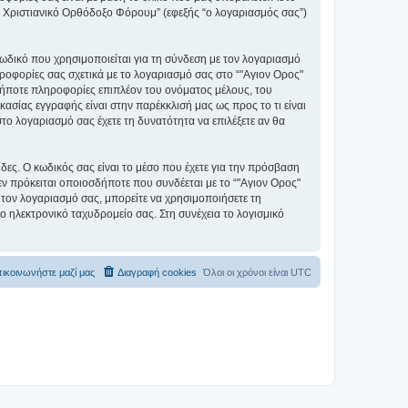
ς" Χριστιανικό Ορθόδοξο Φόρουμ” (εφεξής “ο λογαριασμός σας”)
ωδικό που χρησιμοποιείται για τη σύνδεση με τον λογαριασμό
ηροφορίες σας σχετικά με το λογαριασμό σας στο “"Αγιον Ορος"
ήποτε πληροφορίες επιπλέον του ονόματος μέλους, του
ασίας εγγραφής είναι στην παρέκκλισή μας ως προς το τι είναι
στο λογαριασμό σας έχετε τη δυνατότητα να επιλέξετε αν θα
ίδες. Ο κωδικός σας είναι το μέσο που έχετε για την πρόσβαση
ν πρόκειται οποιοσδήποτε που συνδέεται με το “"Αγιον Ορος"
 τον λογαριασμό σας, μπορείτε να χρησιμοποιήσετε τη
ο ηλεκτρονικό ταχυδρομείο σας. Στη συνέχεια το λογισμικό
ικοινωνήστε μαζί μας
Διαγραφή cookies
Όλοι οι χρόνοι είναι
UTC