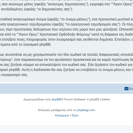
εις σαν ανώνυμο μέλος (εφεξής “ανώνυμες δημοσιεύσεις”), εγγραφή στο “"Αγιον Ορο
 συνδεδεμένος (εφεξής “οι δημοσιεύσεις σας”).
μοναδικά αναγνωρίσιμο όνομα (εφεξής “το όνομα μέλους”), ένα προσωπικό μυστικό κ
υνση ηλεκτρονικού ταχυδρομείου (εφεξής “το ηλεκτρονικό ταχυδρομείο σας”). Οι πλ
υς περί προστασίας δεδομένων που ισχύουν στη χώρα που μας φιλοξενεί. Οποιεσδ
ι από το “"Αγιον Ορος" Χριστιανικό Ορθόδοξο Φόρουμ” κατά τη διάρκεια της διαδικ
α επιλέξετε ποιες πληροφορίες στον λογαριασμό σας εκτίθενται δημόσια. Επιπλέον, 
τόματα από το λογισμικό phpBB.
ς συνιστάται να μη χρησιμοποιείτε τον ίδιο κωδικό σε πολλές διαφορετικές ιστοσελ
όρουμ”, έτσι παρακαλούμε να τον φυλάσσετε προσεκτικά και σε καμία περίπτωση δε
 σας ζητήσει νόμιμα να αποκαλύψετε τον κωδικό σας. Εάν ξεχάσετε τον κωδικό για
σμικό phpBB. Αυτή η διαδικασία θα σας ζητήσει να υποβάλετε το όνομα μέλους και τ
ο λογαριασμό σας.
Επ
Δημιουργήθηκε από
phpBB
® Forum Software © phpBB Limited
Ελληνική μετάφραση από το
phpbbgr.com
Απόρρητο
|
Όροι