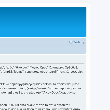
Σύνδεση
ς”, “εμάς”, “δικό μας”, “"Αγιον Ορος" Χριστιανικό Ορθόδοξο
ited”, “phpBB Teams”) χρησιμοποιούν οποιεσδήποτε πληροφορίες
BB να δημιουργήσει ορισμένα cookies, τα οποία είναι μικρά
ιοριστικό μέλους (εφεξής “user-id”) και ένα προσδιοριστικό
 πλοηγηθεί σε θέματα μέσα στο “"Αγιον Ορος" Χριστιανικό
ουμ”, αν και αυτά είναι έξω από το πεδίο αυτού του
οφορίες σας είναι με βάση το υλικό που μας υποβάλετε. Αυτό