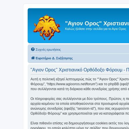
"Αγιον Ορος" Χριστια
Καλώς ήλθατε στην σελίδα για το Αγιο Ορος
Συχνές ερωτήσεις
Ευρετήριο Δ. Συζήτησης
"Αγιον Ορος" Χριστιανικό Ορθόδοξο Φόρουμ - 
Αυτή η πολιτική εξηγεί λεπτομερώς πώς το “"Αγιον Ορος" Χριστι
Φόρουμ”, “https://www.agiooros.net/forum”) και το phpBB (εφε
που συλλέγονται κατά τη διάρκεια κάθε συνεδρίας χρήσης από ε
Οι πληροφορίες σας συλλέγονται με δύο τρόπους. Πρώτον, η πε
αρχεία κειμένου τα οποία αποθηκεύονται στα προσωρινά αρχεία
ανώνυμης συνεδρίας (εφεξής “session-id”), που σας εκχωρούντα
Ορθόδοξο Φόρουμ” και χρησιμοποιείται για να καταγράφεται ποι
Είναι πιθανόν επίσης να δημιουργήσουμε cookies εκτός του λο
εγγράφου, το οποίο καλύπτει μόνο τις σελίδες που δημιουργούν