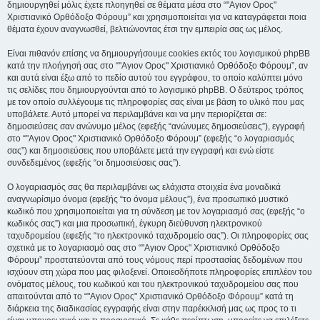
δημιουργηθεί μόλις έχετε πλοηγηθεί σε θέματα μέσα στο “"Αγιον Ορος"
Χριστιανικό Ορθόδοξο Φόρουμ” και χρησιμοποιείται για να καταγράφεται ποια
θέματα έχουν αναγνωσθεί, βελτιώνοντας έτσι την εμπειρία σας ως μέλος.
Είναι πιθανόν επίσης να δημιουργήσουμε cookies εκτός του λογισμικού phpBB
κατά την πλοήγησή σας στο “"Αγιον Ορος" Χριστιανικό Ορθόδοξο Φόρουμ”, αν
και αυτά είναι έξω από το πεδίο αυτού του εγγράφου, το οποίο καλύπτει μόνο
τις σελίδες που δημιουργούνται από το λογισμικό phpBB. Ο δεύτερος τρόπος
με τον οποίο συλλέγουμε τις πληροφορίες σας είναι με βάση το υλικό που μας
υποβάλετε. Αυτό μπορεί να περιλαμβάνει και να μην περιορίζεται σε:
δημοσιεύσεις σαν ανώνυμο μέλος (εφεξής “ανώνυμες δημοσιεύσεις”), εγγραφή
στο “"Αγιον Ορος" Χριστιανικό Ορθόδοξο Φόρουμ” (εφεξής “ο λογαριασμός
σας”) και δημοσιεύσεις που υποβάλετε μετά την εγγραφή και ενώ είστε
συνδεδεμένος (εφεξής “οι δημοσιεύσεις σας”).
Ο λογαριασμός σας θα περιλαμβάνει ως ελάχιστα στοιχεία ένα μοναδικά
αναγνωρίσιμο όνομα (εφεξής “το όνομα μέλους”), ένα προσωπικό μυστικό
κωδικό που χρησιμοποιείται για τη σύνδεση με τον λογαριασμό σας (εφεξής “ο
κωδικός σας”) και μια προσωπική, έγκυρη διεύθυνση ηλεκτρονικού
ταχυδρομείου (εφεξής “το ηλεκτρονικό ταχυδρομείο σας”). Οι πληροφορίες σας
σχετικά με το λογαριασμό σας στο “"Αγιον Ορος" Χριστιανικό Ορθόδοξο
Φόρουμ” προστατεύονται από τους νόμους περί προστασίας δεδομένων που
ισχύουν στη χώρα που μας φιλοξενεί. Οποιεσδήποτε πληροφορίες επιπλέον του
ονόματος μέλους, του κωδικού και του ηλεκτρονικού ταχυδρομείου σας που
απαιτούνται από το “"Αγιον Ορος" Χριστιανικό Ορθόδοξο Φόρουμ” κατά τη
διάρκεια της διαδικασίας εγγραφής είναι στην παρέκκλισή μας ως προς το τι