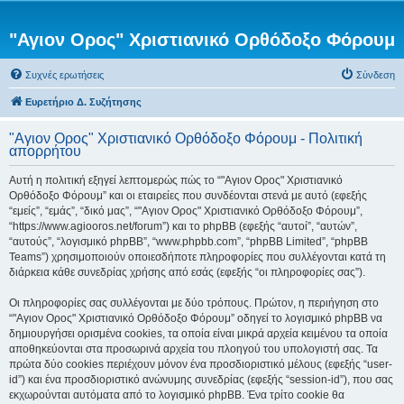
"Αγιον Ορος" Χριστιανικό Ορθόδοξο Φόρουμ
Συχνές ερωτήσεις
Σύνδεση
Ευρετήριο Δ. Συζήτησης
"Αγιον Ορος" Χριστιανικό Ορθόδοξο Φόρουμ - Πολιτική
απορρήτου
Αυτή η πολιτική εξηγεί λεπτομερώς πώς το “"Αγιον Ορος" Χριστιανικό
Ορθόδοξο Φόρουμ” και οι εταιρείες που συνδέονται στενά με αυτό (εφεξής
“εμείς”, “εμάς”, “δικό μας”, “"Αγιον Ορος" Χριστιανικό Ορθόδοξο Φόρουμ”,
“https://www.agiooros.net/forum”) και το phpBB (εφεξής “αυτοί”, “αυτών”,
“αυτούς”, “λογισμικό phpBB”, “www.phpbb.com”, “phpBB Limited”, “phpBB
Teams”) χρησιμοποιούν οποιεσδήποτε πληροφορίες που συλλέγονται κατά τη
διάρκεια κάθε συνεδρίας χρήσης από εσάς (εφεξής “οι πληροφορίες σας”).
Οι πληροφορίες σας συλλέγονται με δύο τρόπους. Πρώτον, η περιήγηση στο
“"Αγιον Ορος" Χριστιανικό Ορθόδοξο Φόρουμ” οδηγεί το λογισμικό phpBB να
δημιουργήσει ορισμένα cookies, τα οποία είναι μικρά αρχεία κειμένου τα οποία
αποθηκεύονται στα προσωρινά αρχεία του πλοηγού του υπολογιστή σας. Τα
πρώτα δύο cookies περιέχουν μόνον ένα προσδιοριστικό μέλους (εφεξής “user-
id”) και ένα προσδιοριστικό ανώνυμης συνεδρίας (εφεξής “session-id”), που σας
εκχωρούνται αυτόματα από το λογισμικό phpBB. Ένα τρίτο cookie θα