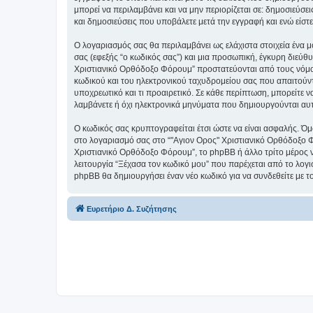
μπορεί να περιλαμβάνει και να μην περιορίζεται σε: δημοσιεύσ
και δημοσιεύσεις που υποβάλετε μετά την εγγραφή και ενώ είστε
Ο λογαριασμός σας θα περιλαμβάνει ως ελάχιστα στοιχεία ένα 
σας (εφεξής “ο κωδικός σας”) και μια προσωπική, έγκυρη διεύθ
Χριστιανικό Ορθόδοξο Φόρουμ” προστατεύονται από τους νόμο
κωδικού και του ηλεκτρονικού ταχυδρομείου σας που απαιτούντα
υποχρεωτικό και τι προαιρετικό. Σε κάθε περίπτωση, μπορείτε ν
λαμβάνετε ή όχι ηλεκτρονικά μηνύματα που δημιουργούνται αυ
Ο κωδικός σας κρυπτογραφείται έτσι ώστε να είναι ασφαλής. Όμω
στο λογαριασμό σας στο “"Αγιον Ορος" Χριστιανικό Ορθόδοξο Φ
Χριστιανικό Ορθόδοξο Φόρουμ”, το phpBB ή άλλο τρίτο μέρος να
λειτουργία “Ξέχασα τον κωδικό μου” που παρέχεται από το λογι
phpBB θα δημιουργήσει έναν νέο κωδικό για να συνδεθείτε με τ
Ευρετήριο Δ. Συζήτησης