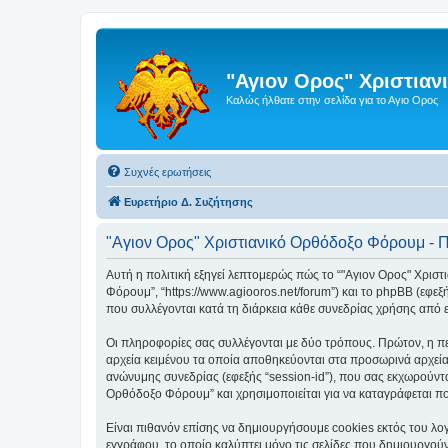
"Αγιον Ορος" Χριστια
Καλώς ήλθατε στην σελίδα για το Αγιο Ορος
Συχνές ερωτήσεις
Ευρετήριο Δ. Συζήτησης
"Αγιον Ορος" Χριστιανικό Ορθόδοξο Φόρουμ - 
Αυτή η πολιτική εξηγεί λεπτομερώς πώς το “"Αγιον Ορος" Χριστι
Φόρουμ”, “https://www.agiooros.net/forum”) και το phpBB (εφε
που συλλέγονται κατά τη διάρκεια κάθε συνεδρίας χρήσης από ε
Οι πληροφορίες σας συλλέγονται με δύο τρόπους. Πρώτον, η πε
αρχεία κειμένου τα οποία αποθηκεύονται στα προσωρινά αρχεία
ανώνυμης συνεδρίας (εφεξής “session-id”), που σας εκχωρούντα
Ορθόδοξο Φόρουμ” και χρησιμοποιείται για να καταγράφεται ποι
Είναι πιθανόν επίσης να δημιουργήσουμε cookies εκτός του λο
εγγράφου, το οποίο καλύπτει μόνο τις σελίδες που δημιουργούν