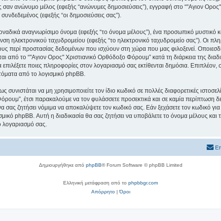
εις σαν ανώνυμο μέλος (εφεξής “ανώνυμες δημοσιεύσεις”), εγγραφή στο “"Αγιον Ορο
 συνδεδεμένος (εφεξής “οι δημοσιεύσεις σας”).
μοναδικά αναγνωρίσιμο όνομα (εφεξής “το όνομα μέλους”), ένα προσωπικό μυστικό κ
υνση ηλεκτρονικού ταχυδρομείου (εφεξής “το ηλεκτρονικό ταχυδρομείο σας”). Οι πλ
υς περί προστασίας δεδομένων που ισχύουν στη χώρα που μας φιλοξενεί. Οποιεσδ
ι από το “"Αγιον Ορος" Χριστιανικό Ορθόδοξο Φόρουμ” κατά τη διάρκεια της διαδικ
α επιλέξετε ποιες πληροφορίες στον λογαριασμό σας εκτίθενται δημόσια. Επιπλέον, 
τόματα από το λογισμικό phpBB.
ς συνιστάται να μη χρησιμοποιείτε τον ίδιο κωδικό σε πολλές διαφορετικές ιστοσελ
όρουμ”, έτσι παρακαλούμε να τον φυλάσσετε προσεκτικά και σε καμία περίπτωση δε
 σας ζητήσει νόμιμα να αποκαλύψετε τον κωδικό σας. Εάν ξεχάσετε τον κωδικό για
σμικό phpBB. Αυτή η διαδικασία θα σας ζητήσει να υποβάλετε το όνομα μέλους και τ
ο λογαριασμό σας.
Επ
Δημιουργήθηκε από
phpBB
® Forum Software © phpBB Limited
Ελληνική μετάφραση από το
phpbbgr.com
Απόρρητο
|
Όροι