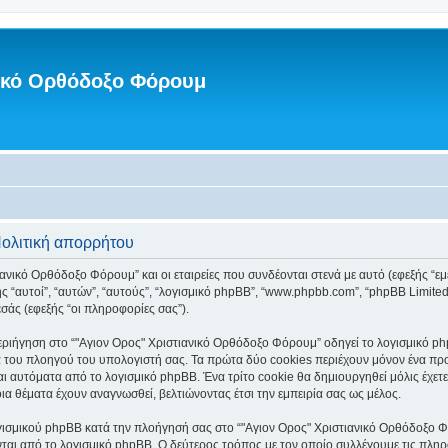
νικό Ορθόδοξο Φόρουμ
Πολιτική απορρήτου
ανικό Ορθόδοξο Φόρουμ” και οι εταιρείες που συνδέονται στενά με αυτό (εφεξής “εμεί
ξής “αυτοί”, “αυτών”, “αυτούς”, “λογισμικό phpBB”, “www.phpbb.com”, “phpBB Lim
σάς (εφεξής “οι πληροφορίες σας”).
ριήγηση στο “"Αγιον Ορος" Χριστιανικό Ορθόδοξο Φόρουμ” οδηγεί το λογισμικό php
 του πλοηγού του υπολογιστή σας. Τα πρώτα δύο cookies περιέχουν μόνον ένα προσδ
ι αυτόματα από το λογισμικό phpBB. Ένα τρίτο cookie θα δημιουργηθεί μόλις έχετε
α θέματα έχουν αναγνωσθεί, βελτιώνοντας έτσι την εμπειρία σας ως μέλος.
γισμικού phpBB κατά την πλοήγησή σας στο “"Αγιον Ορος" Χριστιανικό Ορθόδοξο Φόρ
ται από το λογισμικό phpBB. Ο δεύτερος τρόπος με τον οποίο συλλέγουμε τις πληρ