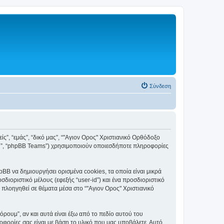
Σύνδεση
ς”, “εμάς”, “δικό μας”, “"Αγιον Ορος" Χριστιανικό Ορθόδοξο
ited”, “phpBB Teams”) χρησιμοποιούν οποιεσδήποτε πληροφορίες
BB να δημιουργήσει ορισμένα cookies, τα οποία είναι μικρά
ιοριστικό μέλους (εφεξής “user-id”) και ένα προσδιοριστικό
 πλοηγηθεί σε θέματα μέσα στο “"Αγιον Ορος" Χριστιανικό
ουμ”, αν και αυτά είναι έξω από το πεδίο αυτού του
οφορίες σας είναι με βάση το υλικό που μας υποβάλετε. Αυτό