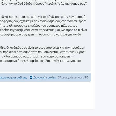
ς" Χριστιανικό Ορθόδοξο Φόρουμ” (εφεξής “ο λογαριασμός σας”)
ωδικό που χρησιμοποιείται για τη σύνδεση με τον λογαριασμό
ηροφορίες σας σχετικά με το λογαριασμό σας στο “"Αγιον Ορος"
ήποτε πληροφορίες επιπλέον του ονόματος μέλους, του
ασίας εγγραφής είναι στην παρέκκλισή μας ως προς το τι είναι
στο λογαριασμό σας έχετε τη δυνατότητα να επιλέξετε αν θα
ίδες. Ο κωδικός σας είναι το μέσο που έχετε για την πρόσβαση
ν πρόκειται οποιοσδήποτε που συνδέεται με το “"Αγιον Ορος"
 τον λογαριασμό σας, μπορείτε να χρησιμοποιήσετε τη
ο ηλεκτρονικό ταχυδρομείο σας. Στη συνέχεια το λογισμικό
ικοινωνήστε μαζί μας
Διαγραφή cookies
Όλοι οι χρόνοι είναι
UTC