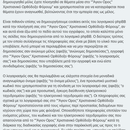
δημιουργηθεί μόλις έχετε πλοηγηθεί σε θέματα μέσα στο “"Αγιον Ορος"
Χριστιανικό Ορθόδοξο Φόρουμ” και χρησιμοποιείται για να καταγράφεται ποια
θέματα έχουν αναγνωσθεί, βελτιώνοντας έτσι την εμπειρία σας ως μέλος.
Είναι πιθανόν επίσης να δημιουργήσουμε cookies εκτός του λογισμικού phpBB
κατά την πλοήγησή σας στο “"Αγιον Ορος" Χριστιανικό Ορθόδοξο Φόρουμ”, αν
και αυτά είναι έξω από το πεδίο αυτού του εγγράφου, το οποίο καλύπτει μόνο
τις σελίδες που δημιουργούνται από το λογισμικό phpBB. Ο δεύτερος τρόπος
με τον οποίο συλλέγουμε τις πληροφορίες σας είναι με βάση το υλικό που μας
υποβάλετε. Αυτό μπορεί να περιλαμβάνει και να μην περιορίζεται σε:
δημοσιεύσεις σαν ανώνυμο μέλος (εφεξής “ανώνυμες δημοσιεύσεις”), εγγραφή
στο “"Αγιον Ορος" Χριστιανικό Ορθόδοξο Φόρουμ” (εφεξής “ο λογαριασμός
σας”) και δημοσιεύσεις που υποβάλετε μετά την εγγραφή και ενώ είστε
συνδεδεμένος (εφεξής “οι δημοσιεύσεις σας”).
Ο λογαριασμός σας θα περιλαμβάνει ως ελάχιστα στοιχεία ένα μοναδικά
αναγνωρίσιμο όνομα (εφεξής “το όνομα μέλους”), ένα προσωπικό μυστικό
κωδικό που χρησιμοποιείται για τη σύνδεση με τον λογαριασμό σας (εφεξής “ο
κωδικός σας”) και μια προσωπική, έγκυρη διεύθυνση ηλεκτρονικού
ταχυδρομείου (εφεξής “το ηλεκτρονικό ταχυδρομείο σας”). Οι πληροφορίες σας
σχετικά με το λογαριασμό σας στο “"Αγιον Ορος" Χριστιανικό Ορθόδοξο
Φόρουμ” προστατεύονται από τους νόμους περί προστασίας δεδομένων που
ισχύουν στη χώρα που μας φιλοξενεί. Οποιεσδήποτε πληροφορίες επιπλέον του
ονόματος μέλους, του κωδικού και του ηλεκτρονικού ταχυδρομείου σας που
απαιτούνται από το “"Αγιον Ορος" Χριστιανικό Ορθόδοξο Φόρουμ” κατά τη
διάρκεια της διαδικασίας εγγραφής είναι στην παρέκκλισή μας ως προς το τι