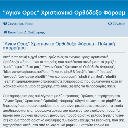
"Αγιον Ορος" Χριστιανικό Ορθόδοξο Φόρουμ
Συχνές ερωτήσεις
Σύνδεση
Ευρετήριο Δ. Συζήτησης
"Αγιον Ορος" Χριστιανικό Ορθόδοξο Φόρουμ - Πολιτική
απορρήτου
Αυτή η πολιτική εξηγεί λεπτομερώς πώς το “"Αγιον Ορος" Χριστιανικό
Ορθόδοξο Φόρουμ” και οι εταιρείες που συνδέονται στενά με αυτό (εφεξής
“εμείς”, “εμάς”, “δικό μας”, “"Αγιον Ορος" Χριστιανικό Ορθόδοξο Φόρουμ”,
“https://www.agiooros.net/forum”) και το phpBB (εφεξής “αυτοί”, “αυτών”,
“αυτούς”, “λογισμικό phpBB”, “www.phpbb.com”, “phpBB Limited”, “phpBB
Teams”) χρησιμοποιούν οποιεσδήποτε πληροφορίες που συλλέγονται κατά τη
διάρκεια κάθε συνεδρίας χρήσης από εσάς (εφεξής “οι πληροφορίες σας”).
Οι πληροφορίες σας συλλέγονται με δύο τρόπους. Πρώτον, η περιήγηση στο
“"Αγιον Ορος" Χριστιανικό Ορθόδοξο Φόρουμ” οδηγεί το λογισμικό phpBB να
δημιουργήσει ορισμένα cookies, τα οποία είναι μικρά αρχεία κειμένου τα οποία
αποθηκεύονται στα προσωρινά αρχεία του πλοηγού του υπολογιστή σας. Τα
πρώτα δύο cookies περιέχουν μόνον ένα προσδιοριστικό μέλους (εφεξής “user-
id”) και ένα προσδιοριστικό ανώνυμης συνεδρίας (εφεξής “session-id”), που σας
εκχωρούνται αυτόματα από το λογισμικό phpBB. Ένα τρίτο cookie θα