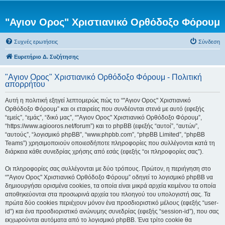
"Αγιον Ορος" Χριστιανικό Ορθόδοξο Φόρουμ
Συχνές ερωτήσεις
Σύνδεση
Ευρετήριο Δ. Συζήτησης
"Αγιον Ορος" Χριστιανικό Ορθόδοξο Φόρουμ - Πολιτική
απορρήτου
Αυτή η πολιτική εξηγεί λεπτομερώς πώς το “"Αγιον Ορος" Χριστιανικό
Ορθόδοξο Φόρουμ” και οι εταιρείες που συνδέονται στενά με αυτό (εφεξής
“εμείς”, “εμάς”, “δικό μας”, “"Αγιον Ορος" Χριστιανικό Ορθόδοξο Φόρουμ”,
“https://www.agiooros.net/forum”) και το phpBB (εφεξής “αυτοί”, “αυτών”,
“αυτούς”, “λογισμικό phpBB”, “www.phpbb.com”, “phpBB Limited”, “phpBB
Teams”) χρησιμοποιούν οποιεσδήποτε πληροφορίες που συλλέγονται κατά τη
διάρκεια κάθε συνεδρίας χρήσης από εσάς (εφεξής “οι πληροφορίες σας”).
Οι πληροφορίες σας συλλέγονται με δύο τρόπους. Πρώτον, η περιήγηση στο
“"Αγιον Ορος" Χριστιανικό Ορθόδοξο Φόρουμ” οδηγεί το λογισμικό phpBB να
δημιουργήσει ορισμένα cookies, τα οποία είναι μικρά αρχεία κειμένου τα οποία
αποθηκεύονται στα προσωρινά αρχεία του πλοηγού του υπολογιστή σας. Τα
πρώτα δύο cookies περιέχουν μόνον ένα προσδιοριστικό μέλους (εφεξής “user-
id”) και ένα προσδιοριστικό ανώνυμης συνεδρίας (εφεξής “session-id”), που σας
εκχωρούνται αυτόματα από το λογισμικό phpBB. Ένα τρίτο cookie θα