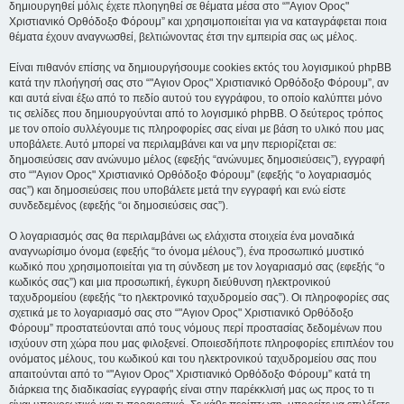
δημιουργηθεί μόλις έχετε πλοηγηθεί σε θέματα μέσα στο “"Αγιον Ορος"
Χριστιανικό Ορθόδοξο Φόρουμ” και χρησιμοποιείται για να καταγράφεται ποια
θέματα έχουν αναγνωσθεί, βελτιώνοντας έτσι την εμπειρία σας ως μέλος.
Είναι πιθανόν επίσης να δημιουργήσουμε cookies εκτός του λογισμικού phpBB
κατά την πλοήγησή σας στο “"Αγιον Ορος" Χριστιανικό Ορθόδοξο Φόρουμ”, αν
και αυτά είναι έξω από το πεδίο αυτού του εγγράφου, το οποίο καλύπτει μόνο
τις σελίδες που δημιουργούνται από το λογισμικό phpBB. Ο δεύτερος τρόπος
με τον οποίο συλλέγουμε τις πληροφορίες σας είναι με βάση το υλικό που μας
υποβάλετε. Αυτό μπορεί να περιλαμβάνει και να μην περιορίζεται σε:
δημοσιεύσεις σαν ανώνυμο μέλος (εφεξής “ανώνυμες δημοσιεύσεις”), εγγραφή
στο “"Αγιον Ορος" Χριστιανικό Ορθόδοξο Φόρουμ” (εφεξής “ο λογαριασμός
σας”) και δημοσιεύσεις που υποβάλετε μετά την εγγραφή και ενώ είστε
συνδεδεμένος (εφεξής “οι δημοσιεύσεις σας”).
Ο λογαριασμός σας θα περιλαμβάνει ως ελάχιστα στοιχεία ένα μοναδικά
αναγνωρίσιμο όνομα (εφεξής “το όνομα μέλους”), ένα προσωπικό μυστικό
κωδικό που χρησιμοποιείται για τη σύνδεση με τον λογαριασμό σας (εφεξής “ο
κωδικός σας”) και μια προσωπική, έγκυρη διεύθυνση ηλεκτρονικού
ταχυδρομείου (εφεξής “το ηλεκτρονικό ταχυδρομείο σας”). Οι πληροφορίες σας
σχετικά με το λογαριασμό σας στο “"Αγιον Ορος" Χριστιανικό Ορθόδοξο
Φόρουμ” προστατεύονται από τους νόμους περί προστασίας δεδομένων που
ισχύουν στη χώρα που μας φιλοξενεί. Οποιεσδήποτε πληροφορίες επιπλέον του
ονόματος μέλους, του κωδικού και του ηλεκτρονικού ταχυδρομείου σας που
απαιτούνται από το “"Αγιον Ορος" Χριστιανικό Ορθόδοξο Φόρουμ” κατά τη
διάρκεια της διαδικασίας εγγραφής είναι στην παρέκκλισή μας ως προς το τι