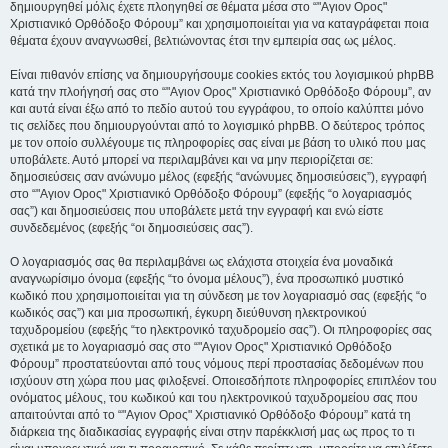
δημιουργηθεί μόλις έχετε πλοηγηθεί σε θέματα μέσα στο “"Αγιον Ορος"
Χριστιανικό Ορθόδοξο Φόρουμ” και χρησιμοποιείται για να καταγράφεται ποια
θέματα έχουν αναγνωσθεί, βελτιώνοντας έτσι την εμπειρία σας ως μέλος.
Είναι πιθανόν επίσης να δημιουργήσουμε cookies εκτός του λογισμικού phpBB
κατά την πλοήγησή σας στο “"Αγιον Ορος" Χριστιανικό Ορθόδοξο Φόρουμ”, αν
και αυτά είναι έξω από το πεδίο αυτού του εγγράφου, το οποίο καλύπτει μόνο
τις σελίδες που δημιουργούνται από το λογισμικό phpBB. Ο δεύτερος τρόπος
με τον οποίο συλλέγουμε τις πληροφορίες σας είναι με βάση το υλικό που μας
υποβάλετε. Αυτό μπορεί να περιλαμβάνει και να μην περιορίζεται σε:
δημοσιεύσεις σαν ανώνυμο μέλος (εφεξής “ανώνυμες δημοσιεύσεις”), εγγραφή
στο “"Αγιον Ορος" Χριστιανικό Ορθόδοξο Φόρουμ” (εφεξής “ο λογαριασμός
σας”) και δημοσιεύσεις που υποβάλετε μετά την εγγραφή και ενώ είστε
συνδεδεμένος (εφεξής “οι δημοσιεύσεις σας”).
Ο λογαριασμός σας θα περιλαμβάνει ως ελάχιστα στοιχεία ένα μοναδικά
αναγνωρίσιμο όνομα (εφεξής “το όνομα μέλους”), ένα προσωπικό μυστικό
κωδικό που χρησιμοποιείται για τη σύνδεση με τον λογαριασμό σας (εφεξής “ο
κωδικός σας”) και μια προσωπική, έγκυρη διεύθυνση ηλεκτρονικού
ταχυδρομείου (εφεξής “το ηλεκτρονικό ταχυδρομείο σας”). Οι πληροφορίες σας
σχετικά με το λογαριασμό σας στο “"Αγιον Ορος" Χριστιανικό Ορθόδοξο
Φόρουμ” προστατεύονται από τους νόμους περί προστασίας δεδομένων που
ισχύουν στη χώρα που μας φιλοξενεί. Οποιεσδήποτε πληροφορίες επιπλέον του
ονόματος μέλους, του κωδικού και του ηλεκτρονικού ταχυδρομείου σας που
απαιτούνται από το “"Αγιον Ορος" Χριστιανικό Ορθόδοξο Φόρουμ” κατά τη
διάρκεια της διαδικασίας εγγραφής είναι στην παρέκκλισή μας ως προς το τι