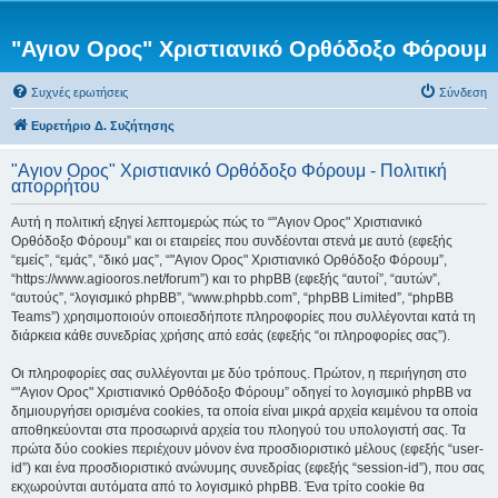
"Αγιον Ορος" Χριστιανικό Ορθόδοξο Φόρουμ
Συχνές ερωτήσεις
Σύνδεση
Ευρετήριο Δ. Συζήτησης
"Αγιον Ορος" Χριστιανικό Ορθόδοξο Φόρουμ - Πολιτική
απορρήτου
Αυτή η πολιτική εξηγεί λεπτομερώς πώς το “"Αγιον Ορος" Χριστιανικό
Ορθόδοξο Φόρουμ” και οι εταιρείες που συνδέονται στενά με αυτό (εφεξής
“εμείς”, “εμάς”, “δικό μας”, “"Αγιον Ορος" Χριστιανικό Ορθόδοξο Φόρουμ”,
“https://www.agiooros.net/forum”) και το phpBB (εφεξής “αυτοί”, “αυτών”,
“αυτούς”, “λογισμικό phpBB”, “www.phpbb.com”, “phpBB Limited”, “phpBB
Teams”) χρησιμοποιούν οποιεσδήποτε πληροφορίες που συλλέγονται κατά τη
διάρκεια κάθε συνεδρίας χρήσης από εσάς (εφεξής “οι πληροφορίες σας”).
Οι πληροφορίες σας συλλέγονται με δύο τρόπους. Πρώτον, η περιήγηση στο
“"Αγιον Ορος" Χριστιανικό Ορθόδοξο Φόρουμ” οδηγεί το λογισμικό phpBB να
δημιουργήσει ορισμένα cookies, τα οποία είναι μικρά αρχεία κειμένου τα οποία
αποθηκεύονται στα προσωρινά αρχεία του πλοηγού του υπολογιστή σας. Τα
πρώτα δύο cookies περιέχουν μόνον ένα προσδιοριστικό μέλους (εφεξής “user-
id”) και ένα προσδιοριστικό ανώνυμης συνεδρίας (εφεξής “session-id”), που σας
εκχωρούνται αυτόματα από το λογισμικό phpBB. Ένα τρίτο cookie θα