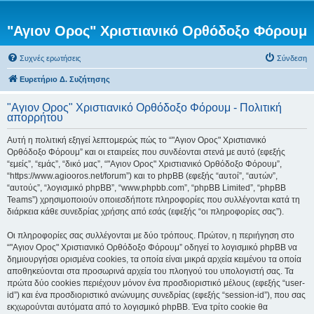
"Αγιον Ορος" Χριστιανικό Ορθόδοξο Φόρουμ
Συχνές ερωτήσεις
Σύνδεση
Ευρετήριο Δ. Συζήτησης
"Αγιον Ορος" Χριστιανικό Ορθόδοξο Φόρουμ - Πολιτική
απορρήτου
Αυτή η πολιτική εξηγεί λεπτομερώς πώς το “"Αγιον Ορος" Χριστιανικό
Ορθόδοξο Φόρουμ” και οι εταιρείες που συνδέονται στενά με αυτό (εφεξής
“εμείς”, “εμάς”, “δικό μας”, “"Αγιον Ορος" Χριστιανικό Ορθόδοξο Φόρουμ”,
“https://www.agiooros.net/forum”) και το phpBB (εφεξής “αυτοί”, “αυτών”,
“αυτούς”, “λογισμικό phpBB”, “www.phpbb.com”, “phpBB Limited”, “phpBB
Teams”) χρησιμοποιούν οποιεσδήποτε πληροφορίες που συλλέγονται κατά τη
διάρκεια κάθε συνεδρίας χρήσης από εσάς (εφεξής “οι πληροφορίες σας”).
Οι πληροφορίες σας συλλέγονται με δύο τρόπους. Πρώτον, η περιήγηση στο
“"Αγιον Ορος" Χριστιανικό Ορθόδοξο Φόρουμ” οδηγεί το λογισμικό phpBB να
δημιουργήσει ορισμένα cookies, τα οποία είναι μικρά αρχεία κειμένου τα οποία
αποθηκεύονται στα προσωρινά αρχεία του πλοηγού του υπολογιστή σας. Τα
πρώτα δύο cookies περιέχουν μόνον ένα προσδιοριστικό μέλους (εφεξής “user-
id”) και ένα προσδιοριστικό ανώνυμης συνεδρίας (εφεξής “session-id”), που σας
εκχωρούνται αυτόματα από το λογισμικό phpBB. Ένα τρίτο cookie θα