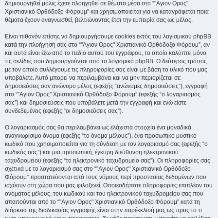
δημιουργηθεί μόλις έχετε πλοηγηθεί σε θέματα μέσα στο “"Αγιον Ορος"
Χριστιανικό Ορθόδοξο Φόρουμ” και χρησιμοποιείται για να καταγράφεται ποια
θέματα έχουν αναγνωσθεί, βελτιώνοντας έτσι την εμπειρία σας ως μέλος.
Είναι πιθανόν επίσης να δημιουργήσουμε cookies εκτός του λογισμικού phpBB
κατά την πλοήγησή σας στο “"Αγιον Ορος" Χριστιανικό Ορθόδοξο Φόρουμ”, αν
και αυτά είναι έξω από το πεδίο αυτού του εγγράφου, το οποίο καλύπτει μόνο
τις σελίδες που δημιουργούνται από το λογισμικό phpBB. Ο δεύτερος τρόπος
με τον οποίο συλλέγουμε τις πληροφορίες σας είναι με βάση το υλικό που μας
υποβάλετε. Αυτό μπορεί να περιλαμβάνει και να μην περιορίζεται σε:
δημοσιεύσεις σαν ανώνυμο μέλος (εφεξής “ανώνυμες δημοσιεύσεις”), εγγραφή
στο “"Αγιον Ορος" Χριστιανικό Ορθόδοξο Φόρουμ” (εφεξής “ο λογαριασμός
σας”) και δημοσιεύσεις που υποβάλετε μετά την εγγραφή και ενώ είστε
συνδεδεμένος (εφεξής “οι δημοσιεύσεις σας”).
Ο λογαριασμός σας θα περιλαμβάνει ως ελάχιστα στοιχεία ένα μοναδικά
αναγνωρίσιμο όνομα (εφεξής “το όνομα μέλους”), ένα προσωπικό μυστικό
κωδικό που χρησιμοποιείται για τη σύνδεση με τον λογαριασμό σας (εφεξής “ο
κωδικός σας”) και μια προσωπική, έγκυρη διεύθυνση ηλεκτρονικού
ταχυδρομείου (εφεξής “το ηλεκτρονικό ταχυδρομείο σας”). Οι πληροφορίες σας
σχετικά με το λογαριασμό σας στο “"Αγιον Ορος" Χριστιανικό Ορθόδοξο
Φόρουμ” προστατεύονται από τους νόμους περί προστασίας δεδομένων που
ισχύουν στη χώρα που μας φιλοξενεί. Οποιεσδήποτε πληροφορίες επιπλέον του
ονόματος μέλους, του κωδικού και του ηλεκτρονικού ταχυδρομείου σας που
απαιτούνται από το “"Αγιον Ορος" Χριστιανικό Ορθόδοξο Φόρουμ” κατά τη
διάρκεια της διαδικασίας εγγραφής είναι στην παρέκκλισή μας ως προς το τι