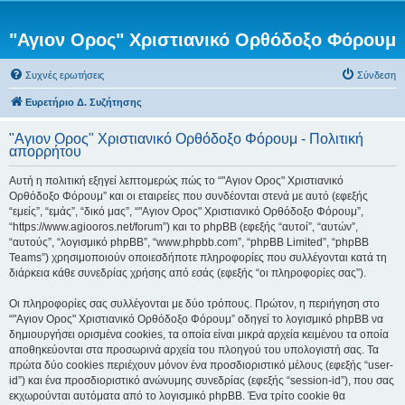
"Αγιον Ορος" Χριστιανικό Ορθόδοξο Φόρουμ
Συχνές ερωτήσεις
Σύνδεση
Ευρετήριο Δ. Συζήτησης
"Αγιον Ορος" Χριστιανικό Ορθόδοξο Φόρουμ - Πολιτική
απορρήτου
Αυτή η πολιτική εξηγεί λεπτομερώς πώς το “"Αγιον Ορος" Χριστιανικό
Ορθόδοξο Φόρουμ” και οι εταιρείες που συνδέονται στενά με αυτό (εφεξής
“εμείς”, “εμάς”, “δικό μας”, “"Αγιον Ορος" Χριστιανικό Ορθόδοξο Φόρουμ”,
“https://www.agiooros.net/forum”) και το phpBB (εφεξής “αυτοί”, “αυτών”,
“αυτούς”, “λογισμικό phpBB”, “www.phpbb.com”, “phpBB Limited”, “phpBB
Teams”) χρησιμοποιούν οποιεσδήποτε πληροφορίες που συλλέγονται κατά τη
διάρκεια κάθε συνεδρίας χρήσης από εσάς (εφεξής “οι πληροφορίες σας”).
Οι πληροφορίες σας συλλέγονται με δύο τρόπους. Πρώτον, η περιήγηση στο
“"Αγιον Ορος" Χριστιανικό Ορθόδοξο Φόρουμ” οδηγεί το λογισμικό phpBB να
δημιουργήσει ορισμένα cookies, τα οποία είναι μικρά αρχεία κειμένου τα οποία
αποθηκεύονται στα προσωρινά αρχεία του πλοηγού του υπολογιστή σας. Τα
πρώτα δύο cookies περιέχουν μόνον ένα προσδιοριστικό μέλους (εφεξής “user-
id”) και ένα προσδιοριστικό ανώνυμης συνεδρίας (εφεξής “session-id”), που σας
εκχωρούνται αυτόματα από το λογισμικό phpBB. Ένα τρίτο cookie θα