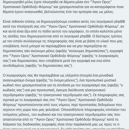
δημιουργηθεί μόλις έχετε πλοηγηθεί σε θέματα μέσα στο “"Αγιον Ορος"
Χριστιανικό Ορθόδοξο Φόρουμ” και χρησιμοποιείται για να καταγράφεται ποια
θέματα έχουν αναγνωσθεί, βελτιώνοντας έτσι την εμπειρία σας ως μέλος.
Είναι πιθανόν επίσης να δημιουργήσουμε cookies εκτός του λογισμικού phpBB
κατά την πλοήγησή σας στο “"Αγιον Ορος" Χριστιανικό Ορθόδοξο Φόρουμ”, αν
και αυτά είναι έξω από το πεδίο αυτού του εγγράφου, το οποίο καλύπτει μόνο
τις σελίδες που δημιουργούνται από το λογισμικό phpBB. Ο δεύτερος τρόπος
με τον οποίο συλλέγουμε τις πληροφορίες σας είναι με βάση το υλικό που μας
υποβάλετε. Αυτό μπορεί να περιλαμβάνει και να μην περιορίζεται σε:
δημοσιεύσεις σαν ανώνυμο μέλος (εφεξής “ανώνυμες δημοσιεύσεις”), εγγραφή
στο “"Αγιον Ορος" Χριστιανικό Ορθόδοξο Φόρουμ” (εφεξής “ο λογαριασμός
σας”) και δημοσιεύσεις που υποβάλετε μετά την εγγραφή και ενώ είστε
συνδεδεμένος (εφεξής “οι δημοσιεύσεις σας”).
Ο λογαριασμός σας θα περιλαμβάνει ως ελάχιστα στοιχεία ένα μοναδικά
αναγνωρίσιμο όνομα (εφεξής “το όνομα μέλους”), ένα προσωπικό μυστικό
κωδικό που χρησιμοποιείται για τη σύνδεση με τον λογαριασμό σας (εφεξής “ο
κωδικός σας”) και μια προσωπική, έγκυρη διεύθυνση ηλεκτρονικού
ταχυδρομείου (εφεξής “το ηλεκτρονικό ταχυδρομείο σας”). Οι πληροφορίες σας
σχετικά με το λογαριασμό σας στο “"Αγιον Ορος" Χριστιανικό Ορθόδοξο
Φόρουμ” προστατεύονται από τους νόμους περί προστασίας δεδομένων που
ισχύουν στη χώρα που μας φιλοξενεί. Οποιεσδήποτε πληροφορίες επιπλέον του
ονόματος μέλους, του κωδικού και του ηλεκτρονικού ταχυδρομείου σας που
απαιτούνται από το “"Αγιον Ορος" Χριστιανικό Ορθόδοξο Φόρουμ” κατά τη
διάρκεια της διαδικασίας εγγραφής είναι στην παρέκκλισή μας ως προς το τι