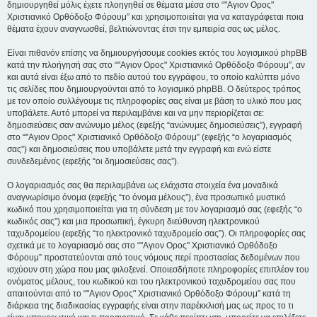
δημιουργηθεί μόλις έχετε πλοηγηθεί σε θέματα μέσα στο “"Αγιον Ορος"
Χριστιανικό Ορθόδοξο Φόρουμ” και χρησιμοποιείται για να καταγράφεται ποια
θέματα έχουν αναγνωσθεί, βελτιώνοντας έτσι την εμπειρία σας ως μέλος.
Είναι πιθανόν επίσης να δημιουργήσουμε cookies εκτός του λογισμικού phpBB
κατά την πλοήγησή σας στο “"Αγιον Ορος" Χριστιανικό Ορθόδοξο Φόρουμ”, αν
και αυτά είναι έξω από το πεδίο αυτού του εγγράφου, το οποίο καλύπτει μόνο
τις σελίδες που δημιουργούνται από το λογισμικό phpBB. Ο δεύτερος τρόπος
με τον οποίο συλλέγουμε τις πληροφορίες σας είναι με βάση το υλικό που μας
υποβάλετε. Αυτό μπορεί να περιλαμβάνει και να μην περιορίζεται σε:
δημοσιεύσεις σαν ανώνυμο μέλος (εφεξής “ανώνυμες δημοσιεύσεις”), εγγραφή
στο “"Αγιον Ορος" Χριστιανικό Ορθόδοξο Φόρουμ” (εφεξής “ο λογαριασμός
σας”) και δημοσιεύσεις που υποβάλετε μετά την εγγραφή και ενώ είστε
συνδεδεμένος (εφεξής “οι δημοσιεύσεις σας”).
Ο λογαριασμός σας θα περιλαμβάνει ως ελάχιστα στοιχεία ένα μοναδικά
αναγνωρίσιμο όνομα (εφεξής “το όνομα μέλους”), ένα προσωπικό μυστικό
κωδικό που χρησιμοποιείται για τη σύνδεση με τον λογαριασμό σας (εφεξής “ο
κωδικός σας”) και μια προσωπική, έγκυρη διεύθυνση ηλεκτρονικού
ταχυδρομείου (εφεξής “το ηλεκτρονικό ταχυδρομείο σας”). Οι πληροφορίες σας
σχετικά με το λογαριασμό σας στο “"Αγιον Ορος" Χριστιανικό Ορθόδοξο
Φόρουμ” προστατεύονται από τους νόμους περί προστασίας δεδομένων που
ισχύουν στη χώρα που μας φιλοξενεί. Οποιεσδήποτε πληροφορίες επιπλέον του
ονόματος μέλους, του κωδικού και του ηλεκτρονικού ταχυδρομείου σας που
απαιτούνται από το “"Αγιον Ορος" Χριστιανικό Ορθόδοξο Φόρουμ” κατά τη
διάρκεια της διαδικασίας εγγραφής είναι στην παρέκκλισή μας ως προς το τι