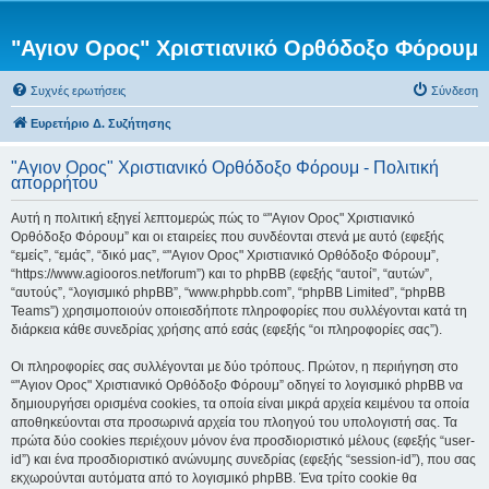
"Αγιον Ορος" Χριστιανικό Ορθόδοξο Φόρουμ
Συχνές ερωτήσεις
Σύνδεση
Ευρετήριο Δ. Συζήτησης
"Αγιον Ορος" Χριστιανικό Ορθόδοξο Φόρουμ - Πολιτική
απορρήτου
Αυτή η πολιτική εξηγεί λεπτομερώς πώς το “"Αγιον Ορος" Χριστιανικό
Ορθόδοξο Φόρουμ” και οι εταιρείες που συνδέονται στενά με αυτό (εφεξής
“εμείς”, “εμάς”, “δικό μας”, “"Αγιον Ορος" Χριστιανικό Ορθόδοξο Φόρουμ”,
“https://www.agiooros.net/forum”) και το phpBB (εφεξής “αυτοί”, “αυτών”,
“αυτούς”, “λογισμικό phpBB”, “www.phpbb.com”, “phpBB Limited”, “phpBB
Teams”) χρησιμοποιούν οποιεσδήποτε πληροφορίες που συλλέγονται κατά τη
διάρκεια κάθε συνεδρίας χρήσης από εσάς (εφεξής “οι πληροφορίες σας”).
Οι πληροφορίες σας συλλέγονται με δύο τρόπους. Πρώτον, η περιήγηση στο
“"Αγιον Ορος" Χριστιανικό Ορθόδοξο Φόρουμ” οδηγεί το λογισμικό phpBB να
δημιουργήσει ορισμένα cookies, τα οποία είναι μικρά αρχεία κειμένου τα οποία
αποθηκεύονται στα προσωρινά αρχεία του πλοηγού του υπολογιστή σας. Τα
πρώτα δύο cookies περιέχουν μόνον ένα προσδιοριστικό μέλους (εφεξής “user-
id”) και ένα προσδιοριστικό ανώνυμης συνεδρίας (εφεξής “session-id”), που σας
εκχωρούνται αυτόματα από το λογισμικό phpBB. Ένα τρίτο cookie θα