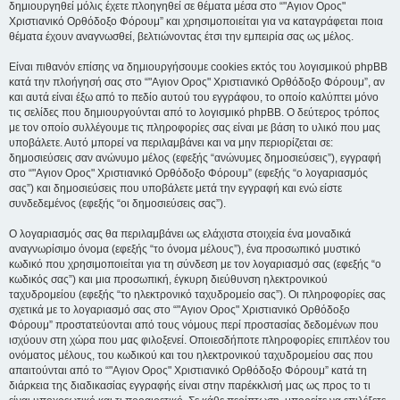
δημιουργηθεί μόλις έχετε πλοηγηθεί σε θέματα μέσα στο “"Αγιον Ορος"
Χριστιανικό Ορθόδοξο Φόρουμ” και χρησιμοποιείται για να καταγράφεται ποια
θέματα έχουν αναγνωσθεί, βελτιώνοντας έτσι την εμπειρία σας ως μέλος.
Είναι πιθανόν επίσης να δημιουργήσουμε cookies εκτός του λογισμικού phpBB
κατά την πλοήγησή σας στο “"Αγιον Ορος" Χριστιανικό Ορθόδοξο Φόρουμ”, αν
και αυτά είναι έξω από το πεδίο αυτού του εγγράφου, το οποίο καλύπτει μόνο
τις σελίδες που δημιουργούνται από το λογισμικό phpBB. Ο δεύτερος τρόπος
με τον οποίο συλλέγουμε τις πληροφορίες σας είναι με βάση το υλικό που μας
υποβάλετε. Αυτό μπορεί να περιλαμβάνει και να μην περιορίζεται σε:
δημοσιεύσεις σαν ανώνυμο μέλος (εφεξής “ανώνυμες δημοσιεύσεις”), εγγραφή
στο “"Αγιον Ορος" Χριστιανικό Ορθόδοξο Φόρουμ” (εφεξής “ο λογαριασμός
σας”) και δημοσιεύσεις που υποβάλετε μετά την εγγραφή και ενώ είστε
συνδεδεμένος (εφεξής “οι δημοσιεύσεις σας”).
Ο λογαριασμός σας θα περιλαμβάνει ως ελάχιστα στοιχεία ένα μοναδικά
αναγνωρίσιμο όνομα (εφεξής “το όνομα μέλους”), ένα προσωπικό μυστικό
κωδικό που χρησιμοποιείται για τη σύνδεση με τον λογαριασμό σας (εφεξής “ο
κωδικός σας”) και μια προσωπική, έγκυρη διεύθυνση ηλεκτρονικού
ταχυδρομείου (εφεξής “το ηλεκτρονικό ταχυδρομείο σας”). Οι πληροφορίες σας
σχετικά με το λογαριασμό σας στο “"Αγιον Ορος" Χριστιανικό Ορθόδοξο
Φόρουμ” προστατεύονται από τους νόμους περί προστασίας δεδομένων που
ισχύουν στη χώρα που μας φιλοξενεί. Οποιεσδήποτε πληροφορίες επιπλέον του
ονόματος μέλους, του κωδικού και του ηλεκτρονικού ταχυδρομείου σας που
απαιτούνται από το “"Αγιον Ορος" Χριστιανικό Ορθόδοξο Φόρουμ” κατά τη
διάρκεια της διαδικασίας εγγραφής είναι στην παρέκκλισή μας ως προς το τι