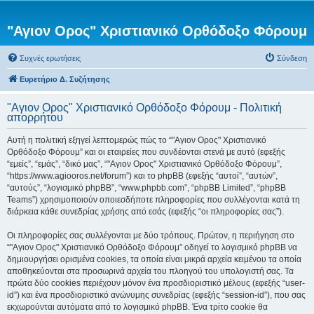
"Αγιον Ορος" Χριστιανικό Ορθόδοξο Φόρουμ
Συχνές ερωτήσεις
Σύνδεση
Ευρετήριο Δ. Συζήτησης
"Αγιον Ορος" Χριστιανικό Ορθόδοξο Φόρουμ - Πολιτική
απορρήτου
Αυτή η πολιτική εξηγεί λεπτομερώς πώς το “"Αγιον Ορος" Χριστιανικό
Ορθόδοξο Φόρουμ” και οι εταιρείες που συνδέονται στενά με αυτό (εφεξής
“εμείς”, “εμάς”, “δικό μας”, “"Αγιον Ορος" Χριστιανικό Ορθόδοξο Φόρουμ”,
“https://www.agiooros.net/forum”) και το phpBB (εφεξής “αυτοί”, “αυτών”,
“αυτούς”, “λογισμικό phpBB”, “www.phpbb.com”, “phpBB Limited”, “phpBB
Teams”) χρησιμοποιούν οποιεσδήποτε πληροφορίες που συλλέγονται κατά τη
διάρκεια κάθε συνεδρίας χρήσης από εσάς (εφεξής “οι πληροφορίες σας”).
Οι πληροφορίες σας συλλέγονται με δύο τρόπους. Πρώτον, η περιήγηση στο
“"Αγιον Ορος" Χριστιανικό Ορθόδοξο Φόρουμ” οδηγεί το λογισμικό phpBB να
δημιουργήσει ορισμένα cookies, τα οποία είναι μικρά αρχεία κειμένου τα οποία
αποθηκεύονται στα προσωρινά αρχεία του πλοηγού του υπολογιστή σας. Τα
πρώτα δύο cookies περιέχουν μόνον ένα προσδιοριστικό μέλους (εφεξής “user-
id”) και ένα προσδιοριστικό ανώνυμης συνεδρίας (εφεξής “session-id”), που σας
εκχωρούνται αυτόματα από το λογισμικό phpBB. Ένα τρίτο cookie θα