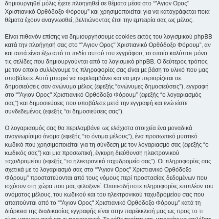
δημιουργηθεί μόλις έχετε πλοηγηθεί σε θέματα μέσα στο “"Αγιον Ορος"
Χριστιανικό Ορθόδοξο Φόρουμ” και χρησιμοποιείται για να καταγράφεται ποια
θέματα έχουν αναγνωσθεί, βελτιώνοντας έτσι την εμπειρία σας ως μέλος.
Είναι πιθανόν επίσης να δημιουργήσουμε cookies εκτός του λογισμικού phpBB
κατά την πλοήγησή σας στο “"Αγιον Ορος" Χριστιανικό Ορθόδοξο Φόρουμ”, αν
και αυτά είναι έξω από το πεδίο αυτού του εγγράφου, το οποίο καλύπτει μόνο
τις σελίδες που δημιουργούνται από το λογισμικό phpBB. Ο δεύτερος τρόπος
με τον οποίο συλλέγουμε τις πληροφορίες σας είναι με βάση το υλικό που μας
υποβάλετε. Αυτό μπορεί να περιλαμβάνει και να μην περιορίζεται σε:
δημοσιεύσεις σαν ανώνυμο μέλος (εφεξής “ανώνυμες δημοσιεύσεις”), εγγραφή
στο “"Αγιον Ορος" Χριστιανικό Ορθόδοξο Φόρουμ” (εφεξής “ο λογαριασμός
σας”) και δημοσιεύσεις που υποβάλετε μετά την εγγραφή και ενώ είστε
συνδεδεμένος (εφεξής “οι δημοσιεύσεις σας”).
Ο λογαριασμός σας θα περιλαμβάνει ως ελάχιστα στοιχεία ένα μοναδικά
αναγνωρίσιμο όνομα (εφεξής “το όνομα μέλους”), ένα προσωπικό μυστικό
κωδικό που χρησιμοποιείται για τη σύνδεση με τον λογαριασμό σας (εφεξής “ο
κωδικός σας”) και μια προσωπική, έγκυρη διεύθυνση ηλεκτρονικού
ταχυδρομείου (εφεξής “το ηλεκτρονικό ταχυδρομείο σας”). Οι πληροφορίες σας
σχετικά με το λογαριασμό σας στο “"Αγιον Ορος" Χριστιανικό Ορθόδοξο
Φόρουμ” προστατεύονται από τους νόμους περί προστασίας δεδομένων που
ισχύουν στη χώρα που μας φιλοξενεί. Οποιεσδήποτε πληροφορίες επιπλέον του
ονόματος μέλους, του κωδικού και του ηλεκτρονικού ταχυδρομείου σας που
απαιτούνται από το “"Αγιον Ορος" Χριστιανικό Ορθόδοξο Φόρουμ” κατά τη
διάρκεια της διαδικασίας εγγραφής είναι στην παρέκκλισή μας ως προς το τι