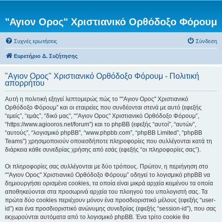
"Αγιον Ορος" Χριστιανικό Ορθόδοξο Φόρουμ
Συχνές ερωτήσεις
Σύνδεση
Ευρετήριο Δ. Συζήτησης
"Αγιον Ορος" Χριστιανικό Ορθόδοξο Φόρουμ - Πολιτική
απορρήτου
Αυτή η πολιτική εξηγεί λεπτομερώς πώς το “"Αγιον Ορος" Χριστιανικό
Ορθόδοξο Φόρουμ” και οι εταιρείες που συνδέονται στενά με αυτό (εφεξής
“εμείς”, “εμάς”, “δικό μας”, “"Αγιον Ορος" Χριστιανικό Ορθόδοξο Φόρουμ”,
“https://www.agiooros.net/forum”) και το phpBB (εφεξής “αυτοί”, “αυτών”,
“αυτούς”, “λογισμικό phpBB”, “www.phpbb.com”, “phpBB Limited”, “phpBB
Teams”) χρησιμοποιούν οποιεσδήποτε πληροφορίες που συλλέγονται κατά τη
διάρκεια κάθε συνεδρίας χρήσης από εσάς (εφεξής “οι πληροφορίες σας”).
Οι πληροφορίες σας συλλέγονται με δύο τρόπους. Πρώτον, η περιήγηση στο
“"Αγιον Ορος" Χριστιανικό Ορθόδοξο Φόρουμ” οδηγεί το λογισμικό phpBB να
δημιουργήσει ορισμένα cookies, τα οποία είναι μικρά αρχεία κειμένου τα οποία
αποθηκεύονται στα προσωρινά αρχεία του πλοηγού του υπολογιστή σας. Τα
πρώτα δύο cookies περιέχουν μόνον ένα προσδιοριστικό μέλους (εφεξής “user-
id”) και ένα προσδιοριστικό ανώνυμης συνεδρίας (εφεξής “session-id”), που σας
εκχωρούνται αυτόματα από το λογισμικό phpBB. Ένα τρίτο cookie θα