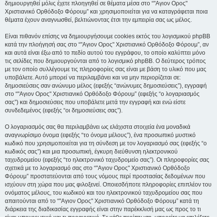
δημιουργηθεί μόλις έχετε πλοηγηθεί σε θέματα μέσα στο “"Αγιον Ορος"
Χριστιανικό Ορθόδοξο Φόρουμ” και χρησιμοποιείται για να καταγράφεται ποια
θέματα έχουν αναγνωσθεί, βελτιώνοντας έτσι την εμπειρία σας ως μέλος.
Είναι πιθανόν επίσης να δημιουργήσουμε cookies εκτός του λογισμικού phpBB
κατά την πλοήγησή σας στο “"Αγιον Ορος" Χριστιανικό Ορθόδοξο Φόρουμ”, αν
και αυτά είναι έξω από το πεδίο αυτού του εγγράφου, το οποίο καλύπτει μόνο
τις σελίδες που δημιουργούνται από το λογισμικό phpBB. Ο δεύτερος τρόπος
με τον οποίο συλλέγουμε τις πληροφορίες σας είναι με βάση το υλικό που μας
υποβάλετε. Αυτό μπορεί να περιλαμβάνει και να μην περιορίζεται σε:
δημοσιεύσεις σαν ανώνυμο μέλος (εφεξής “ανώνυμες δημοσιεύσεις”), εγγραφή
στο “"Αγιον Ορος" Χριστιανικό Ορθόδοξο Φόρουμ” (εφεξής “ο λογαριασμός
σας”) και δημοσιεύσεις που υποβάλετε μετά την εγγραφή και ενώ είστε
συνδεδεμένος (εφεξής “οι δημοσιεύσεις σας”).
Ο λογαριασμός σας θα περιλαμβάνει ως ελάχιστα στοιχεία ένα μοναδικά
αναγνωρίσιμο όνομα (εφεξής “το όνομα μέλους”), ένα προσωπικό μυστικό
κωδικό που χρησιμοποιείται για τη σύνδεση με τον λογαριασμό σας (εφεξής “ο
κωδικός σας”) και μια προσωπική, έγκυρη διεύθυνση ηλεκτρονικού
ταχυδρομείου (εφεξής “το ηλεκτρονικό ταχυδρομείο σας”). Οι πληροφορίες σας
σχετικά με το λογαριασμό σας στο “"Αγιον Ορος" Χριστιανικό Ορθόδοξο
Φόρουμ” προστατεύονται από τους νόμους περί προστασίας δεδομένων που
ισχύουν στη χώρα που μας φιλοξενεί. Οποιεσδήποτε πληροφορίες επιπλέον του
ονόματος μέλους, του κωδικού και του ηλεκτρονικού ταχυδρομείου σας που
απαιτούνται από το “"Αγιον Ορος" Χριστιανικό Ορθόδοξο Φόρουμ” κατά τη
διάρκεια της διαδικασίας εγγραφής είναι στην παρέκκλισή μας ως προς το τι