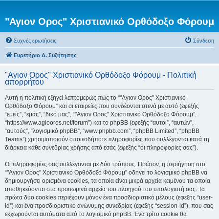
"Αγιον Ορος" Χριστιανικό Ορθόδοξο Φόρουμ
Συχνές ερωτήσεις
Σύνδεση
Ευρετήριο Δ. Συζήτησης
"Αγιον Ορος" Χριστιανικό Ορθόδοξο Φόρουμ - Πολιτική
απορρήτου
Αυτή η πολιτική εξηγεί λεπτομερώς πώς το “"Αγιον Ορος" Χριστιανικό
Ορθόδοξο Φόρουμ” και οι εταιρείες που συνδέονται στενά με αυτό (εφεξής
“εμείς”, “εμάς”, “δικό μας”, “"Αγιον Ορος" Χριστιανικό Ορθόδοξο Φόρουμ”,
“https://www.agiooros.net/forum”) και το phpBB (εφεξής “αυτοί”, “αυτών”,
“αυτούς”, “λογισμικό phpBB”, “www.phpbb.com”, “phpBB Limited”, “phpBB
Teams”) χρησιμοποιούν οποιεσδήποτε πληροφορίες που συλλέγονται κατά τη
διάρκεια κάθε συνεδρίας χρήσης από εσάς (εφεξής “οι πληροφορίες σας”).
Οι πληροφορίες σας συλλέγονται με δύο τρόπους. Πρώτον, η περιήγηση στο
“"Αγιον Ορος" Χριστιανικό Ορθόδοξο Φόρουμ” οδηγεί το λογισμικό phpBB να
δημιουργήσει ορισμένα cookies, τα οποία είναι μικρά αρχεία κειμένου τα οποία
αποθηκεύονται στα προσωρινά αρχεία του πλοηγού του υπολογιστή σας. Τα
πρώτα δύο cookies περιέχουν μόνον ένα προσδιοριστικό μέλους (εφεξής “user-
id”) και ένα προσδιοριστικό ανώνυμης συνεδρίας (εφεξής “session-id”), που σας
εκχωρούνται αυτόματα από το λογισμικό phpBB. Ένα τρίτο cookie θα