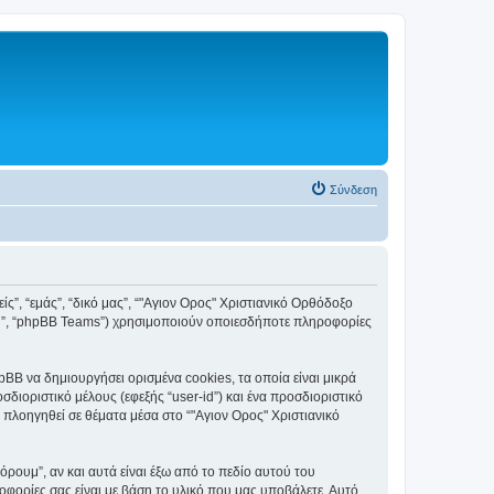
Σύνδεση
ς”, “εμάς”, “δικό μας”, “"Αγιον Ορος" Χριστιανικό Ορθόδοξο
ited”, “phpBB Teams”) χρησιμοποιούν οποιεσδήποτε πληροφορίες
BB να δημιουργήσει ορισμένα cookies, τα οποία είναι μικρά
ιοριστικό μέλους (εφεξής “user-id”) και ένα προσδιοριστικό
 πλοηγηθεί σε θέματα μέσα στο “"Αγιον Ορος" Χριστιανικό
ουμ”, αν και αυτά είναι έξω από το πεδίο αυτού του
οφορίες σας είναι με βάση το υλικό που μας υποβάλετε. Αυτό