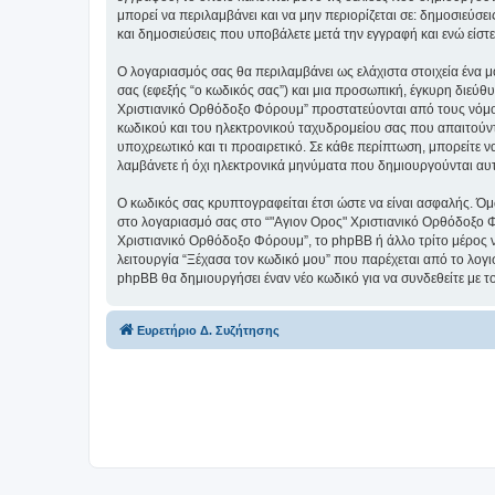
μπορεί να περιλαμβάνει και να μην περιορίζεται σε: δημοσιεύσ
και δημοσιεύσεις που υποβάλετε μετά την εγγραφή και ενώ είστε
Ο λογαριασμός σας θα περιλαμβάνει ως ελάχιστα στοιχεία ένα 
σας (εφεξής “ο κωδικός σας”) και μια προσωπική, έγκυρη διεύθ
Χριστιανικό Ορθόδοξο Φόρουμ” προστατεύονται από τους νόμο
κωδικού και του ηλεκτρονικού ταχυδρομείου σας που απαιτούντα
υποχρεωτικό και τι προαιρετικό. Σε κάθε περίπτωση, μπορείτε ν
λαμβάνετε ή όχι ηλεκτρονικά μηνύματα που δημιουργούνται αυ
Ο κωδικός σας κρυπτογραφείται έτσι ώστε να είναι ασφαλής. Όμω
στο λογαριασμό σας στο “"Αγιον Ορος" Χριστιανικό Ορθόδοξο Φ
Χριστιανικό Ορθόδοξο Φόρουμ”, το phpBB ή άλλο τρίτο μέρος να
λειτουργία “Ξέχασα τον κωδικό μου” που παρέχεται από το λογι
phpBB θα δημιουργήσει έναν νέο κωδικό για να συνδεθείτε με τ
Ευρετήριο Δ. Συζήτησης