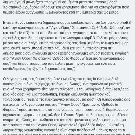
δημιουργηθεί μόλις έχετε πλοηγηθεί σε θέματα μέσα στο “"Αγιον Ορος"
Χριστιανικό Ορθόδοξο Φόρουμ” και χρησιμοποιείται για να καταγράφεται ποια
θέματα έχουν αναγνωσθεί, βελτιώνοντας έτσι την εμπειρία σας ως μέλος.
Είναι πιθανόν επίσης να δημιουργήσουμε cookies εκτός του λογισμικού phpBB
κατά την πλοήγησή σας στο “"Αγιον Ορος" Χριστιανικό Ορθόδοξο Φόρουμ”, αν
και αυτά είναι έξω από το πεδίο αυτού του εγγράφου, το οποίο καλύπτει μόνο
τις σελίδες που δημιουργούνται από το λογισμικό phpBB. Ο δεύτερος τρόπος
με τον οποίο συλλέγουμε τις πληροφορίες σας είναι με βάση το υλικό που μας
υποβάλετε. Αυτό μπορεί να περιλαμβάνει και να μην περιορίζεται σε:
δημοσιεύσεις σαν ανώνυμο μέλος (εφεξής “ανώνυμες δημοσιεύσεις”), εγγραφή
στο “"Αγιον Ορος" Χριστιανικό Ορθόδοξο Φόρουμ” (εφεξής “ο λογαριασμός
σας”) και δημοσιεύσεις που υποβάλετε μετά την εγγραφή και ενώ είστε
συνδεδεμένος (εφεξής “οι δημοσιεύσεις σας”).
Ο λογαριασμός σας θα περιλαμβάνει ως ελάχιστα στοιχεία ένα μοναδικά
αναγνωρίσιμο όνομα (εφεξής “το όνομα μέλους”), ένα προσωπικό μυστικό
κωδικό που χρησιμοποιείται για τη σύνδεση με τον λογαριασμό σας (εφεξής “ο
κωδικός σας”) και μια προσωπική, έγκυρη διεύθυνση ηλεκτρονικού
ταχυδρομείου (εφεξής “το ηλεκτρονικό ταχυδρομείο σας”). Οι πληροφορίες σας
σχετικά με το λογαριασμό σας στο “"Αγιον Ορος" Χριστιανικό Ορθόδοξο
Φόρουμ” προστατεύονται από τους νόμους περί προστασίας δεδομένων που
ισχύουν στη χώρα που μας φιλοξενεί. Οποιεσδήποτε πληροφορίες επιπλέον του
ονόματος μέλους, του κωδικού και του ηλεκτρονικού ταχυδρομείου σας που
απαιτούνται από το “"Αγιον Ορος" Χριστιανικό Ορθόδοξο Φόρουμ” κατά τη
διάρκεια της διαδικασίας εγγραφής είναι στην παρέκκλισή μας ως προς το τι