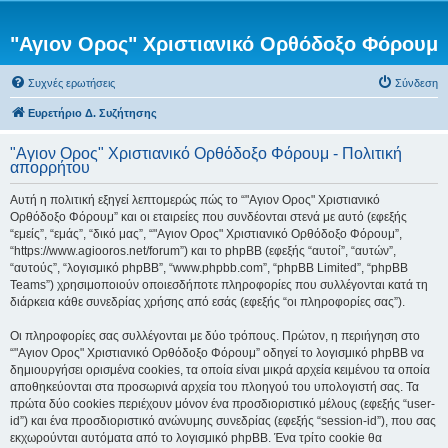
"Αγιον Ορος" Χριστιανικό Ορθόδοξο Φόρουμ
Συχνές ερωτήσεις
Σύνδεση
Ευρετήριο Δ. Συζήτησης
"Αγιον Ορος" Χριστιανικό Ορθόδοξο Φόρουμ - Πολιτική
απορρήτου
Αυτή η πολιτική εξηγεί λεπτομερώς πώς το “"Αγιον Ορος" Χριστιανικό
Ορθόδοξο Φόρουμ” και οι εταιρείες που συνδέονται στενά με αυτό (εφεξής
“εμείς”, “εμάς”, “δικό μας”, “"Αγιον Ορος" Χριστιανικό Ορθόδοξο Φόρουμ”,
“https://www.agiooros.net/forum”) και το phpBB (εφεξής “αυτοί”, “αυτών”,
“αυτούς”, “λογισμικό phpBB”, “www.phpbb.com”, “phpBB Limited”, “phpBB
Teams”) χρησιμοποιούν οποιεσδήποτε πληροφορίες που συλλέγονται κατά τη
διάρκεια κάθε συνεδρίας χρήσης από εσάς (εφεξής “οι πληροφορίες σας”).
Οι πληροφορίες σας συλλέγονται με δύο τρόπους. Πρώτον, η περιήγηση στο
“"Αγιον Ορος" Χριστιανικό Ορθόδοξο Φόρουμ” οδηγεί το λογισμικό phpBB να
δημιουργήσει ορισμένα cookies, τα οποία είναι μικρά αρχεία κειμένου τα οποία
αποθηκεύονται στα προσωρινά αρχεία του πλοηγού του υπολογιστή σας. Τα
πρώτα δύο cookies περιέχουν μόνον ένα προσδιοριστικό μέλους (εφεξής “user-
id”) και ένα προσδιοριστικό ανώνυμης συνεδρίας (εφεξής “session-id”), που σας
εκχωρούνται αυτόματα από το λογισμικό phpBB. Ένα τρίτο cookie θα