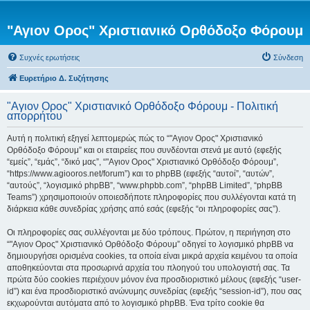
"Αγιον Ορος" Χριστιανικό Ορθόδοξο Φόρουμ
Συχνές ερωτήσεις
Σύνδεση
Ευρετήριο Δ. Συζήτησης
"Αγιον Ορος" Χριστιανικό Ορθόδοξο Φόρουμ - Πολιτική
απορρήτου
Αυτή η πολιτική εξηγεί λεπτομερώς πώς το “"Αγιον Ορος" Χριστιανικό
Ορθόδοξο Φόρουμ” και οι εταιρείες που συνδέονται στενά με αυτό (εφεξής
“εμείς”, “εμάς”, “δικό μας”, “"Αγιον Ορος" Χριστιανικό Ορθόδοξο Φόρουμ”,
“https://www.agiooros.net/forum”) και το phpBB (εφεξής “αυτοί”, “αυτών”,
“αυτούς”, “λογισμικό phpBB”, “www.phpbb.com”, “phpBB Limited”, “phpBB
Teams”) χρησιμοποιούν οποιεσδήποτε πληροφορίες που συλλέγονται κατά τη
διάρκεια κάθε συνεδρίας χρήσης από εσάς (εφεξής “οι πληροφορίες σας”).
Οι πληροφορίες σας συλλέγονται με δύο τρόπους. Πρώτον, η περιήγηση στο
“"Αγιον Ορος" Χριστιανικό Ορθόδοξο Φόρουμ” οδηγεί το λογισμικό phpBB να
δημιουργήσει ορισμένα cookies, τα οποία είναι μικρά αρχεία κειμένου τα οποία
αποθηκεύονται στα προσωρινά αρχεία του πλοηγού του υπολογιστή σας. Τα
πρώτα δύο cookies περιέχουν μόνον ένα προσδιοριστικό μέλους (εφεξής “user-
id”) και ένα προσδιοριστικό ανώνυμης συνεδρίας (εφεξής “session-id”), που σας
εκχωρούνται αυτόματα από το λογισμικό phpBB. Ένα τρίτο cookie θα