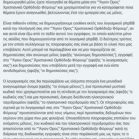
δημιουργηθεί μόλις έχετε πλοηγηθεί σε θέματα μέσα στο “"Αγιον Ορος"
Χριστιανικό Ορθόδοξο Φόρουμ” και χρησιμοποιείται για να καταγράφεται ποια
θέματα έχουν αναγνωσθεί, βελτιώνοντας έτσι την εμπειρία σας ως μέλος.
Είναι πιθανόν επίσης να δημιουργήσουμε cookies εκτός του λογισμικού phpBB
κατά την πλοήγησή σας στο “"Αγιον Ορος" Χριστιανικό Ορθόδοξο Φόρουμ”, αν
και αυτά είναι έξω από το πεδίο αυτού του εγγράφου, το οποίο καλύπτει μόνο
τις σελίδες που δημιουργούνται από το λογισμικό phpBB. Ο δεύτερος τρόπος
με τον οποίο συλλέγουμε τις πληροφορίες σας είναι με βάση το υλικό που μας
υποβάλετε. Αυτό μπορεί να περιλαμβάνει και να μην περιορίζεται σε:
δημοσιεύσεις σαν ανώνυμο μέλος (εφεξής “ανώνυμες δημοσιεύσεις”), εγγραφή
στο “"Αγιον Ορος" Χριστιανικό Ορθόδοξο Φόρουμ” (εφεξής “ο λογαριασμός
σας”) και δημοσιεύσεις που υποβάλετε μετά την εγγραφή και ενώ είστε
συνδεδεμένος (εφεξής “οι δημοσιεύσεις σας”).
Ο λογαριασμός σας θα περιλαμβάνει ως ελάχιστα στοιχεία ένα μοναδικά
αναγνωρίσιμο όνομα (εφεξής “το όνομα μέλους”), ένα προσωπικό μυστικό
κωδικό που χρησιμοποιείται για τη σύνδεση με τον λογαριασμό σας (εφεξής “ο
κωδικός σας”) και μια προσωπική, έγκυρη διεύθυνση ηλεκτρονικού
ταχυδρομείου (εφεξής “το ηλεκτρονικό ταχυδρομείο σας”). Οι πληροφορίες σας
σχετικά με το λογαριασμό σας στο “"Αγιον Ορος" Χριστιανικό Ορθόδοξο
Φόρουμ” προστατεύονται από τους νόμους περί προστασίας δεδομένων που
ισχύουν στη χώρα που μας φιλοξενεί. Οποιεσδήποτε πληροφορίες επιπλέον του
ονόματος μέλους, του κωδικού και του ηλεκτρονικού ταχυδρομείου σας που
απαιτούνται από το “"Αγιον Ορος" Χριστιανικό Ορθόδοξο Φόρουμ” κατά τη
διάρκεια της διαδικασίας εγγραφής είναι στην παρέκκλισή μας ως προς το τι