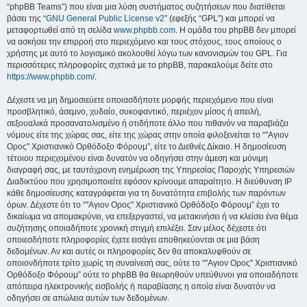
“phpBB Teams”) που είναι μια λύση συστήματος συζητήσεων που διατίθεται
βάσει της “
GNU General Public License v2
” (εφεξής “GPL”) και μπορεί να
μεταφορτωθεί από τη σελίδα
www.phpbb.com
. Η ομάδα του phpBB δεν μπορεί
να ασκήσει την επιρροή στο περιεχόμενο και τους στόχους, τους οποίους ο
χρήστης με αυτό το λογισμικό ακολουθεί λόγω των κανονισμών του GPL. Για
περισσότερες πληροφορίες σχετικά με το phpBB, παρακαλούμε δείτε στο
https://www.phpbb.com/
.
Δέχεστε να μη δημοσιεύετε οποιασδήποτε μορφής περιεχόμενο που είναι
προσβλητικό, άσεμνο, χυδαίο, συκοφαντικό, περιέχον μίσος ή απειλή,
σεξουαλικά προσανατολισμένο ή οτιδήποτε άλλο που πιθανόν να παραβιάζει
νόμους είτε της χώρας σας, είτε της χώρας στην οποία φιλοξενείται το “"Αγιον
Ορος" Χριστιανικό Ορθόδοξο Φόρουμ”, είτε το Διεθνές Δίκαιο. Η δημοσίευση
τέτοιου περιεχομένου είναι δυνατόν να οδηγήσει στην άμεση και μόνιμη
διαγραφή σας, με ταυτόχρονη ενημέρωση της Υπηρεσίας Παροχής Υπηρεσιών
Διαδικτύου που χρησιμοποιείτε εφόσον κρίνουμε απαραίτητο. Η διεύθυνση IP
κάθε δημοσίευσης καταγράφεται για τη δυνατότητα επιβολής των παρόντων
όρων. Δέχεστε ότι το “"Αγιον Ορος" Χριστιανικό Ορθόδοξο Φόρουμ” έχει το
δικαίωμα να απομακρύνει, να επεξεργαστεί, να μετακινήσει ή να κλείσει ένα θέμα
συζήτησης οποιαδήποτε χρονική στιγμή επιλέξει. Σαν μέλος δέχεστε ότι
οποιεσδήποτε πληροφορίες έχετε εισάγει αποθηκεύονται σε μια βάση
δεδομένων. Αν και αυτές οι πληροφορίες δεν θα αποκαλυφθούν σε
οποιονδήποτε τρίτο χωρίς τη συναίνεσή σας, ούτε το “"Αγιον Ορος" Χριστιανικό
Ορθόδοξο Φόρουμ” ούτε το phpBB θα θεωρηθούν υπεύθυνοι για οποιαδήποτε
απόπειρα ηλεκτρονικής εισβολής ή παραβίασης η οποία είναι δυνατόν να
οδηγήσει σε απώλεια αυτών των δεδομένων.