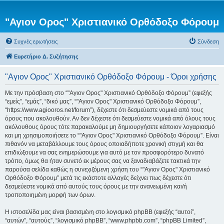
"Αγιον Ορος" Χριστιανικό Ορθόδοξο Φόρουμ
Συχνές ερωτήσεις
Σύνδεση
Ευρετήριο Δ. Συζήτησης
"Αγιον Ορος" Χριστιανικό Ορθόδοξο Φόρουμ - Όροι χρήσης
Με την πρόσβαση στο “"Αγιον Ορος" Χριστιανικό Ορθόδοξο Φόρουμ” (εφεξής
“εμείς”, “εμάς”, “δικό μας”, “"Αγιον Ορος" Χριστιανικό Ορθόδοξο Φόρουμ”,
“https://www.agiooros.net/forum”), δέχεστε ότι δεσμεύεστε νομικά από τους
όρους που ακολουθούν. Αν δεν δέχεστε ότι δεσμεύεστε νομικά από όλους τους
ακόλουθους όρους τότε παρακαλούμε μη δημιουργήσετε κάποιον λογαριασμό
και μη χρησιμοποιήσετε το “"Αγιον Ορος" Χριστιανικό Ορθόδοξο Φόρουμ”. Είναι
πιθανόν να μεταβάλλουμε τους όρους οποιαδήποτε χρονική στιγμή και θα
επιδιώξουμε να σας ενημερώσουμε για αυτό με τον προσφορότερο δυνατό
τρόπο, όμως θα ήταν συνετό εκ μέρους σας να ξαναδιαβάζετε τακτικά την
παρούσα σελίδα καθώς η συνεχιζόμενη χρήση του “"Αγιον Ορος" Χριστιανικό
Ορθόδοξο Φόρουμ” μετά τις εκάστοτε αλλαγές δείχνει πως δέχεστε ότι
δεσμεύεστε νομικά από αυτούς τους όρους με την ανανεωμένη και/ή
τροποποιημένη μορφή των όρων.
Η ιστοσελίδα μας είναι βασισμένη στο λογισμικό phpBB (εφεξής “αυτοί”,
“αυτών”, “αυτούς”, “λογισμικό phpBB”, “www.phpbb.com”, “phpBB Limited”,