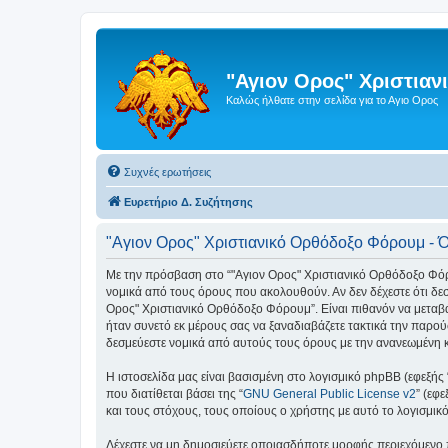
"Αγιον Ορος" Χριστια
Καλώς ήλθατε στην σελίδα για το Αγιο Ορος
Συχνές ερωτήσεις
Ευρετήριο Δ. Συζήτησης
"Αγιον Ορος" Χριστιανικό Ορθόδοξο Φόρουμ - 
Με την πρόσβαση στο “"Αγιον Ορος" Χριστιανικό Ορθόδοξο Φόρουμ
νομικά από τους όρους που ακολουθούν. Αν δεν δέχεστε ότι δ
Ορος" Χριστιανικό Ορθόδοξο Φόρουμ”. Είναι πιθανόν να μεταβ
ήταν συνετό εκ μέρους σας να ξαναδιαβάζετε τακτικά την παρού
δεσμεύεστε νομικά από αυτούς τους όρους με την ανανεωμένη 
Η ιστοσελίδα μας είναι βασισμένη στο λογισμικό phpBB (εφεξής
που διατίθεται βάσει της “
GNU General Public License v2
” (εφ
και τους στόχους, τους οποίους ο χρήστης με αυτό το λογισμι
Δέχεστε να μη δημοσιεύετε οποιασδήποτε μορφής περιεχόμενο π