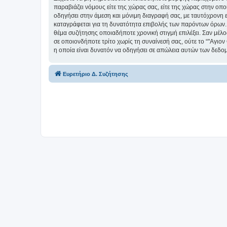
παραβιάζει νόμους είτε της χώρας σας, είτε της χώρας στην οπο
οδηγήσει στην άμεση και μόνιμη διαγραφή σας, με ταυτόχρονη
καταγράφεται για τη δυνατότητα επιβολής των παρόντων όρων. Δέ
θέμα συζήτησης οποιαδήποτε χρονική στιγμή επιλέξει. Σαν μέλ
σε οποιονδήποτε τρίτο χωρίς τη συναίνεσή σας, ούτε το “"Αγ
η οποία είναι δυνατόν να οδηγήσει σε απώλεια αυτών των δεδο
Ευρετήριο Δ. Συζήτησης