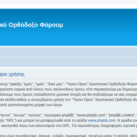
νικό Ορθόδοξο Φόρουμ
Όροι χρήσης
” (εφεξής “εμείς”, “εμάς”, “δικό μας”, “"Αγιον Ορος" Χριστιανικό Ορθόδοξο Φόρουμ”
εσμεύεστε νομικά από όλους τους ακόλουθους όρους τότε παρακαλούμε μη δημιουργ
άλλουμε τους όρους οποιαδήποτε χρονική στιγμή και θα επιδιώξουμε να σας ενημ
σα σελίδα καθώς η συνεχιζόμενη χρήση του “"Αγιον Ορος" Χριστιανικό Ορθόδοξο Φόρ
και/ή τροποποιημένη μορφή των όρων.
 “αυτοί”, “αυτών”, “αυτούς”, “λογισμικό phpBB”, “www.phpbb.com”, “phpBB Limited
εξής “GPL”) και μπορεί να μεταφορτωθεί από τη σελίδα
www.phpbb.com
. Η ομάδα το
κό ακολουθεί λόγω των κανονισμών του GPL. Για περισσότερες πληροφορίες σχετικά
ου είναι προσβλητικό, άσεμνο, χυδαίο, συκοφαντικό, περιέχον μίσος ή απειλή, σε