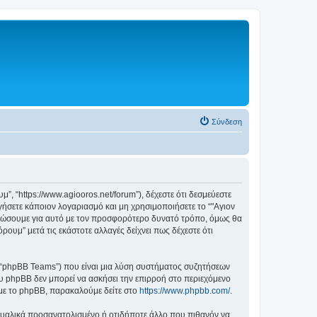
Σύνδεση
, “https://www.agiooros.net/forum”), δέχεστε ότι δεσμεύεστε
ήσετε κάποιον λογαριασμό και μη χρησιμοποιήσετε το “"Αγιον
ερώσουμε για αυτό με τον προσφορότερο δυνατό τρόπο, όμως θα
ουμ” μετά τις εκάστοτε αλλαγές δείχνει πως δέχεστε ότι
”, “phpBB Teams”) που είναι μια λύση συστήματος συζητήσεων
υ phpBB δεν μπορεί να ασκήσει την επιρροή στο περιεχόμενο
 με το phpBB, παρακαλούμε δείτε στο
https://www.phpbb.com/
.
ξουαλικά προσανατολισμένο ή οτιδήποτε άλλο που πιθανόν να