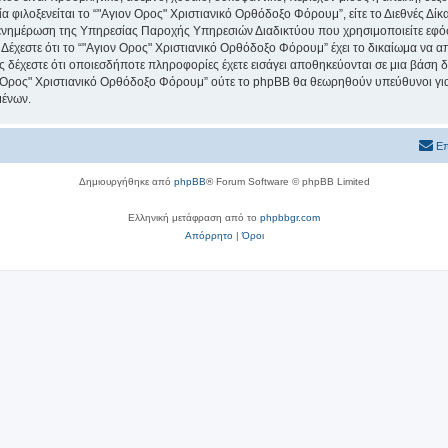
ία φιλοξενείται το “"Αγιον Ορος" Χριστιανικό Ορθόδοξο Φόρουμ”, είτε το Διεθνές Δίκ
 ενημέρωση της Υπηρεσίας Παροχής Υπηρεσιών Διαδικτύου που χρησιμοποιείτε εφό
χεστε ότι το “"Αγιον Ορος" Χριστιανικό Ορθόδοξο Φόρουμ” έχει το δικαίωμα να απομ
ος δέχεστε ότι οποιεσδήποτε πληροφορίες έχετε εισάγει αποθηκεύονται σε μια βάση
ιον Ορος" Χριστιανικό Ορθόδοξο Φόρουμ” ούτε το phpBB θα θεωρηθούν υπεύθυνοι γ
μένων.
Επ
Δημιουργήθηκε από
phpBB
® Forum Software © phpBB Limited
Ελληνική μετάφραση από το
phpbbgr.com
Απόρρητο
|
Όροι