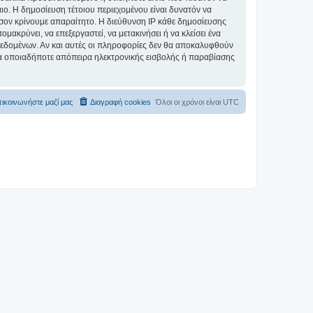
αιο. Η δημοσίευση τέτοιου περιεχομένου είναι δυνατόν να
σον κρίνουμε απαραίτητο. Η διεύθυνση IP κάθε δημοσίευσης
ακρύνει, να επεξεργαστεί, να μετακινήσει ή να κλείσει ένα
 δεδομένων. Αν και αυτές οι πληροφορίες δεν θα αποκαλυφθούν
ια οποιαδήποτε απόπειρα ηλεκτρονικής εισβολής ή παραβίασης
ικοινωνήστε μαζί μας
Διαγραφή cookies
Όλοι οι χρόνοι είναι
UTC