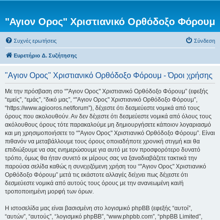
"Αγιον Ορος" Χριστιανικό Ορθόδοξο Φόρουμ
Συχνές ερωτήσεις
Σύνδεση
Ευρετήριο Δ. Συζήτησης
"Αγιον Ορος" Χριστιανικό Ορθόδοξο Φόρουμ - Όροι χρήσης
Με την πρόσβαση στο “"Αγιον Ορος" Χριστιανικό Ορθόδοξο Φόρουμ” (εφεξής
“εμείς”, “εμάς”, “δικό μας”, “"Αγιον Ορος" Χριστιανικό Ορθόδοξο Φόρουμ”,
“https://www.agiooros.net/forum”), δέχεστε ότι δεσμεύεστε νομικά από τους
όρους που ακολουθούν. Αν δεν δέχεστε ότι δεσμεύεστε νομικά από όλους τους
ακόλουθους όρους τότε παρακαλούμε μη δημιουργήσετε κάποιον λογαριασμό
και μη χρησιμοποιήσετε το “"Αγιον Ορος" Χριστιανικό Ορθόδοξο Φόρουμ”. Είναι
πιθανόν να μεταβάλλουμε τους όρους οποιαδήποτε χρονική στιγμή και θα
επιδιώξουμε να σας ενημερώσουμε για αυτό με τον προσφορότερο δυνατό
τρόπο, όμως θα ήταν συνετό εκ μέρους σας να ξαναδιαβάζετε τακτικά την
παρούσα σελίδα καθώς η συνεχιζόμενη χρήση του “"Αγιον Ορος" Χριστιανικό
Ορθόδοξο Φόρουμ” μετά τις εκάστοτε αλλαγές δείχνει πως δέχεστε ότι
δεσμεύεστε νομικά από αυτούς τους όρους με την ανανεωμένη και/ή
τροποποιημένη μορφή των όρων.
Η ιστοσελίδα μας είναι βασισμένη στο λογισμικό phpBB (εφεξής “αυτοί”,
“αυτών”, “αυτούς”, “λογισμικό phpBB”, “www.phpbb.com”, “phpBB Limited”,