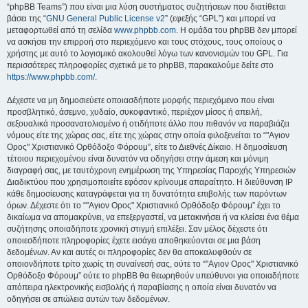
“phpBB Teams”) που είναι μια λύση συστήματος συζητήσεων που διατίθεται
βάσει της “
GNU General Public License v2
” (εφεξής “GPL”) και μπορεί να
μεταφορτωθεί από τη σελίδα
www.phpbb.com
. Η ομάδα του phpBB δεν μπορεί
να ασκήσει την επιρροή στο περιεχόμενο και τους στόχους, τους οποίους ο
χρήστης με αυτό το λογισμικό ακολουθεί λόγω των κανονισμών του GPL. Για
περισσότερες πληροφορίες σχετικά με το phpBB, παρακαλούμε δείτε στο
https://www.phpbb.com/
.
Δέχεστε να μη δημοσιεύετε οποιασδήποτε μορφής περιεχόμενο που είναι
προσβλητικό, άσεμνο, χυδαίο, συκοφαντικό, περιέχον μίσος ή απειλή,
σεξουαλικά προσανατολισμένο ή οτιδήποτε άλλο που πιθανόν να παραβιάζει
νόμους είτε της χώρας σας, είτε της χώρας στην οποία φιλοξενείται το “"Αγιον
Ορος" Χριστιανικό Ορθόδοξο Φόρουμ”, είτε το Διεθνές Δίκαιο. Η δημοσίευση
τέτοιου περιεχομένου είναι δυνατόν να οδηγήσει στην άμεση και μόνιμη
διαγραφή σας, με ταυτόχρονη ενημέρωση της Υπηρεσίας Παροχής Υπηρεσιών
Διαδικτύου που χρησιμοποιείτε εφόσον κρίνουμε απαραίτητο. Η διεύθυνση IP
κάθε δημοσίευσης καταγράφεται για τη δυνατότητα επιβολής των παρόντων
όρων. Δέχεστε ότι το “"Αγιον Ορος" Χριστιανικό Ορθόδοξο Φόρουμ” έχει το
δικαίωμα να απομακρύνει, να επεξεργαστεί, να μετακινήσει ή να κλείσει ένα θέμα
συζήτησης οποιαδήποτε χρονική στιγμή επιλέξει. Σαν μέλος δέχεστε ότι
οποιεσδήποτε πληροφορίες έχετε εισάγει αποθηκεύονται σε μια βάση
δεδομένων. Αν και αυτές οι πληροφορίες δεν θα αποκαλυφθούν σε
οποιονδήποτε τρίτο χωρίς τη συναίνεσή σας, ούτε το “"Αγιον Ορος" Χριστιανικό
Ορθόδοξο Φόρουμ” ούτε το phpBB θα θεωρηθούν υπεύθυνοι για οποιαδήποτε
απόπειρα ηλεκτρονικής εισβολής ή παραβίασης η οποία είναι δυνατόν να
οδηγήσει σε απώλεια αυτών των δεδομένων.