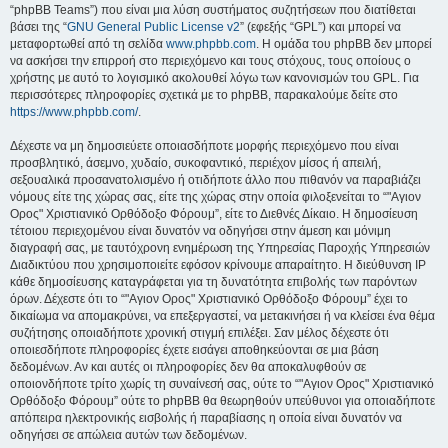
“phpBB Teams”) που είναι μια λύση συστήματος συζητήσεων που διατίθεται
βάσει της “
GNU General Public License v2
” (εφεξής “GPL”) και μπορεί να
μεταφορτωθεί από τη σελίδα
www.phpbb.com
. Η ομάδα του phpBB δεν μπορεί
να ασκήσει την επιρροή στο περιεχόμενο και τους στόχους, τους οποίους ο
χρήστης με αυτό το λογισμικό ακολουθεί λόγω των κανονισμών του GPL. Για
περισσότερες πληροφορίες σχετικά με το phpBB, παρακαλούμε δείτε στο
https://www.phpbb.com/
.
Δέχεστε να μη δημοσιεύετε οποιασδήποτε μορφής περιεχόμενο που είναι
προσβλητικό, άσεμνο, χυδαίο, συκοφαντικό, περιέχον μίσος ή απειλή,
σεξουαλικά προσανατολισμένο ή οτιδήποτε άλλο που πιθανόν να παραβιάζει
νόμους είτε της χώρας σας, είτε της χώρας στην οποία φιλοξενείται το “"Αγιον
Ορος" Χριστιανικό Ορθόδοξο Φόρουμ”, είτε το Διεθνές Δίκαιο. Η δημοσίευση
τέτοιου περιεχομένου είναι δυνατόν να οδηγήσει στην άμεση και μόνιμη
διαγραφή σας, με ταυτόχρονη ενημέρωση της Υπηρεσίας Παροχής Υπηρεσιών
Διαδικτύου που χρησιμοποιείτε εφόσον κρίνουμε απαραίτητο. Η διεύθυνση IP
κάθε δημοσίευσης καταγράφεται για τη δυνατότητα επιβολής των παρόντων
όρων. Δέχεστε ότι το “"Αγιον Ορος" Χριστιανικό Ορθόδοξο Φόρουμ” έχει το
δικαίωμα να απομακρύνει, να επεξεργαστεί, να μετακινήσει ή να κλείσει ένα θέμα
συζήτησης οποιαδήποτε χρονική στιγμή επιλέξει. Σαν μέλος δέχεστε ότι
οποιεσδήποτε πληροφορίες έχετε εισάγει αποθηκεύονται σε μια βάση
δεδομένων. Αν και αυτές οι πληροφορίες δεν θα αποκαλυφθούν σε
οποιονδήποτε τρίτο χωρίς τη συναίνεσή σας, ούτε το “"Αγιον Ορος" Χριστιανικό
Ορθόδοξο Φόρουμ” ούτε το phpBB θα θεωρηθούν υπεύθυνοι για οποιαδήποτε
απόπειρα ηλεκτρονικής εισβολής ή παραβίασης η οποία είναι δυνατόν να
οδηγήσει σε απώλεια αυτών των δεδομένων.