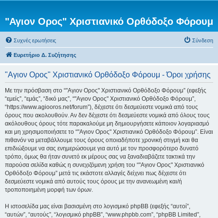
"Αγιον Ορος" Χριστιανικό Ορθόδοξο Φόρουμ
Συχνές ερωτήσεις
Σύνδεση
Ευρετήριο Δ. Συζήτησης
"Αγιον Ορος" Χριστιανικό Ορθόδοξο Φόρουμ - Όροι χρήσης
Με την πρόσβαση στο “"Αγιον Ορος" Χριστιανικό Ορθόδοξο Φόρουμ” (εφεξής
“εμείς”, “εμάς”, “δικό μας”, “"Αγιον Ορος" Χριστιανικό Ορθόδοξο Φόρουμ”,
“https://www.agiooros.net/forum”), δέχεστε ότι δεσμεύεστε νομικά από τους
όρους που ακολουθούν. Αν δεν δέχεστε ότι δεσμεύεστε νομικά από όλους τους
ακόλουθους όρους τότε παρακαλούμε μη δημιουργήσετε κάποιον λογαριασμό
και μη χρησιμοποιήσετε το “"Αγιον Ορος" Χριστιανικό Ορθόδοξο Φόρουμ”. Είναι
πιθανόν να μεταβάλλουμε τους όρους οποιαδήποτε χρονική στιγμή και θα
επιδιώξουμε να σας ενημερώσουμε για αυτό με τον προσφορότερο δυνατό
τρόπο, όμως θα ήταν συνετό εκ μέρους σας να ξαναδιαβάζετε τακτικά την
παρούσα σελίδα καθώς η συνεχιζόμενη χρήση του “"Αγιον Ορος" Χριστιανικό
Ορθόδοξο Φόρουμ” μετά τις εκάστοτε αλλαγές δείχνει πως δέχεστε ότι
δεσμεύεστε νομικά από αυτούς τους όρους με την ανανεωμένη και/ή
τροποποιημένη μορφή των όρων.
Η ιστοσελίδα μας είναι βασισμένη στο λογισμικό phpBB (εφεξής “αυτοί”,
“αυτών”, “αυτούς”, “λογισμικό phpBB”, “www.phpbb.com”, “phpBB Limited”,