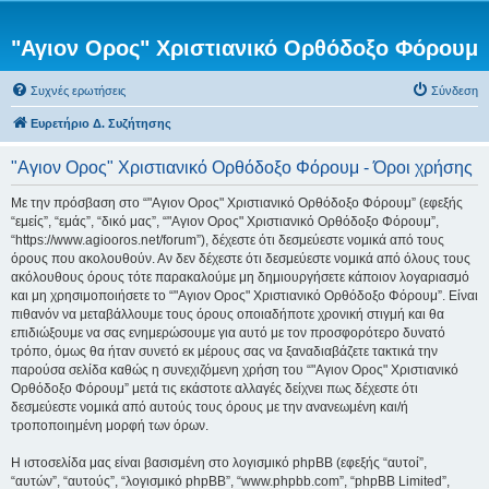
"Αγιον Ορος" Χριστιανικό Ορθόδοξο Φόρουμ
Συχνές ερωτήσεις
Σύνδεση
Ευρετήριο Δ. Συζήτησης
"Αγιον Ορος" Χριστιανικό Ορθόδοξο Φόρουμ - Όροι χρήσης
Με την πρόσβαση στο “"Αγιον Ορος" Χριστιανικό Ορθόδοξο Φόρουμ” (εφεξής
“εμείς”, “εμάς”, “δικό μας”, “"Αγιον Ορος" Χριστιανικό Ορθόδοξο Φόρουμ”,
“https://www.agiooros.net/forum”), δέχεστε ότι δεσμεύεστε νομικά από τους
όρους που ακολουθούν. Αν δεν δέχεστε ότι δεσμεύεστε νομικά από όλους τους
ακόλουθους όρους τότε παρακαλούμε μη δημιουργήσετε κάποιον λογαριασμό
και μη χρησιμοποιήσετε το “"Αγιον Ορος" Χριστιανικό Ορθόδοξο Φόρουμ”. Είναι
πιθανόν να μεταβάλλουμε τους όρους οποιαδήποτε χρονική στιγμή και θα
επιδιώξουμε να σας ενημερώσουμε για αυτό με τον προσφορότερο δυνατό
τρόπο, όμως θα ήταν συνετό εκ μέρους σας να ξαναδιαβάζετε τακτικά την
παρούσα σελίδα καθώς η συνεχιζόμενη χρήση του “"Αγιον Ορος" Χριστιανικό
Ορθόδοξο Φόρουμ” μετά τις εκάστοτε αλλαγές δείχνει πως δέχεστε ότι
δεσμεύεστε νομικά από αυτούς τους όρους με την ανανεωμένη και/ή
τροποποιημένη μορφή των όρων.
Η ιστοσελίδα μας είναι βασισμένη στο λογισμικό phpBB (εφεξής “αυτοί”,
“αυτών”, “αυτούς”, “λογισμικό phpBB”, “www.phpbb.com”, “phpBB Limited”,