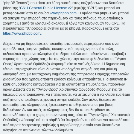
“phpBB Teams”) που είναι μια λύση συστήματος συζητήσεων που διατίθεται
βάσει της “
GNU General Public License v2
” (εφεξής “GPL”) και μπορεί να
μεταφορτωθεί από τη σελίδα
www.phpbb.com
. Η ομάδα του phpBB δεν μπορεί
να ασκήσει την επιρροή στο περιεχόμενο και τους στόχους, τους οποίους ο
χρήστης με αυτό το λογισμικό ακολουθεί λόγω των κανονισμών του GPL. Για
περισσότερες πληροφορίες σχετικά με το phpBB, παρακαλούμε δείτε στο
https://www.phpbb.com/
.
Δέχεστε να μη δημοσιεύετε οποιασδήποτε μορφής περιεχόμενο που είναι
προσβλητικό, άσεμνο, χυδαίο, συκοφαντικό, περιέχον μίσος ή απειλή,
σεξουαλικά προσανατολισμένο ή οτιδήποτε άλλο που πιθανόν να παραβιάζει
νόμους είτε της χώρας σας, είτε της χώρας στην οποία φιλοξενείται το “"Αγιον
Ορος" Χριστιανικό Ορθόδοξο Φόρουμ”, είτε το Διεθνές Δίκαιο. Η δημοσίευση
τέτοιου περιεχομένου είναι δυνατόν να οδηγήσει στην άμεση και μόνιμη
διαγραφή σας, με ταυτόχρονη ενημέρωση της Υπηρεσίας Παροχής Υπηρεσιών
Διαδικτύου που χρησιμοποιείτε εφόσον κρίνουμε απαραίτητο. Η διεύθυνση IP
κάθε δημοσίευσης καταγράφεται για τη δυνατότητα επιβολής των παρόντων
όρων. Δέχεστε ότι το “"Αγιον Ορος" Χριστιανικό Ορθόδοξο Φόρουμ” έχει το
δικαίωμα να απομακρύνει, να επεξεργαστεί, να μετακινήσει ή να κλείσει ένα θέμα
συζήτησης οποιαδήποτε χρονική στιγμή επιλέξει. Σαν μέλος δέχεστε ότι
οποιεσδήποτε πληροφορίες έχετε εισάγει αποθηκεύονται σε μια βάση
δεδομένων. Αν και αυτές οι πληροφορίες δεν θα αποκαλυφθούν σε
οποιονδήποτε τρίτο χωρίς τη συναίνεσή σας, ούτε το “"Αγιον Ορος" Χριστιανικό
Ορθόδοξο Φόρουμ” ούτε το phpBB θα θεωρηθούν υπεύθυνοι για οποιαδήποτε
απόπειρα ηλεκτρονικής εισβολής ή παραβίασης η οποία είναι δυνατόν να
οδηγήσει σε απώλεια αυτών των δεδομένων.