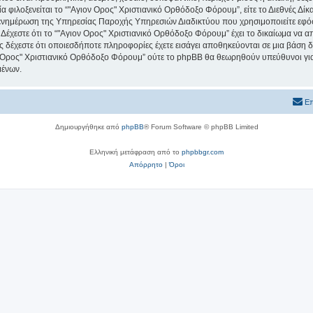
ία φιλοξενείται το “"Αγιον Ορος" Χριστιανικό Ορθόδοξο Φόρουμ”, είτε το Διεθνές Δίκ
 ενημέρωση της Υπηρεσίας Παροχής Υπηρεσιών Διαδικτύου που χρησιμοποιείτε εφό
χεστε ότι το “"Αγιον Ορος" Χριστιανικό Ορθόδοξο Φόρουμ” έχει το δικαίωμα να απομ
ος δέχεστε ότι οποιεσδήποτε πληροφορίες έχετε εισάγει αποθηκεύονται σε μια βάση
ιον Ορος" Χριστιανικό Ορθόδοξο Φόρουμ” ούτε το phpBB θα θεωρηθούν υπεύθυνοι γ
μένων.
Επ
Δημιουργήθηκε από
phpBB
® Forum Software © phpBB Limited
Ελληνική μετάφραση από το
phpbbgr.com
Απόρρητο
|
Όροι