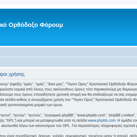
νικό Ορθόδοξο Φόρουμ
Όροι χρήσης
” (εφεξής “εμείς”, “εμάς”, “δικό μας”, “"Αγιον Ορος" Χριστιανικό Ορθόδοξο Φόρουμ”
εσμεύεστε νομικά από όλους τους ακόλουθους όρους τότε παρακαλούμε μη δημιουργ
άλλουμε τους όρους οποιαδήποτε χρονική στιγμή και θα επιδιώξουμε να σας ενημ
σα σελίδα καθώς η συνεχιζόμενη χρήση του “"Αγιον Ορος" Χριστιανικό Ορθόδοξο Φόρ
και/ή τροποποιημένη μορφή των όρων.
 “αυτοί”, “αυτών”, “αυτούς”, “λογισμικό phpBB”, “www.phpbb.com”, “phpBB Limited
εξής “GPL”) και μπορεί να μεταφορτωθεί από τη σελίδα
www.phpbb.com
. Η ομάδα το
κό ακολουθεί λόγω των κανονισμών του GPL. Για περισσότερες πληροφορίες σχετικά
ου είναι προσβλητικό, άσεμνο, χυδαίο, συκοφαντικό, περιέχον μίσος ή απειλή, σε