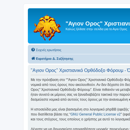
"Αγιον Ορος" Χριστια
Καλώς ήλθατε στην σελίδα για το Αγιο Ορος
Συχνές ερωτήσεις
Ευρετήριο Δ. Συζήτησης
"Αγιον Ορος" Χριστιανικό Ορθόδοξο Φόρουμ - 
Με την πρόσβαση στο “"Αγιον Ορος" Χριστιανικό Ορθόδοξο Φόρουμ
νομικά από τους όρους που ακολουθούν. Αν δεν δέχεστε ότι δ
Ορος" Χριστιανικό Ορθόδοξο Φόρουμ”. Είναι πιθανόν να μεταβ
ήταν συνετό εκ μέρους σας να ξαναδιαβάζετε τακτικά την παρού
δεσμεύεστε νομικά από αυτούς τους όρους με την ανανεωμένη 
Η ιστοσελίδα μας είναι βασισμένη στο λογισμικό phpBB (εφεξής
που διατίθεται βάσει της “
GNU General Public License v2
” (εφ
και τους στόχους, τους οποίους ο χρήστης με αυτό το λογισμι
Δέχεστε να μη δημοσιεύετε οποιασδήποτε μορφής περιεχόμενο π