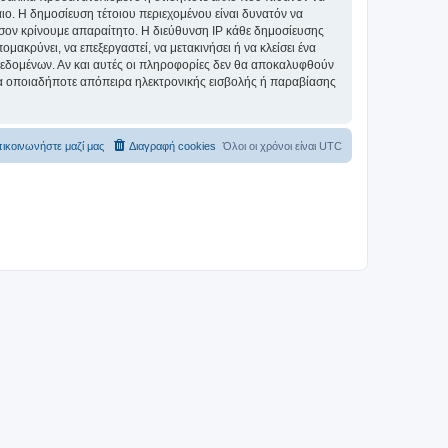
αιο. Η δημοσίευση τέτοιου περιεχομένου είναι δυνατόν να
σον κρίνουμε απαραίτητο. Η διεύθυνση IP κάθε δημοσίευσης
ακρύνει, να επεξεργαστεί, να μετακινήσει ή να κλείσει ένα
 δεδομένων. Αν και αυτές οι πληροφορίες δεν θα αποκαλυφθούν
ια οποιαδήποτε απόπειρα ηλεκτρονικής εισβολής ή παραβίασης
ικοινωνήστε μαζί μας
Διαγραφή cookies
Όλοι οι χρόνοι είναι
UTC