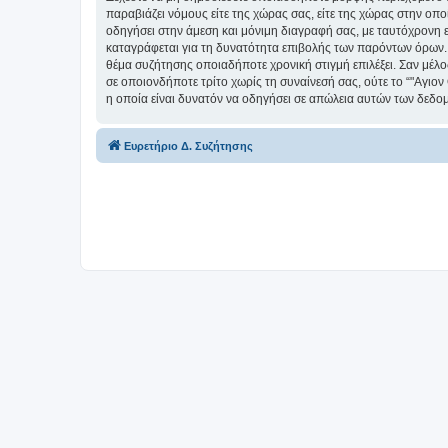
παραβιάζει νόμους είτε της χώρας σας, είτε της χώρας στην οπο
οδηγήσει στην άμεση και μόνιμη διαγραφή σας, με ταυτόχρονη
καταγράφεται για τη δυνατότητα επιβολής των παρόντων όρων. Δέ
θέμα συζήτησης οποιαδήποτε χρονική στιγμή επιλέξει. Σαν μέλ
σε οποιονδήποτε τρίτο χωρίς τη συναίνεσή σας, ούτε το “"Αγ
η οποία είναι δυνατόν να οδηγήσει σε απώλεια αυτών των δεδο
Ευρετήριο Δ. Συζήτησης