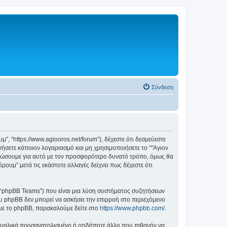
Σύνδεση
, “https://www.agiooros.net/forum”), δέχεστε ότι δεσμεύεστε
ήσετε κάποιον λογαριασμό και μη χρησιμοποιήσετε το “"Αγιον
ερώσουμε για αυτό με τον προσφορότερο δυνατό τρόπο, όμως θα
ουμ” μετά τις εκάστοτε αλλαγές δείχνει πως δέχεστε ότι
”, “phpBB Teams”) που είναι μια λύση συστήματος συζητήσεων
υ phpBB δεν μπορεί να ασκήσει την επιρροή στο περιεχόμενο
 με το phpBB, παρακαλούμε δείτε στο
https://www.phpbb.com/
.
ξουαλικά προσανατολισμένο ή οτιδήποτε άλλο που πιθανόν να