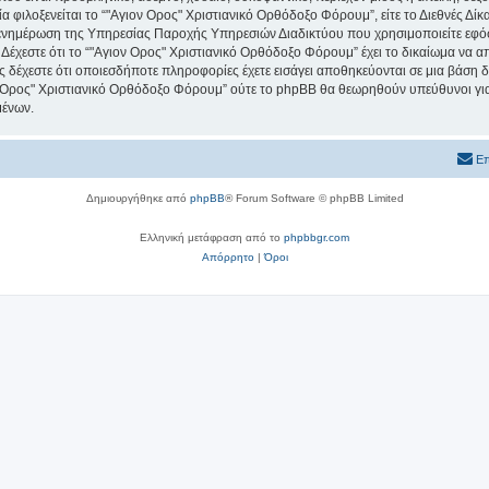
ία φιλοξενείται το “"Αγιον Ορος" Χριστιανικό Ορθόδοξο Φόρουμ”, είτε το Διεθνές Δίκ
 ενημέρωση της Υπηρεσίας Παροχής Υπηρεσιών Διαδικτύου που χρησιμοποιείτε εφό
χεστε ότι το “"Αγιον Ορος" Χριστιανικό Ορθόδοξο Φόρουμ” έχει το δικαίωμα να απομ
ος δέχεστε ότι οποιεσδήποτε πληροφορίες έχετε εισάγει αποθηκεύονται σε μια βάση
ιον Ορος" Χριστιανικό Ορθόδοξο Φόρουμ” ούτε το phpBB θα θεωρηθούν υπεύθυνοι γ
μένων.
Επ
Δημιουργήθηκε από
phpBB
® Forum Software © phpBB Limited
Ελληνική μετάφραση από το
phpbbgr.com
Απόρρητο
|
Όροι