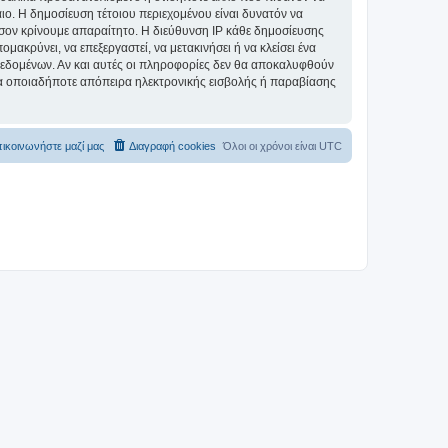
αιο. Η δημοσίευση τέτοιου περιεχομένου είναι δυνατόν να
σον κρίνουμε απαραίτητο. Η διεύθυνση IP κάθε δημοσίευσης
ακρύνει, να επεξεργαστεί, να μετακινήσει ή να κλείσει ένα
 δεδομένων. Αν και αυτές οι πληροφορίες δεν θα αποκαλυφθούν
ια οποιαδήποτε απόπειρα ηλεκτρονικής εισβολής ή παραβίασης
ικοινωνήστε μαζί μας
Διαγραφή cookies
Όλοι οι χρόνοι είναι
UTC