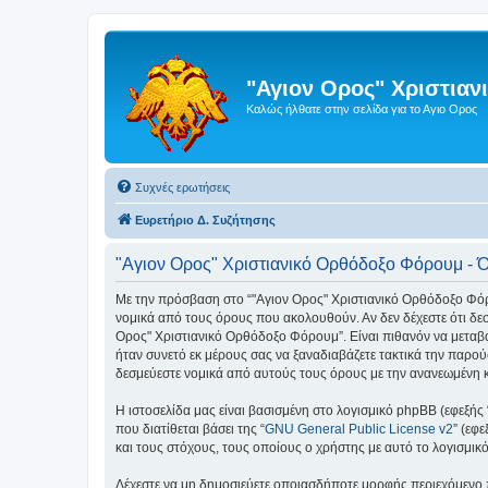
"Αγιον Ορος" Χριστια
Καλώς ήλθατε στην σελίδα για το Αγιο Ορος
Συχνές ερωτήσεις
Ευρετήριο Δ. Συζήτησης
"Αγιον Ορος" Χριστιανικό Ορθόδοξο Φόρουμ - 
Με την πρόσβαση στο “"Αγιον Ορος" Χριστιανικό Ορθόδοξο Φόρουμ
νομικά από τους όρους που ακολουθούν. Αν δεν δέχεστε ότι δ
Ορος" Χριστιανικό Ορθόδοξο Φόρουμ”. Είναι πιθανόν να μεταβ
ήταν συνετό εκ μέρους σας να ξαναδιαβάζετε τακτικά την παρού
δεσμεύεστε νομικά από αυτούς τους όρους με την ανανεωμένη 
Η ιστοσελίδα μας είναι βασισμένη στο λογισμικό phpBB (εφεξής
που διατίθεται βάσει της “
GNU General Public License v2
” (εφ
και τους στόχους, τους οποίους ο χρήστης με αυτό το λογισμι
Δέχεστε να μη δημοσιεύετε οποιασδήποτε μορφής περιεχόμενο π