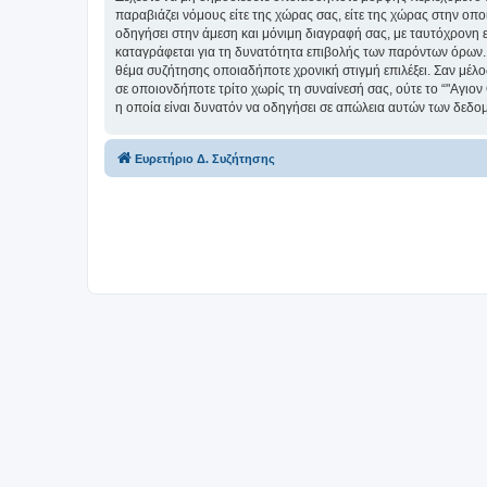
παραβιάζει νόμους είτε της χώρας σας, είτε της χώρας στην οπο
οδηγήσει στην άμεση και μόνιμη διαγραφή σας, με ταυτόχρονη
καταγράφεται για τη δυνατότητα επιβολής των παρόντων όρων. Δέ
θέμα συζήτησης οποιαδήποτε χρονική στιγμή επιλέξει. Σαν μέλ
σε οποιονδήποτε τρίτο χωρίς τη συναίνεσή σας, ούτε το “"Αγ
η οποία είναι δυνατόν να οδηγήσει σε απώλεια αυτών των δεδο
Ευρετήριο Δ. Συζήτησης