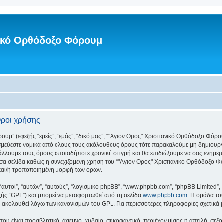
νικό Ορθόδοξο Φόρουμ
Όροι χρήσης
” (εφεξής “εμείς”, “εμάς”, “δικό μας”, “"Αγιον Ορος" Χριστιανικό Ορθόδοξο Φόρουμ”
εσμεύεστε νομικά από όλους τους ακόλουθους όρους τότε παρακαλούμε μη δημιουργ
άλλουμε τους όρους οποιαδήποτε χρονική στιγμή και θα επιδιώξουμε να σας ενημ
σα σελίδα καθώς η συνεχιζόμενη χρήση του “"Αγιον Ορος" Χριστιανικό Ορθόδοξο Φόρ
και/ή τροποποιημένη μορφή των όρων.
 “αυτοί”, “αυτών”, “αυτούς”, “λογισμικό phpBB”, “www.phpbb.com”, “phpBB Limited
εξής “GPL”) και μπορεί να μεταφορτωθεί από τη σελίδα
www.phpbb.com
. Η ομάδα το
κό ακολουθεί λόγω των κανονισμών του GPL. Για περισσότερες πληροφορίες σχετικά
ου είναι προσβλητικό, άσεμνο, χυδαίο, συκοφαντικό, περιέχον μίσος ή απειλή, σε