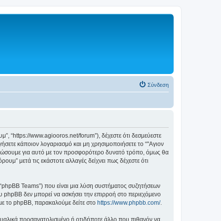
Σύνδεση
, “https://www.agiooros.net/forum”), δέχεστε ότι δεσμεύεστε
ήσετε κάποιον λογαριασμό και μη χρησιμοποιήσετε το “"Αγιον
ερώσουμε για αυτό με τον προσφορότερο δυνατό τρόπο, όμως θα
ουμ” μετά τις εκάστοτε αλλαγές δείχνει πως δέχεστε ότι
”, “phpBB Teams”) που είναι μια λύση συστήματος συζητήσεων
υ phpBB δεν μπορεί να ασκήσει την επιρροή στο περιεχόμενο
 με το phpBB, παρακαλούμε δείτε στο
https://www.phpbb.com/
.
ξουαλικά προσανατολισμένο ή οτιδήποτε άλλο που πιθανόν να