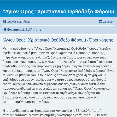
"Αγιον Ορος" Χριστιανικό Ορθόδοξο Φόρουμ
Συχνές ερωτήσεις
Σύνδεση
Ευρετήριο Δ. Συζήτησης
"Αγιον Ορος" Χριστιανικό Ορθόδοξο Φόρουμ - Όροι χρήσης
Με την πρόσβαση στο “"Αγιον Ορος" Χριστιανικό Ορθόδοξο Φόρουμ” (εφεξής
“εμείς”, “εμάς”, “δικό μας”, “"Αγιον Ορος" Χριστιανικό Ορθόδοξο Φόρουμ”,
“https://www.agiooros.net/forum”), δέχεστε ότι δεσμεύεστε νομικά από τους
όρους που ακολουθούν. Αν δεν δέχεστε ότι δεσμεύεστε νομικά από όλους τους
ακόλουθους όρους τότε παρακαλούμε μη δημιουργήσετε κάποιον λογαριασμό
και μη χρησιμοποιήσετε το “"Αγιον Ορος" Χριστιανικό Ορθόδοξο Φόρουμ”. Είναι
πιθανόν να μεταβάλλουμε τους όρους οποιαδήποτε χρονική στιγμή και θα
επιδιώξουμε να σας ενημερώσουμε για αυτό με τον προσφορότερο δυνατό
τρόπο, όμως θα ήταν συνετό εκ μέρους σας να ξαναδιαβάζετε τακτικά την
παρούσα σελίδα καθώς η συνεχιζόμενη χρήση του “"Αγιον Ορος" Χριστιανικό
Ορθόδοξο Φόρουμ” μετά τις εκάστοτε αλλαγές δείχνει πως δέχεστε ότι
δεσμεύεστε νομικά από αυτούς τους όρους με την ανανεωμένη και/ή
τροποποιημένη μορφή των όρων.
Η ιστοσελίδα μας είναι βασισμένη στο λογισμικό phpBB (εφεξής “αυτοί”,
“αυτών”, “αυτούς”, “λογισμικό phpBB”, “www.phpbb.com”, “phpBB Limited”,