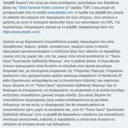
“phpBB Teams”) που είναι μια λύση συστήματος συζητήσεων που διατίθεται
βάσει της “
GNU General Public License v2
” (εφεξής “GPL”) και μπορεί να
μεταφορτωθεί από τη σελίδα
www.phpbb.com
. Η ομάδα του phpBB δεν μπορεί
να ασκήσει την επιρροή στο περιεχόμενο και τους στόχους, τους οποίους ο
χρήστης με αυτό το λογισμικό ακολουθεί λόγω των κανονισμών του GPL. Για
περισσότερες πληροφορίες σχετικά με το phpBB, παρακαλούμε δείτε στο
https://www.phpbb.com/
.
Δέχεστε να μη δημοσιεύετε οποιασδήποτε μορφής περιεχόμενο που είναι
προσβλητικό, άσεμνο, χυδαίο, συκοφαντικό, περιέχον μίσος ή απειλή,
σεξουαλικά προσανατολισμένο ή οτιδήποτε άλλο που πιθανόν να παραβιάζει
νόμους είτε της χώρας σας, είτε της χώρας στην οποία φιλοξενείται το “"Αγιον
Ορος" Χριστιανικό Ορθόδοξο Φόρουμ”, είτε το Διεθνές Δίκαιο. Η δημοσίευση
τέτοιου περιεχομένου είναι δυνατόν να οδηγήσει στην άμεση και μόνιμη
διαγραφή σας, με ταυτόχρονη ενημέρωση της Υπηρεσίας Παροχής Υπηρεσιών
Διαδικτύου που χρησιμοποιείτε εφόσον κρίνουμε απαραίτητο. Η διεύθυνση IP
κάθε δημοσίευσης καταγράφεται για τη δυνατότητα επιβολής των παρόντων
όρων. Δέχεστε ότι το “"Αγιον Ορος" Χριστιανικό Ορθόδοξο Φόρουμ” έχει το
δικαίωμα να απομακρύνει, να επεξεργαστεί, να μετακινήσει ή να κλείσει ένα θέμα
συζήτησης οποιαδήποτε χρονική στιγμή επιλέξει. Σαν μέλος δέχεστε ότι
οποιεσδήποτε πληροφορίες έχετε εισάγει αποθηκεύονται σε μια βάση
δεδομένων. Αν και αυτές οι πληροφορίες δεν θα αποκαλυφθούν σε
οποιονδήποτε τρίτο χωρίς τη συναίνεσή σας, ούτε το “"Αγιον Ορος" Χριστιανικό
Ορθόδοξο Φόρουμ” ούτε το phpBB θα θεωρηθούν υπεύθυνοι για οποιαδήποτε
απόπειρα ηλεκτρονικής εισβολής ή παραβίασης η οποία είναι δυνατόν να
οδηγήσει σε απώλεια αυτών των δεδομένων.