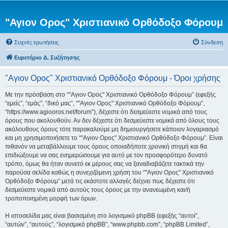
"Αγιον Ορος" Χριστιανικό Ορθόδοξο Φόρουμ
Συχνές ερωτήσεις
Σύνδεση
Ευρετήριο Δ. Συζήτησης
"Αγιον Ορος" Χριστιανικό Ορθόδοξο Φόρουμ - Όροι χρήσης
Με την πρόσβαση στο “"Αγιον Ορος" Χριστιανικό Ορθόδοξο Φόρουμ” (εφεξής
“εμείς”, “εμάς”, “δικό μας”, “"Αγιον Ορος" Χριστιανικό Ορθόδοξο Φόρουμ”,
“https://www.agiooros.net/forum”), δέχεστε ότι δεσμεύεστε νομικά από τους
όρους που ακολουθούν. Αν δεν δέχεστε ότι δεσμεύεστε νομικά από όλους τους
ακόλουθους όρους τότε παρακαλούμε μη δημιουργήσετε κάποιον λογαριασμό
και μη χρησιμοποιήσετε το “"Αγιον Ορος" Χριστιανικό Ορθόδοξο Φόρουμ”. Είναι
πιθανόν να μεταβάλλουμε τους όρους οποιαδήποτε χρονική στιγμή και θα
επιδιώξουμε να σας ενημερώσουμε για αυτό με τον προσφορότερο δυνατό
τρόπο, όμως θα ήταν συνετό εκ μέρους σας να ξαναδιαβάζετε τακτικά την
παρούσα σελίδα καθώς η συνεχιζόμενη χρήση του “"Αγιον Ορος" Χριστιανικό
Ορθόδοξο Φόρουμ” μετά τις εκάστοτε αλλαγές δείχνει πως δέχεστε ότι
δεσμεύεστε νομικά από αυτούς τους όρους με την ανανεωμένη και/ή
τροποποιημένη μορφή των όρων.
Η ιστοσελίδα μας είναι βασισμένη στο λογισμικό phpBB (εφεξής “αυτοί”,
“αυτών”, “αυτούς”, “λογισμικό phpBB”, “www.phpbb.com”, “phpBB Limited”,