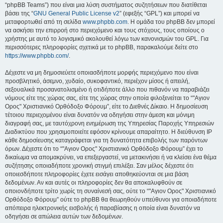
“phpBB Teams”) που είναι μια λύση συστήματος συζητήσεων που διατίθεται
βάσει της “
GNU General Public License v2
” (εφεξής “GPL”) και μπορεί να
μεταφορτωθεί από τη σελίδα
www.phpbb.com
. Η ομάδα του phpBB δεν μπορεί
να ασκήσει την επιρροή στο περιεχόμενο και τους στόχους, τους οποίους ο
χρήστης με αυτό το λογισμικό ακολουθεί λόγω των κανονισμών του GPL. Για
περισσότερες πληροφορίες σχετικά με το phpBB, παρακαλούμε δείτε στο
https://www.phpbb.com/
.
Δέχεστε να μη δημοσιεύετε οποιασδήποτε μορφής περιεχόμενο που είναι
προσβλητικό, άσεμνο, χυδαίο, συκοφαντικό, περιέχον μίσος ή απειλή,
σεξουαλικά προσανατολισμένο ή οτιδήποτε άλλο που πιθανόν να παραβιάζει
νόμους είτε της χώρας σας, είτε της χώρας στην οποία φιλοξενείται το “"Αγιον
Ορος" Χριστιανικό Ορθόδοξο Φόρουμ”, είτε το Διεθνές Δίκαιο. Η δημοσίευση
τέτοιου περιεχομένου είναι δυνατόν να οδηγήσει στην άμεση και μόνιμη
διαγραφή σας, με ταυτόχρονη ενημέρωση της Υπηρεσίας Παροχής Υπηρεσιών
Διαδικτύου που χρησιμοποιείτε εφόσον κρίνουμε απαραίτητο. Η διεύθυνση IP
κάθε δημοσίευσης καταγράφεται για τη δυνατότητα επιβολής των παρόντων
όρων. Δέχεστε ότι το “"Αγιον Ορος" Χριστιανικό Ορθόδοξο Φόρουμ” έχει το
δικαίωμα να απομακρύνει, να επεξεργαστεί, να μετακινήσει ή να κλείσει ένα θέμα
συζήτησης οποιαδήποτε χρονική στιγμή επιλέξει. Σαν μέλος δέχεστε ότι
οποιεσδήποτε πληροφορίες έχετε εισάγει αποθηκεύονται σε μια βάση
δεδομένων. Αν και αυτές οι πληροφορίες δεν θα αποκαλυφθούν σε
οποιονδήποτε τρίτο χωρίς τη συναίνεσή σας, ούτε το “"Αγιον Ορος" Χριστιανικό
Ορθόδοξο Φόρουμ” ούτε το phpBB θα θεωρηθούν υπεύθυνοι για οποιαδήποτε
απόπειρα ηλεκτρονικής εισβολής ή παραβίασης η οποία είναι δυνατόν να
οδηγήσει σε απώλεια αυτών των δεδομένων.