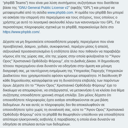
“phpBB Teams”) που είναι μια λύση συστήματος συζητήσεων που διατίθεται
βάσει της “
GNU General Public License v2
” (εφεξής “GPL”) και μπορεί να
μεταφορτωθεί από τη σελίδα
www.phpbb.com
. Η ομάδα του phpBB δεν μπορεί
να ασκήσει την επιρροή στο περιεχόμενο και τους στόχους, τους οποίους ο
χρήστης με αυτό το λογισμικό ακολουθεί λόγω των κανονισμών του GPL. Για
περισσότερες πληροφορίες σχετικά με το phpBB, παρακαλούμε δείτε στο
https://www.phpbb.com/
.
Δέχεστε να μη δημοσιεύετε οποιασδήποτε μορφής περιεχόμενο που είναι
προσβλητικό, άσεμνο, χυδαίο, συκοφαντικό, περιέχον μίσος ή απειλή,
σεξουαλικά προσανατολισμένο ή οτιδήποτε άλλο που πιθανόν να παραβιάζει
νόμους είτε της χώρας σας, είτε της χώρας στην οποία φιλοξενείται το “"Αγιον
Ορος" Χριστιανικό Ορθόδοξο Φόρουμ”, είτε το Διεθνές Δίκαιο. Η δημοσίευση
τέτοιου περιεχομένου είναι δυνατόν να οδηγήσει στην άμεση και μόνιμη
διαγραφή σας, με ταυτόχρονη ενημέρωση της Υπηρεσίας Παροχής Υπηρεσιών
Διαδικτύου που χρησιμοποιείτε εφόσον κρίνουμε απαραίτητο. Η διεύθυνση IP
κάθε δημοσίευσης καταγράφεται για τη δυνατότητα επιβολής των παρόντων
όρων. Δέχεστε ότι το “"Αγιον Ορος" Χριστιανικό Ορθόδοξο Φόρουμ” έχει το
δικαίωμα να απομακρύνει, να επεξεργαστεί, να μετακινήσει ή να κλείσει ένα θέμα
συζήτησης οποιαδήποτε χρονική στιγμή επιλέξει. Σαν μέλος δέχεστε ότι
οποιεσδήποτε πληροφορίες έχετε εισάγει αποθηκεύονται σε μια βάση
δεδομένων. Αν και αυτές οι πληροφορίες δεν θα αποκαλυφθούν σε
οποιονδήποτε τρίτο χωρίς τη συναίνεσή σας, ούτε το “"Αγιον Ορος" Χριστιανικό
Ορθόδοξο Φόρουμ” ούτε το phpBB θα θεωρηθούν υπεύθυνοι για οποιαδήποτε
απόπειρα ηλεκτρονικής εισβολής ή παραβίασης η οποία είναι δυνατόν να
οδηγήσει σε απώλεια αυτών των δεδομένων.