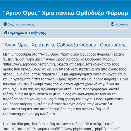
"Αγιον Ορος" Χριστιανικό Ορθόδοξο Φόρουμ
Συχνές ερωτήσεις
Σύνδεση
Ευρετήριο Δ. Συζήτησης
"Αγιον Ορος" Χριστιανικό Ορθόδοξο Φόρουμ - Όροι χρήσης
Με την πρόσβαση στο “"Αγιον Ορος" Χριστιανικό Ορθόδοξο Φόρουμ” (εφεξής
“εμείς”, “εμάς”, “δικό μας”, “"Αγιον Ορος" Χριστιανικό Ορθόδοξο Φόρουμ”,
“https://www.agiooros.net/forum”), δέχεστε ότι δεσμεύεστε νομικά από τους
όρους που ακολουθούν. Αν δεν δέχεστε ότι δεσμεύεστε νομικά από όλους τους
ακόλουθους όρους τότε παρακαλούμε μη δημιουργήσετε κάποιον λογαριασμό
και μη χρησιμοποιήσετε το “"Αγιον Ορος" Χριστιανικό Ορθόδοξο Φόρουμ”. Είναι
πιθανόν να μεταβάλλουμε τους όρους οποιαδήποτε χρονική στιγμή και θα
επιδιώξουμε να σας ενημερώσουμε για αυτό με τον προσφορότερο δυνατό
τρόπο, όμως θα ήταν συνετό εκ μέρους σας να ξαναδιαβάζετε τακτικά την
παρούσα σελίδα καθώς η συνεχιζόμενη χρήση του “"Αγιον Ορος" Χριστιανικό
Ορθόδοξο Φόρουμ” μετά τις εκάστοτε αλλαγές δείχνει πως δέχεστε ότι
δεσμεύεστε νομικά από αυτούς τους όρους με την ανανεωμένη και/ή
τροποποιημένη μορφή των όρων.
Η ιστοσελίδα μας είναι βασισμένη στο λογισμικό phpBB (εφεξής “αυτοί”,
“αυτών”, “αυτούς”, “λογισμικό phpBB”, “www.phpbb.com”, “phpBB Limited”,