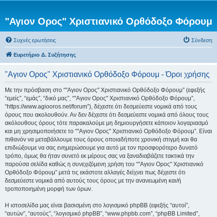
"Αγιον Ορος" Χριστιανικό Ορθόδοξο Φόρουμ
Συχνές ερωτήσεις
Σύνδεση
Ευρετήριο Δ. Συζήτησης
"Αγιον Ορος" Χριστιανικό Ορθόδοξο Φόρουμ - Όροι χρήσης
Με την πρόσβαση στο “"Αγιον Ορος" Χριστιανικό Ορθόδοξο Φόρουμ” (εφεξής
“εμείς”, “εμάς”, “δικό μας”, “"Αγιον Ορος" Χριστιανικό Ορθόδοξο Φόρουμ”,
“https://www.agiooros.net/forum”), δέχεστε ότι δεσμεύεστε νομικά από τους
όρους που ακολουθούν. Αν δεν δέχεστε ότι δεσμεύεστε νομικά από όλους τους
ακόλουθους όρους τότε παρακαλούμε μη δημιουργήσετε κάποιον λογαριασμό
και μη χρησιμοποιήσετε το “"Αγιον Ορος" Χριστιανικό Ορθόδοξο Φόρουμ”. Είναι
πιθανόν να μεταβάλλουμε τους όρους οποιαδήποτε χρονική στιγμή και θα
επιδιώξουμε να σας ενημερώσουμε για αυτό με τον προσφορότερο δυνατό
τρόπο, όμως θα ήταν συνετό εκ μέρους σας να ξαναδιαβάζετε τακτικά την
παρούσα σελίδα καθώς η συνεχιζόμενη χρήση του “"Αγιον Ορος" Χριστιανικό
Ορθόδοξο Φόρουμ” μετά τις εκάστοτε αλλαγές δείχνει πως δέχεστε ότι
δεσμεύεστε νομικά από αυτούς τους όρους με την ανανεωμένη και/ή
τροποποιημένη μορφή των όρων.
Η ιστοσελίδα μας είναι βασισμένη στο λογισμικό phpBB (εφεξής “αυτοί”,
“αυτών”, “αυτούς”, “λογισμικό phpBB”, “www.phpbb.com”, “phpBB Limited”,