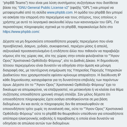
“phpBB Teams”) που είναι μια λύση συστήματος συζητήσεων που διατίθεται
βάσει της “
GNU General Public License v2
” (εφεξής “GPL”) και μπορεί να
μεταφορτωθεί από τη σελίδα
www.phpbb.com
. Η ομάδα του phpBB δεν μπορεί
να ασκήσει την επιρροή στο περιεχόμενο και τους στόχους, τους οποίους ο
χρήστης με αυτό το λογισμικό ακολουθεί λόγω των κανονισμών του GPL. Για
περισσότερες πληροφορίες σχετικά με το phpBB, παρακαλούμε δείτε στο
https://www.phpbb.com/
.
Δέχεστε να μη δημοσιεύετε οποιασδήποτε μορφής περιεχόμενο που είναι
προσβλητικό, άσεμνο, χυδαίο, συκοφαντικό, περιέχον μίσος ή απειλή,
σεξουαλικά προσανατολισμένο ή οτιδήποτε άλλο που πιθανόν να παραβιάζει
νόμους είτε της χώρας σας, είτε της χώρας στην οποία φιλοξενείται το “"Αγιον
Ορος" Χριστιανικό Ορθόδοξο Φόρουμ”, είτε το Διεθνές Δίκαιο. Η δημοσίευση
τέτοιου περιεχομένου είναι δυνατόν να οδηγήσει στην άμεση και μόνιμη
διαγραφή σας, με ταυτόχρονη ενημέρωση της Υπηρεσίας Παροχής Υπηρεσιών
Διαδικτύου που χρησιμοποιείτε εφόσον κρίνουμε απαραίτητο. Η διεύθυνση IP
κάθε δημοσίευσης καταγράφεται για τη δυνατότητα επιβολής των παρόντων
όρων. Δέχεστε ότι το “"Αγιον Ορος" Χριστιανικό Ορθόδοξο Φόρουμ” έχει το
δικαίωμα να απομακρύνει, να επεξεργαστεί, να μετακινήσει ή να κλείσει ένα θέμα
συζήτησης οποιαδήποτε χρονική στιγμή επιλέξει. Σαν μέλος δέχεστε ότι
οποιεσδήποτε πληροφορίες έχετε εισάγει αποθηκεύονται σε μια βάση
δεδομένων. Αν και αυτές οι πληροφορίες δεν θα αποκαλυφθούν σε
οποιονδήποτε τρίτο χωρίς τη συναίνεσή σας, ούτε το “"Αγιον Ορος" Χριστιανικό
Ορθόδοξο Φόρουμ” ούτε το phpBB θα θεωρηθούν υπεύθυνοι για οποιαδήποτε
απόπειρα ηλεκτρονικής εισβολής ή παραβίασης η οποία είναι δυνατόν να
οδηγήσει σε απώλεια αυτών των δεδομένων.