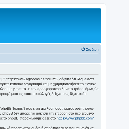
Σύνδεση
, “https://www.agiooros.net/forum”), δέχεστε ότι δεσμεύεστε
ήσετε κάποιον λογαριασμό και μη χρησιμοποιήσετε το “"Αγιον
ερώσουμε για αυτό με τον προσφορότερο δυνατό τρόπο, όμως θα
ουμ” μετά τις εκάστοτε αλλαγές δείχνει πως δέχεστε ότι
”, “phpBB Teams”) που είναι μια λύση συστήματος συζητήσεων
υ phpBB δεν μπορεί να ασκήσει την επιρροή στο περιεχόμενο
 με το phpBB, παρακαλούμε δείτε στο
https://www.phpbb.com/
.
ξουαλικά προσανατολισμένο ή οτιδήποτε άλλο που πιθανόν να