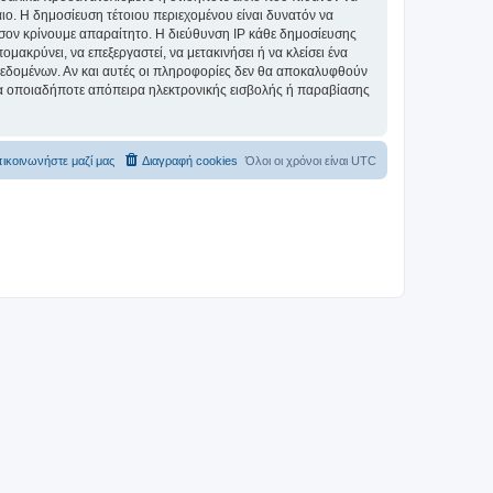
αιο. Η δημοσίευση τέτοιου περιεχομένου είναι δυνατόν να
σον κρίνουμε απαραίτητο. Η διεύθυνση IP κάθε δημοσίευσης
ακρύνει, να επεξεργαστεί, να μετακινήσει ή να κλείσει ένα
 δεδομένων. Αν και αυτές οι πληροφορίες δεν θα αποκαλυφθούν
ια οποιαδήποτε απόπειρα ηλεκτρονικής εισβολής ή παραβίασης
ικοινωνήστε μαζί μας
Διαγραφή cookies
Όλοι οι χρόνοι είναι
UTC