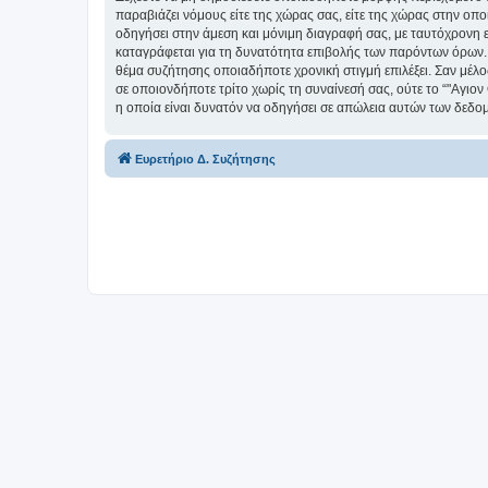
παραβιάζει νόμους είτε της χώρας σας, είτε της χώρας στην οπο
οδηγήσει στην άμεση και μόνιμη διαγραφή σας, με ταυτόχρονη
καταγράφεται για τη δυνατότητα επιβολής των παρόντων όρων. Δέ
θέμα συζήτησης οποιαδήποτε χρονική στιγμή επιλέξει. Σαν μέλ
σε οποιονδήποτε τρίτο χωρίς τη συναίνεσή σας, ούτε το “"Αγ
η οποία είναι δυνατόν να οδηγήσει σε απώλεια αυτών των δεδο
Ευρετήριο Δ. Συζήτησης