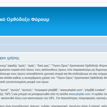
νικό Ορθόδοξο Φόρουμ
Όροι χρήσης
” (εφεξής “εμείς”, “εμάς”, “δικό μας”, “"Αγιον Ορος" Χριστιανικό Ορθόδοξο Φόρουμ”
εσμεύεστε νομικά από όλους τους ακόλουθους όρους τότε παρακαλούμε μη δημιουργ
άλλουμε τους όρους οποιαδήποτε χρονική στιγμή και θα επιδιώξουμε να σας ενημ
σα σελίδα καθώς η συνεχιζόμενη χρήση του “"Αγιον Ορος" Χριστιανικό Ορθόδοξο Φόρ
και/ή τροποποιημένη μορφή των όρων.
 “αυτοί”, “αυτών”, “αυτούς”, “λογισμικό phpBB”, “www.phpbb.com”, “phpBB Limited
εξής “GPL”) και μπορεί να μεταφορτωθεί από τη σελίδα
www.phpbb.com
. Η ομάδα το
κό ακολουθεί λόγω των κανονισμών του GPL. Για περισσότερες πληροφορίες σχετικά
ου είναι προσβλητικό, άσεμνο, χυδαίο, συκοφαντικό, περιέχον μίσος ή απειλή, σε