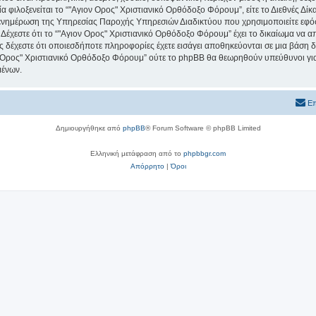
ία φιλοξενείται το “"Αγιον Ορος" Χριστιανικό Ορθόδοξο Φόρουμ”, είτε το Διεθνές Δίκ
 ενημέρωση της Υπηρεσίας Παροχής Υπηρεσιών Διαδικτύου που χρησιμοποιείτε εφό
χεστε ότι το “"Αγιον Ορος" Χριστιανικό Ορθόδοξο Φόρουμ” έχει το δικαίωμα να απομ
ος δέχεστε ότι οποιεσδήποτε πληροφορίες έχετε εισάγει αποθηκεύονται σε μια βάση
ιον Ορος" Χριστιανικό Ορθόδοξο Φόρουμ” ούτε το phpBB θα θεωρηθούν υπεύθυνοι γ
μένων.
Επ
Δημιουργήθηκε από
phpBB
® Forum Software © phpBB Limited
Ελληνική μετάφραση από το
phpbbgr.com
Απόρρητο
|
Όροι