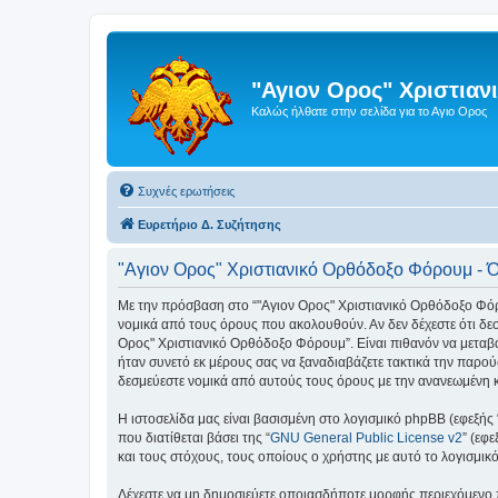
"Αγιον Ορος" Χριστια
Καλώς ήλθατε στην σελίδα για το Αγιο Ορος
Συχνές ερωτήσεις
Ευρετήριο Δ. Συζήτησης
"Αγιον Ορος" Χριστιανικό Ορθόδοξο Φόρουμ - 
Με την πρόσβαση στο “"Αγιον Ορος" Χριστιανικό Ορθόδοξο Φόρουμ
νομικά από τους όρους που ακολουθούν. Αν δεν δέχεστε ότι δ
Ορος" Χριστιανικό Ορθόδοξο Φόρουμ”. Είναι πιθανόν να μεταβ
ήταν συνετό εκ μέρους σας να ξαναδιαβάζετε τακτικά την παρού
δεσμεύεστε νομικά από αυτούς τους όρους με την ανανεωμένη 
Η ιστοσελίδα μας είναι βασισμένη στο λογισμικό phpBB (εφεξής
που διατίθεται βάσει της “
GNU General Public License v2
” (εφ
και τους στόχους, τους οποίους ο χρήστης με αυτό το λογισμι
Δέχεστε να μη δημοσιεύετε οποιασδήποτε μορφής περιεχόμενο π