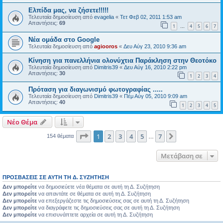
Ελπίδα μας, να ζήσετε!!!!!
Τελευταία δημοσίευση από
evagelia
«
Τετ Φεβ 02, 2011 1:53 am
Απαντήσεις:
69
1
4
5
6
7
…
Νέα ομάδα στο Google
Τελευταία δημοσίευση από
agiooros
«
Δευ Αύγ 23, 2010 9:36 am
Κίνηση για πανελλήνια ολονύχτια Παράκληση στην Θεοτόκο
Τελευταία δημοσίευση από
Dimitris39
«
Δευ Αύγ 16, 2010 2:22 pm
Απαντήσεις:
30
1
2
3
4
Πρόταση για διαγωνισμό φωτογραφίας .....
Τελευταία δημοσίευση από
Dimitris39
«
Πέμ Αύγ 05, 2010 9:09 am
Απαντήσεις:
40
1
2
3
4
5
Νέο Θέμα
Σελίδα
1
από
7
1
2
3
4
5
7
Επόμενη
154 θέματα
…
Μετάβαση σε
ΠΡΟΣΒΆΣΕΙΣ ΣΕ ΑΥΤΉ ΤΗ Δ. ΣΥΖΉΤΗΣΗ
Δεν μπορείτε
να δημοσιεύετε νέα θέματα σε αυτή τη Δ. Συζήτηση
Δεν μπορείτε
να απαντάτε σε θέματα σε αυτή τη Δ. Συζήτηση
Δεν μπορείτε
να επεξεργάζεστε τις δημοσιεύσεις σας σε αυτή τη Δ. Συζήτηση
Δεν μπορείτε
να διαγράφετε τις δημοσιεύσεις σας σε αυτή τη Δ. Συζήτηση
Δεν μπορείτε
να επισυνάπτετε αρχεία σε αυτή τη Δ. Συζήτηση