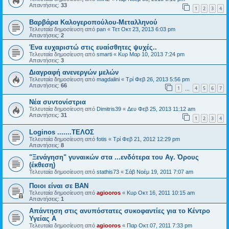
Απαντήσεις:
33
1
2
3
4
Βαρβάρα Καλογεροπούλου-Μεταλληνού
Τελευταία δημοσίευση από
pan
«
Τετ Οκτ 23, 2013 6:03 pm
Απαντήσεις:
2
Ένα ευχαριστώ στις ευαίσθητες ψυχές..
Τελευταία δημοσίευση από
smarti
«
Κυρ Μαρ 10, 2013 7:24 pm
Απαντήσεις:
3
Διαγραφή ανενεργών μελών
Τελευταία δημοσίευση από
magdalini
«
Τρί Φεβ 26, 2013 5:56 pm
Απαντήσεις:
66
1
4
5
6
7
…
Νέα συντονίστρια
Τελευταία δημοσίευση από
Dimitris39
«
Δευ Φεβ 25, 2013 11:12 am
Απαντήσεις:
31
1
2
3
4
Loginos .......ΤΕΛΟΣ
Τελευταία δημοσίευση από
fotis
«
Τρί Φεβ 21, 2012 12:29 pm
Απαντήσεις:
8
"Ξενάγηση" γυναικών στα ...ενδότερα του Αγ. Όρους
(έκθεση)
Τελευταία δημοσίευση από
stathis73
«
Σάβ Νοέμ 19, 2011 7:07 am
Ποιοι είναι σε BAN
Τελευταία δημοσίευση από
agiooros
«
Κυρ Οκτ 16, 2011 10:15 am
Απαντήσεις:
1
Απάντηση στις ανυπόστατες συκοφαντίες για το Κέντρο
Υγείας Α
Τελευταία δημοσίευση από
agiooros
«
Παρ Οκτ 07, 2011 7:33 pm