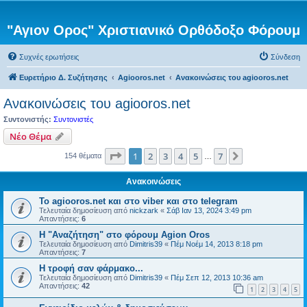
"Αγιον Ορος" Χριστιανικό Ορθόδοξο Φόρουμ
Συχνές ερωτήσεις
Σύνδεση
Ευρετήριο Δ. Συζήτησης
Agiooros.net
Ανακοινώσεις του agiooros.net
Ανακοινώσεις του agiooros.net
Συντονιστής:
Συντονιστές
Νέο Θέμα
Σελίδα
1
από
7
1
2
3
4
5
7
Επόμενη
154 θέματα
…
Ανακοινώσεις
Το agiooros.net και στο viber και στο telegram
Τελευταία δημοσίευση από
nickzark
«
Σάβ Ιαν 13, 2024 3:49 pm
Απαντήσεις:
6
Η "Αναζήτηση" στο φόρουμ Agion Oros
Τελευταία δημοσίευση από
Dimitris39
«
Πέμ Νοέμ 14, 2013 8:18 pm
Απαντήσεις:
7
H τροφή σαν φάρμακο...
Τελευταία δημοσίευση από
Dimitris39
«
Πέμ Σεπ 12, 2013 10:36 am
Απαντήσεις:
42
1
2
3
4
5