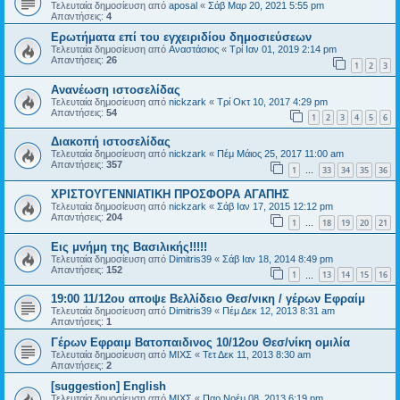
Τελευταία δημοσίευση από
aposal
«
Σάβ Μαρ 20, 2021 5:55 pm
Απαντήσεις:
4
Ερωτήματα επί του εγχειριδίου δημοσιεύσεων
Τελευταία δημοσίευση από
Αναστάσιος
«
Τρί Ιαν 01, 2019 2:14 pm
Απαντήσεις:
26
1
2
3
Ανανέωση ιστοσελίδας
Τελευταία δημοσίευση από
nickzark
«
Τρί Οκτ 10, 2017 4:29 pm
Απαντήσεις:
54
1
2
3
4
5
6
Διακοπή ιστοσελίδας
Τελευταία δημοσίευση από
nickzark
«
Πέμ Μάιος 25, 2017 11:00 am
Απαντήσεις:
357
1
33
34
35
36
…
ΧΡΙΣΤΟΥΓΕΝΝΙΑΤΙΚΗ ΠΡΟΣΦΟΡΑ ΑΓΑΠΗΣ
Τελευταία δημοσίευση από
nickzark
«
Σάβ Ιαν 17, 2015 12:12 pm
Απαντήσεις:
204
1
18
19
20
21
…
Εις μνήμη της Βασιλικής!!!!!
Τελευταία δημοσίευση από
Dimitris39
«
Σάβ Ιαν 18, 2014 8:49 pm
Απαντήσεις:
152
1
13
14
15
16
…
19:00 11/12ου αποψε Βελλίδειο Θεσ/νικη / γέρων Εφραίμ
Τελευταία δημοσίευση από
Dimitris39
«
Πέμ Δεκ 12, 2013 8:31 am
Απαντήσεις:
1
Γέρων Εφραιμ Βατοπαιδινος 10/12ου Θεσ/νίκη ομιλία
Τελευταία δημοσίευση από
ΜΙΧΣ
«
Τετ Δεκ 11, 2013 8:30 am
Απαντήσεις:
2
[suggestion] English
Τελευταία δημοσίευση από
ΜΙΧΣ
«
Παρ Νοέμ 08, 2013 6:19 pm