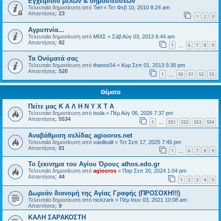
Εγχειρίδιο μελών & δημοσιεύσεων
Τελευταία δημοσίευση από
Teri
«
Τετ Φεβ 10, 2010 8:24 am
Απαντήσεις:
23
1
2
3
Αγρυπνία...
Τελευταία δημοσίευση από
ΜΙΧΣ
«
Σάβ Αύγ 03, 2013 6:44 am
Απαντήσεις:
82
1
6
7
8
9
…
Τα Ονόματά σας
Τελευταία δημοσίευση από
thanos54
«
Κυρ Σεπ 01, 2013 5:30 pm
Απαντήσεις:
520
1
50
51
52
53
…
Θέματα
Πείτε μας Κ Α Λ Η Ν Υ Χ Τ Α
Τελευταία δημοσίευση από
toula
«
Πέμ Αύγ 06, 2026 7:37 pm
Απαντήσεις:
5534
1
551
552
553
554
…
Αναβάθμιση σελίδας agiooros.net
Τελευταία δημοσίευση από
vasilisalt
«
Τετ Σεπ 17, 2025 7:45 pm
Απαντήσεις:
81
1
6
7
8
9
…
Το ξεκινημα του Αγίου Όρους athos.edo.gr
Τελευταία δημοσίευση από
agiooros
«
Παρ Σεπ 20, 2024 1:04 pm
Απαντήσεις:
44
1
2
3
4
5
Δωρεάν διανομή της Αγίας Γραφής (ΠΡΟΣΟΧΗ!!!)
Τελευταία δημοσίευση από
nickzark
«
Πέμ Ιουν 03, 2021 10:08 am
Απαντήσεις:
9
ΚΑΛΗ ΣΑΡΑΚΟΣΤΗ