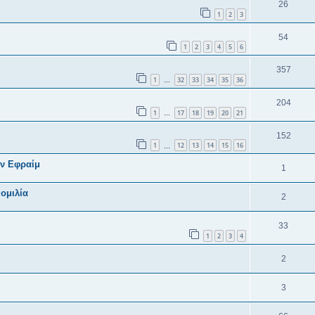
26
1
2
3
54
1
2
3
4
5
6
357
1
32
33
34
35
36
…
204
1
17
18
19
20
21
…
152
1
12
13
14
15
16
…
ων Εφραίμ
1
ομιλία
2
33
1
2
3
4
2
3