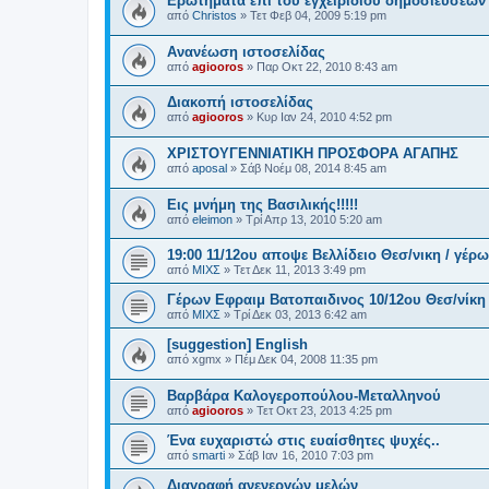
Ερωτήματα επί του εγχειριδίου δημοσιεύσεων
από
Christos
»
Τετ Φεβ 04, 2009 5:19 pm
Ανανέωση ιστοσελίδας
από
agiooros
»
Παρ Οκτ 22, 2010 8:43 am
Διακοπή ιστοσελίδας
από
agiooros
»
Κυρ Ιαν 24, 2010 4:52 pm
ΧΡΙΣΤΟΥΓΕΝΝΙΑΤΙΚΗ ΠΡΟΣΦΟΡΑ ΑΓΑΠΗΣ
από
aposal
»
Σάβ Νοέμ 08, 2014 8:45 am
Εις μνήμη της Βασιλικής!!!!!
από
eleimon
»
Τρί Απρ 13, 2010 5:20 am
19:00 11/12ου αποψε Βελλίδειο Θεσ/νικη / γέρ
από
ΜΙΧΣ
»
Τετ Δεκ 11, 2013 3:49 pm
Γέρων Εφραιμ Βατοπαιδινος 10/12ου Θεσ/νίκη 
από
ΜΙΧΣ
»
Τρί Δεκ 03, 2013 6:42 am
[suggestion] English
από
xgmx
»
Πέμ Δεκ 04, 2008 11:35 pm
Βαρβάρα Καλογεροπούλου-Μεταλληνού
από
agiooros
»
Τετ Οκτ 23, 2013 4:25 pm
Ένα ευχαριστώ στις ευαίσθητες ψυχές..
από
smarti
»
Σάβ Ιαν 16, 2010 7:03 pm
Διαγραφή ανενεργών μελών