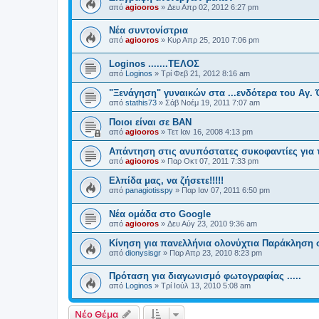
από
agiooros
»
Δευ Απρ 02, 2012 6:27 pm
Νέα συντονίστρια
από
agiooros
»
Κυρ Απρ 25, 2010 7:06 pm
Loginos .......ΤΕΛΟΣ
από
Loginos
»
Τρί Φεβ 21, 2012 8:16 am
"Ξενάγηση" γυναικών στα ...ενδότερα του Αγ. 
από
stathis73
»
Σάβ Νοέμ 19, 2011 7:07 am
Ποιοι είναι σε BAN
από
agiooros
»
Τετ Ιαν 16, 2008 4:13 pm
Απάντηση στις ανυπόστατες συκοφαντίες για τ
από
agiooros
»
Παρ Οκτ 07, 2011 7:33 pm
Ελπίδα μας, να ζήσετε!!!!!
από
panagiotisspy
»
Παρ Ιαν 07, 2011 6:50 pm
Νέα ομάδα στο Google
από
agiooros
»
Δευ Αύγ 23, 2010 9:36 am
Κίνηση για πανελλήνια ολονύχτια Παράκληση 
από
dionysisgr
»
Παρ Απρ 23, 2010 8:23 pm
Πρόταση για διαγωνισμό φωτογραφίας .....
από
Loginos
»
Τρί Ιούλ 13, 2010 5:08 am
Νέο Θέμα