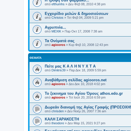
H τροφή σαν φάρμακο...
από
efthumhs
»
Δευ Φεβ 08, 2010 4:38 pm
Εγχειρίδιο μελών & δημοσιεύσεων
από
Christos
»
Τετ Φεβ 04, 2009 5:21 pm
Αγρυπνία...
από
MEXIK
»
Παρ Οκτ 17, 2008 7:38 am
Τα Ονόματά σας
από
agiooros
»
Κυρ Φεβ 10, 2008 12:43 pm
ΘΈΜΑΤΑ
Πείτε μας Κ Α Λ Η Ν Υ Χ Τ Α
από
Dimitris39
»
Παρ Δεκ 18, 2009 5:59 pm
Αναβάθμιση σελίδας agiooros.net
από
agiooros
»
Δευ Δεκ 10, 2018 4:02 pm
Το ξεκινημα του Αγίου Όρους athos.edo.gr
από
agiooros
»
Τετ Ιούλ 20, 2016 6:59 pm
Δωρεάν διανομή της Αγίας Γραφής (ΠΡΟΣΟΧΗ!!
από
chrisden
»
Δευ Νοέμ 26, 2007 7:36 am
ΚΑΛΗ ΣΑΡΑΚΟΣΤΗ
από
theodore
»
Δευ Μαρ 15, 2021 9:27 pm