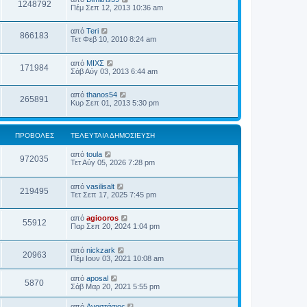
1248792
Πέμ Σεπ 12, 2013 10:36 am
από
Teri
866183
Τετ Φεβ 10, 2010 8:24 am
από
ΜΙΧΣ
171984
Σάβ Αύγ 03, 2013 6:44 am
από
thanos54
265891
Κυρ Σεπ 01, 2013 5:30 pm
ΠΡΟΒΟΛΈΣ
ΤΕΛΕΥΤΑΊΑ ΔΗΜΟΣΊΕΥΣΗ
από
toula
972035
Τετ Αύγ 05, 2026 7:28 pm
από
vasilisalt
219495
Τετ Σεπ 17, 2025 7:45 pm
από
agiooros
55912
Παρ Σεπ 20, 2024 1:04 pm
από
nickzark
20963
Πέμ Ιουν 03, 2021 10:08 am
από
aposal
5870
Σάβ Μαρ 20, 2021 5:55 pm
από
Αναστάσιος