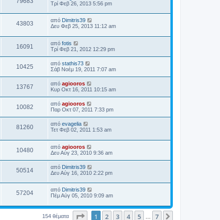
79683
Τρί Φεβ 26, 2013 5:56 pm
από
Dimitris39
43803
Δευ Φεβ 25, 2013 11:12 am
από
fotis
16091
Τρί Φεβ 21, 2012 12:29 pm
από
stathis73
10425
Σάβ Νοέμ 19, 2011 7:07 am
από
agiooros
13767
Κυρ Οκτ 16, 2011 10:15 am
από
agiooros
10082
Παρ Οκτ 07, 2011 7:33 pm
από
evagelia
81260
Τετ Φεβ 02, 2011 1:53 am
από
agiooros
10480
Δευ Αύγ 23, 2010 9:36 am
από
Dimitris39
50514
Δευ Αύγ 16, 2010 2:22 pm
από
Dimitris39
57204
Πέμ Αύγ 05, 2010 9:09 am
Σελίδα
1
από
7
1
2
3
4
5
7
Επόμενη
154 θέματα
…