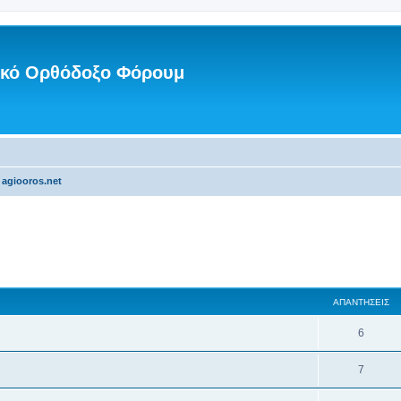
νικό Ορθόδοξο Φόρουμ
 agiooros.net
ΑΠΑΝΤΉΣΕΙΣ
6
7