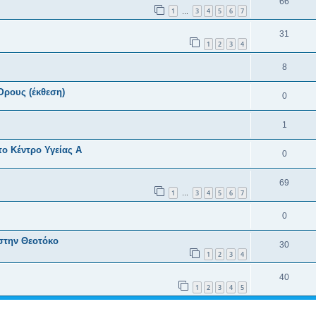
66
1
3
4
5
6
7
…
31
1
2
3
4
8
Όρους (έκθεση)
0
1
ο Κέντρο Υγείας Α
0
69
1
3
4
5
6
7
…
0
στην Θεοτόκο
30
1
2
3
4
40
1
2
3
4
5