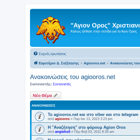
"Αγιον Ορος" Χριστια
Καλώς ήλθατε στην σελίδα για το Αγιο Ορος
Συχνές ερωτήσεις
Ευρετήριο Δ. Συζήτησης
Agiooros.net
Ανακοινώσεις του
Ανακοινώσεις του agiooros.net
Συντονιστής:
Συντονιστές
Νέο Θέμα
ΑΝΑΚΟΙΝΏΣΕΙΣ
Το agiooros.net και στο viber και στο telegram
από
agiooros
»
Παρ Ιαν 13, 2023 3:23 pm
Η "Αναζήτηση" στο φόρουμ Agion Oros
από
angieholi
»
Πέμ Φεβ 03, 2011 8:39 am