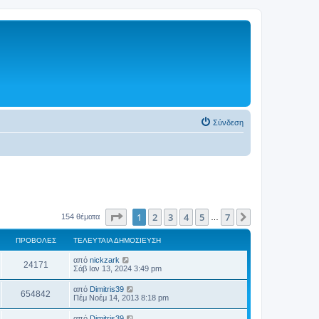
Σύνδεση
Σελίδα
1
από
7
1
2
3
4
5
7
Επόμενη
154 θέματα
…
ΠΡΟΒΟΛΈΣ
ΤΕΛΕΥΤΑΊΑ ΔΗΜΟΣΊΕΥΣΗ
από
nickzark
24171
Σάβ Ιαν 13, 2024 3:49 pm
από
Dimitris39
654842
Πέμ Νοέμ 14, 2013 8:18 pm
από
Dimitris39