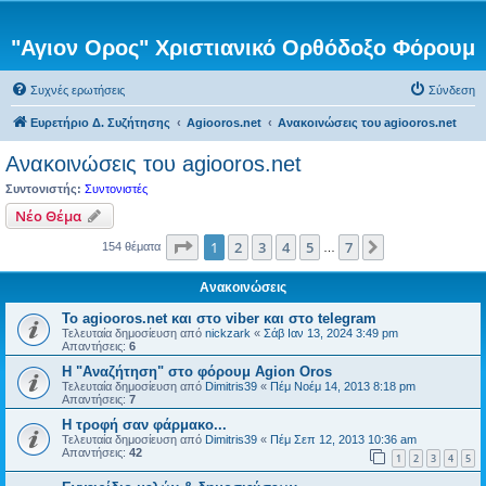
"Αγιον Ορος" Χριστιανικό Ορθόδοξο Φόρουμ
Συχνές ερωτήσεις
Σύνδεση
Ευρετήριο Δ. Συζήτησης
Agiooros.net
Ανακοινώσεις του agiooros.net
Ανακοινώσεις του agiooros.net
Συντονιστής:
Συντονιστές
Νέο Θέμα
Σελίδα
1
από
7
1
2
3
4
5
7
Επόμενη
154 θέματα
…
Ανακοινώσεις
Το agiooros.net και στο viber και στο telegram
Τελευταία δημοσίευση από
nickzark
«
Σάβ Ιαν 13, 2024 3:49 pm
Απαντήσεις:
6
Η "Αναζήτηση" στο φόρουμ Agion Oros
Τελευταία δημοσίευση από
Dimitris39
«
Πέμ Νοέμ 14, 2013 8:18 pm
Απαντήσεις:
7
H τροφή σαν φάρμακο...
Τελευταία δημοσίευση από
Dimitris39
«
Πέμ Σεπ 12, 2013 10:36 am
Απαντήσεις:
42
1
2
3
4
5