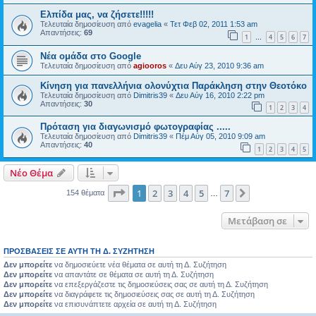
Ελπίδα μας, να ζήσετε!!!!!
Τελευταία δημοσίευση από
evagelia
«
Τετ Φεβ 02, 2011 1:53 am
Απαντήσεις:
69
1
4
5
6
7
…
Νέα ομάδα στο Google
Τελευταία δημοσίευση από
agiooros
«
Δευ Αύγ 23, 2010 9:36 am
Κίνηση για πανελλήνια ολονύχτια Παράκληση στην Θεοτόκο
Τελευταία δημοσίευση από
Dimitris39
«
Δευ Αύγ 16, 2010 2:22 pm
Απαντήσεις:
30
1
2
3
4
Πρόταση για διαγωνισμό φωτογραφίας .....
Τελευταία δημοσίευση από
Dimitris39
«
Πέμ Αύγ 05, 2010 9:09 am
Απαντήσεις:
40
1
2
3
4
5
Νέο Θέμα
Σελίδα
1
από
7
1
2
3
4
5
7
Επόμενη
154 θέματα
…
Μετάβαση σε
ΠΡΟΣΒΆΣΕΙΣ ΣΕ ΑΥΤΉ ΤΗ Δ. ΣΥΖΉΤΗΣΗ
Δεν μπορείτε
να δημοσιεύετε νέα θέματα σε αυτή τη Δ. Συζήτηση
Δεν μπορείτε
να απαντάτε σε θέματα σε αυτή τη Δ. Συζήτηση
Δεν μπορείτε
να επεξεργάζεστε τις δημοσιεύσεις σας σε αυτή τη Δ. Συζήτηση
Δεν μπορείτε
να διαγράφετε τις δημοσιεύσεις σας σε αυτή τη Δ. Συζήτηση
Δεν μπορείτε
να επισυνάπτετε αρχεία σε αυτή τη Δ. Συζήτηση