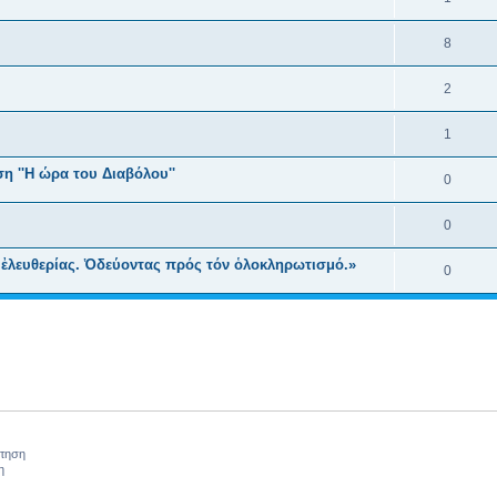
8
2
1
η ''Η ώρα του Διαβόλου''
0
0
 ἐλευθερίας. Ὁδεύοντας πρός τόν ὁλοκληρωτισμό.»
0
ήτηση
η