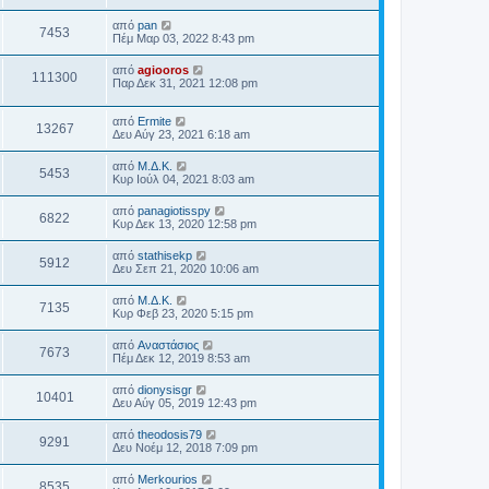
από
pan
7453
Πέμ Μαρ 03, 2022 8:43 pm
από
agiooros
111300
Παρ Δεκ 31, 2021 12:08 pm
από
Ermite
13267
Δευ Αύγ 23, 2021 6:18 am
από
Μ.Δ.Κ.
5453
Κυρ Ιούλ 04, 2021 8:03 am
από
panagiotisspy
6822
Κυρ Δεκ 13, 2020 12:58 pm
από
stathisekp
5912
Δευ Σεπ 21, 2020 10:06 am
από
Μ.Δ.Κ.
7135
Κυρ Φεβ 23, 2020 5:15 pm
από
Αναστάσιος
7673
Πέμ Δεκ 12, 2019 8:53 am
από
dionysisgr
10401
Δευ Αύγ 05, 2019 12:43 pm
από
theodosis79
9291
Δευ Νοέμ 12, 2018 7:09 pm
από
Merkourios
8535