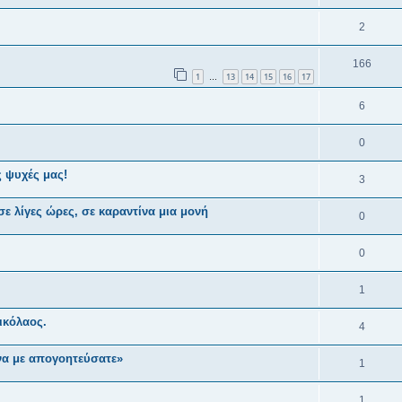
2
166
1
13
14
15
16
17
…
6
0
ς ψυχές μας!
3
 λίγες ώρες, σε καραντίνα μια μονή
0
0
1
ικόλαος.
4
να με απογοητεύσατε»
1
1