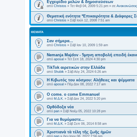
Εγχειρίδιο μελών & δημοσιεύσεων
από
Christos
»
Τετ Φεβ 04, 2009 5:21 pm
» σε
Ανακοινώσεις 
Θεματική ενότητα *Επικαιρότητα & Διάφορες Σ
από
Christos
»
Σάβ Ιούλ 12, 2008 7:51 am
ΘΈΜΑΤΑ
Σαν σήμερα...
από
Christos
»
Σάβ Ιαν 10, 2009 1:59 am
Nemanja Majdov - 5μηνη αποβολή επειδή έκαν
από
aposal
»
Τετ Σεπ 18, 2024 4:30 pm
TikTok αιρετικών στην Ελλάδα
από
Shubik
»
Σάβ Αύγ 24, 2024 6:26 am
Η Κιβωτός του κόσμου: Αλήθειες και ψέμματα
από
aposal
»
Πέμ Δεκ 08, 2022 7:17 am
O come. o come Emmanuel
από
Μ.Δ.Κ.
»
Σάβ Δεκ 24, 2022 5:20 pm
Ορθόδοξα νέα
από
pan
»
Σάβ Νοέμ 05, 2022 10:28 pm
Για να θυμόμαστε...
από
Μ.Δ.Κ.
»
Σάβ Σεπ 06, 2014 8:58 am
Χριστιανὰ τὰ τέλη τῆς ζωῆς ἡμῶν
από
pan
»
Δευ Ιουν 06, 2022 7:56 pm