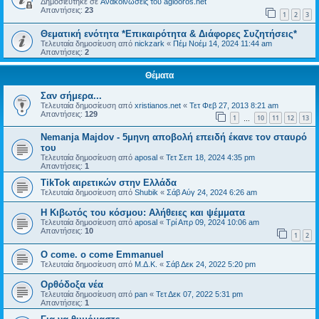
Δημοσιεύτηκε σε
Ανακοινώσεις του agiooros.net
Απαντήσεις:
23
1
2
3
Θεματική ενότητα *Επικαιρότητα & Διάφορες Συζητήσεις*
Τελευταία δημοσίευση από
nickzark
«
Πέμ Νοέμ 14, 2024 11:44 am
Απαντήσεις:
2
Θέματα
Σαν σήμερα...
Τελευταία δημοσίευση από
xristianos.net
«
Τετ Φεβ 27, 2013 8:21 am
Απαντήσεις:
129
1
10
11
12
13
…
Nemanja Majdov - 5μηνη αποβολή επειδή έκανε τον σταυρό
του
Τελευταία δημοσίευση από
aposal
«
Τετ Σεπ 18, 2024 4:35 pm
Απαντήσεις:
1
TikTok αιρετικών στην Ελλάδα
Τελευταία δημοσίευση από
Shubik
«
Σάβ Αύγ 24, 2024 6:26 am
Η Κιβωτός του κόσμου: Αλήθειες και ψέμματα
Τελευταία δημοσίευση από
aposal
«
Τρί Απρ 09, 2024 10:06 am
Απαντήσεις:
10
1
2
O come. o come Emmanuel
Τελευταία δημοσίευση από
Μ.Δ.Κ.
«
Σάβ Δεκ 24, 2022 5:20 pm
Ορθόδοξα νέα
Τελευταία δημοσίευση από
pan
«
Τετ Δεκ 07, 2022 5:31 pm
Απαντήσεις:
1