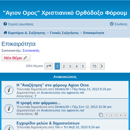
"Αγιον Ορος" Χριστιανικό Ορθόδοξο Φόρουμ
Συχνές ερωτήσεις
Σύνδεση
Ευρετήριο Δ. Συζήτησης
Γενικές Συζητήσεις
Επικαιρότητα
Επικαιρότητα
Συντονιστής:
Συντονιστές
Νέο Θέμα
Σελίδα
1
από
75
1
2
3
4
5
75
Επόμενη
1854 θέματα
…
Ανακοινώσεις
Η "Αναζήτηση" στο φόρουμ Agion Oros
Τελευταία δημοσίευση από
Dimitris39
«
Πέμ Νοέμ 14, 2013 8:18 pm
Δημοσιεύτηκε σε
Ανακοινώσεις του agiooros.net
Απαντήσεις:
7
H τροφή σαν φάρμακο...
Τελευταία δημοσίευση από
Dimitris39
«
Πέμ Σεπ 12, 2013 10:36 am
Δημοσιεύτηκε σε
Ανακοινώσεις του agiooros.net
Απαντήσεις:
42
1
2
3
4
5
Εγχειρίδιο μελών & δημοσιεύσεων
Τελευταία δημοσίευση από
Teri
«
Τετ Φεβ 10, 2010 8:24 am