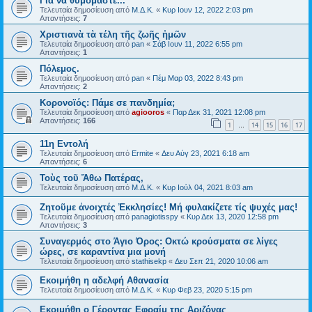
Για να θυμόμαστε...
Τελευταία δημοσίευση από
Μ.Δ.Κ.
«
Κυρ Ιουν 12, 2022 2:03 pm
Απαντήσεις:
7
Χριστιανὰ τὰ τέλη τῆς ζωῆς ἡμῶν
Τελευταία δημοσίευση από
pan
«
Σάβ Ιουν 11, 2022 6:55 pm
Απαντήσεις:
1
Πόλεμος.
Τελευταία δημοσίευση από
pan
«
Πέμ Μαρ 03, 2022 8:43 pm
Απαντήσεις:
2
Κορονοϊός: Πάμε σε πανδημία;
Τελευταία δημοσίευση από
agiooros
«
Παρ Δεκ 31, 2021 12:08 pm
Απαντήσεις:
166
1
14
15
16
17
…
11η Εντολή
Τελευταία δημοσίευση από
Ermite
«
Δευ Αύγ 23, 2021 6:18 am
Απαντήσεις:
6
Τοὺς τοῦ Ἄθω Πατέρας,
Τελευταία δημοσίευση από
Μ.Δ.Κ.
«
Κυρ Ιούλ 04, 2021 8:03 am
Ζητοῦμε ἀνοιχτές Ἐκκλησίες! Μή φυλακίζετε τίς ψυχές μας!
Τελευταία δημοσίευση από
panagiotisspy
«
Κυρ Δεκ 13, 2020 12:58 pm
Απαντήσεις:
3
Συναγερμός στο Άγιο Όρος: Οκτώ κρούσματα σε λίγες
ώρες, σε καραντίνα μια μονή
Τελευταία δημοσίευση από
stathisekp
«
Δευ Σεπ 21, 2020 10:06 am
Εκοιμήθη η αδελφή Αθανασία
Τελευταία δημοσίευση από
Μ.Δ.Κ.
«
Κυρ Φεβ 23, 2020 5:15 pm
Εκοιμήθη ο Γέροντας Εφραίμ της Αριζόνας