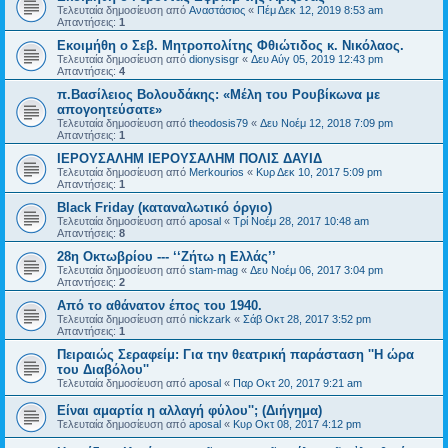
Τελευταία δημοσίευση από
Αναστάσιος
«
Πέμ Δεκ 12, 2019 8:53 am
Απαντήσεις:
1
Εκοιμήθη ο Σεβ. Μητροπολίτης Φθιώτιδος κ. Νικόλαος.
Τελευταία δημοσίευση από
dionysisgr
«
Δευ Αύγ 05, 2019 12:43 pm
Απαντήσεις:
4
π.Βασίλειος Βολουδάκης: «Μέλη του Ρουβίκωνα με
απογοητεύσατε»
Τελευταία δημοσίευση από
theodosis79
«
Δευ Νοέμ 12, 2018 7:09 pm
Απαντήσεις:
1
ΙΕΡΟΥΣΑΛΗΜ ΙΕΡΟΥΣΑΛΗΜ ΠΟΛΙΣ ΔΑΥΙΔ
Τελευταία δημοσίευση από
Merkourios
«
Κυρ Δεκ 10, 2017 5:09 pm
Απαντήσεις:
1
Black Friday (καταναλωτικό όργιο)
Τελευταία δημοσίευση από
aposal
«
Τρί Νοέμ 28, 2017 10:48 am
Απαντήσεις:
8
28η Οκτωβρίου --- ‘‘Ζήτω η Ελλάς’’
Τελευταία δημοσίευση από
stam-mag
«
Δευ Νοέμ 06, 2017 3:04 pm
Απαντήσεις:
2
Από το αθάνατον έπος του 1940.
Τελευταία δημοσίευση από
nickzark
«
Σάβ Οκτ 28, 2017 3:52 pm
Απαντήσεις:
1
Πειραιώς Σεραφείμ: Για την θεατρική παράσταση ''Η ώρα
του Διαβόλου''
Τελευταία δημοσίευση από
aposal
«
Παρ Οκτ 20, 2017 9:21 am
Είναι αμαρτία η αλλαγή φύλου''; (Διήγημα)
Τελευταία δημοσίευση από
aposal
«
Κυρ Οκτ 08, 2017 4:12 pm