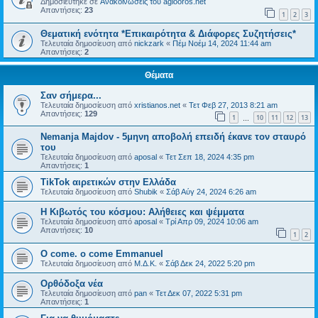
Δημοσιεύτηκε σε
Ανακοινώσεις του agiooros.net
Απαντήσεις:
23
1
2
3
Θεματική ενότητα *Επικαιρότητα & Διάφορες Συζητήσεις*
Τελευταία δημοσίευση από
nickzark
«
Πέμ Νοέμ 14, 2024 11:44 am
Απαντήσεις:
2
Θέματα
Σαν σήμερα...
Τελευταία δημοσίευση από
xristianos.net
«
Τετ Φεβ 27, 2013 8:21 am
Απαντήσεις:
129
1
10
11
12
13
…
Nemanja Majdov - 5μηνη αποβολή επειδή έκανε τον σταυρό
του
Τελευταία δημοσίευση από
aposal
«
Τετ Σεπ 18, 2024 4:35 pm
Απαντήσεις:
1
TikTok αιρετικών στην Ελλάδα
Τελευταία δημοσίευση από
Shubik
«
Σάβ Αύγ 24, 2024 6:26 am
Η Κιβωτός του κόσμου: Αλήθειες και ψέμματα
Τελευταία δημοσίευση από
aposal
«
Τρί Απρ 09, 2024 10:06 am
Απαντήσεις:
10
1
2
O come. o come Emmanuel
Τελευταία δημοσίευση από
Μ.Δ.Κ.
«
Σάβ Δεκ 24, 2022 5:20 pm
Ορθόδοξα νέα
Τελευταία δημοσίευση από
pan
«
Τετ Δεκ 07, 2022 5:31 pm
Απαντήσεις:
1