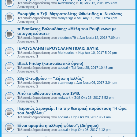
Τελευταία δημοσίευση από
Αναστάσιος
«
Πέμ Δεκ 12, 2019 8:53 am
Απαντήσεις:
1
Εκοιμήθη ο Σεβ. Μητροπολίτης Φθιώτιδος κ. Νικόλαος.
Τελευταία δημοσίευση από
dionysisgr
«
Δευ Αύγ 05, 2019 12:43 pm
Απαντήσεις:
4
π.Βασίλειος Βολουδάκης: «Μέλη του Ρουβίκωνα με
απογοητεύσατε»
Τελευταία δημοσίευση από
theodosis79
«
Δευ Νοέμ 12, 2018 7:09 pm
Απαντήσεις:
1
ΙΕΡΟΥΣΑΛΗΜ ΙΕΡΟΥΣΑΛΗΜ ΠΟΛΙΣ ΔΑΥΙΔ
Τελευταία δημοσίευση από
Merkourios
«
Κυρ Δεκ 10, 2017 5:09 pm
Απαντήσεις:
1
Black Friday (καταναλωτικό όργιο)
Τελευταία δημοσίευση από
aposal
«
Τρί Νοέμ 28, 2017 10:48 am
Απαντήσεις:
8
28η Οκτωβρίου --- ‘‘Ζήτω η Ελλάς’’
Τελευταία δημοσίευση από
stam-mag
«
Δευ Νοέμ 06, 2017 3:04 pm
Απαντήσεις:
2
Από το αθάνατον έπος του 1940.
Τελευταία δημοσίευση από
nickzark
«
Σάβ Οκτ 28, 2017 3:52 pm
Απαντήσεις:
1
Πειραιώς Σεραφείμ: Για την θεατρική παράσταση ''Η ώρα
του Διαβόλου''
Τελευταία δημοσίευση από
aposal
«
Παρ Οκτ 20, 2017 9:21 am
Είναι αμαρτία η αλλαγή φύλου''; (Διήγημα)
Τελευταία δημοσίευση από
aposal
«
Κυρ Οκτ 08, 2017 4:12 pm