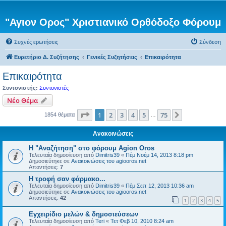
"Αγιον Ορος" Χριστιανικό Ορθόδοξο Φόρουμ
Συχνές ερωτήσεις
Σύνδεση
Ευρετήριο Δ. Συζήτησης
Γενικές Συζητήσεις
Επικαιρότητα
Επικαιρότητα
Συντονιστής:
Συντονιστές
Νέο Θέμα
Σελίδα
1
από
75
1
2
3
4
5
75
Επόμενη
1854 θέματα
…
Ανακοινώσεις
Η "Αναζήτηση" στο φόρουμ Agion Oros
Τελευταία δημοσίευση από
Dimitris39
«
Πέμ Νοέμ 14, 2013 8:18 pm
Δημοσιεύτηκε σε
Ανακοινώσεις του agiooros.net
Απαντήσεις:
7
H τροφή σαν φάρμακο...
Τελευταία δημοσίευση από
Dimitris39
«
Πέμ Σεπ 12, 2013 10:36 am
Δημοσιεύτηκε σε
Ανακοινώσεις του agiooros.net
Απαντήσεις:
42
1
2
3
4
5
Εγχειρίδιο μελών & δημοσιεύσεων
Τελευταία δημοσίευση από
Teri
«
Τετ Φεβ 10, 2010 8:24 am