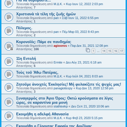
Για να θυμόμαστε...
Τελευταία δημοσίευση από
Μ.Δ.Κ.
«
Κυρ Ιουν 12, 2022 2:03 pm
Απαντήσεις:
7
Χριστιανὰ τὰ τέλη τῆς ζωῆς ἡμῶν
Τελευταία δημοσίευση από
pan
«
Σάβ Ιουν 11, 2022 6:55 pm
Απαντήσεις:
1
Πόλεμος.
Τελευταία δημοσίευση από
pan
«
Πέμ Μαρ 03, 2022 8:43 pm
Απαντήσεις:
2
Κορονοϊός: Πάμε σε πανδημία;
Τελευταία δημοσίευση από
agiooros
«
Παρ Δεκ 31, 2021 12:08 pm
Απαντήσεις:
166
1
14
15
16
17
…
11η Εντολή
Τελευταία δημοσίευση από
Ermite
«
Δευ Αύγ 23, 2021 6:18 am
Απαντήσεις:
6
Τοὺς τοῦ Ἄθω Πατέρας,
Τελευταία δημοσίευση από
Μ.Δ.Κ.
«
Κυρ Ιούλ 04, 2021 8:03 am
Ζητοῦμε ἀνοιχτές Ἐκκλησίες! Μή φυλακίζετε τίς ψυχές μας!
Τελευταία δημοσίευση από
panagiotisspy
«
Κυρ Δεκ 13, 2020 12:58 pm
Απαντήσεις:
3
Συναγερμός στο Άγιο Όρος: Οκτώ κρούσματα σε λίγες
ώρες, σε καραντίνα μια μονή
Τελευταία δημοσίευση από
stathisekp
«
Δευ Σεπ 21, 2020 10:06 am
Εκοιμήθη η αδελφή Αθανασία
Τελευταία δημοσίευση από
Μ.Δ.Κ.
«
Κυρ Φεβ 23, 2020 5:15 pm
Εκοιμήθη ο Γέροντας Εφραίμ της Αριζόνας