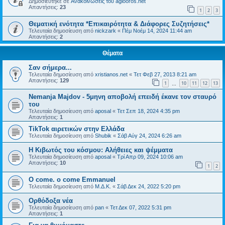
Δημοσιεύτηκε σε
Ανακοινώσεις του agiooros.net
Απαντήσεις:
23
1
2
3
Θεματική ενότητα *Επικαιρότητα & Διάφορες Συζητήσεις*
Τελευταία δημοσίευση από
nickzark
«
Πέμ Νοέμ 14, 2024 11:44 am
Απαντήσεις:
2
Θέματα
Σαν σήμερα...
Τελευταία δημοσίευση από
xristianos.net
«
Τετ Φεβ 27, 2013 8:21 am
Απαντήσεις:
129
1
10
11
12
13
…
Nemanja Majdov - 5μηνη αποβολή επειδή έκανε τον σταυρό
του
Τελευταία δημοσίευση από
aposal
«
Τετ Σεπ 18, 2024 4:35 pm
Απαντήσεις:
1
TikTok αιρετικών στην Ελλάδα
Τελευταία δημοσίευση από
Shubik
«
Σάβ Αύγ 24, 2024 6:26 am
Η Κιβωτός του κόσμου: Αλήθειες και ψέμματα
Τελευταία δημοσίευση από
aposal
«
Τρί Απρ 09, 2024 10:06 am
Απαντήσεις:
10
1
2
O come. o come Emmanuel
Τελευταία δημοσίευση από
Μ.Δ.Κ.
«
Σάβ Δεκ 24, 2022 5:20 pm
Ορθόδοξα νέα
Τελευταία δημοσίευση από
pan
«
Τετ Δεκ 07, 2022 5:31 pm
Απαντήσεις:
1