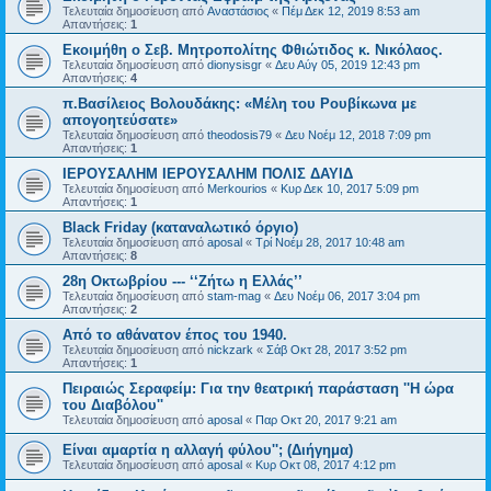
Τελευταία δημοσίευση από
Αναστάσιος
«
Πέμ Δεκ 12, 2019 8:53 am
Απαντήσεις:
1
Εκοιμήθη ο Σεβ. Μητροπολίτης Φθιώτιδος κ. Νικόλαος.
Τελευταία δημοσίευση από
dionysisgr
«
Δευ Αύγ 05, 2019 12:43 pm
Απαντήσεις:
4
π.Βασίλειος Βολουδάκης: «Μέλη του Ρουβίκωνα με
απογοητεύσατε»
Τελευταία δημοσίευση από
theodosis79
«
Δευ Νοέμ 12, 2018 7:09 pm
Απαντήσεις:
1
ΙΕΡΟΥΣΑΛΗΜ ΙΕΡΟΥΣΑΛΗΜ ΠΟΛΙΣ ΔΑΥΙΔ
Τελευταία δημοσίευση από
Merkourios
«
Κυρ Δεκ 10, 2017 5:09 pm
Απαντήσεις:
1
Black Friday (καταναλωτικό όργιο)
Τελευταία δημοσίευση από
aposal
«
Τρί Νοέμ 28, 2017 10:48 am
Απαντήσεις:
8
28η Οκτωβρίου --- ‘‘Ζήτω η Ελλάς’’
Τελευταία δημοσίευση από
stam-mag
«
Δευ Νοέμ 06, 2017 3:04 pm
Απαντήσεις:
2
Από το αθάνατον έπος του 1940.
Τελευταία δημοσίευση από
nickzark
«
Σάβ Οκτ 28, 2017 3:52 pm
Απαντήσεις:
1
Πειραιώς Σεραφείμ: Για την θεατρική παράσταση ''Η ώρα
του Διαβόλου''
Τελευταία δημοσίευση από
aposal
«
Παρ Οκτ 20, 2017 9:21 am
Είναι αμαρτία η αλλαγή φύλου''; (Διήγημα)
Τελευταία δημοσίευση από
aposal
«
Κυρ Οκτ 08, 2017 4:12 pm