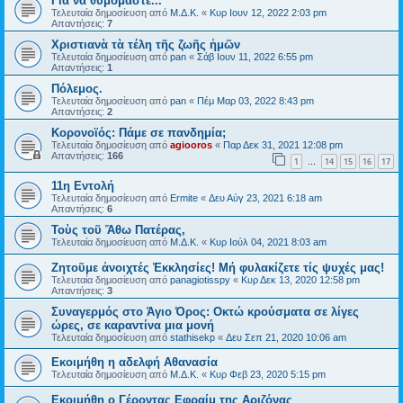
Για να θυμόμαστε...
Τελευταία δημοσίευση από
Μ.Δ.Κ.
«
Κυρ Ιουν 12, 2022 2:03 pm
Απαντήσεις:
7
Χριστιανὰ τὰ τέλη τῆς ζωῆς ἡμῶν
Τελευταία δημοσίευση από
pan
«
Σάβ Ιουν 11, 2022 6:55 pm
Απαντήσεις:
1
Πόλεμος.
Τελευταία δημοσίευση από
pan
«
Πέμ Μαρ 03, 2022 8:43 pm
Απαντήσεις:
2
Κορονοϊός: Πάμε σε πανδημία;
Τελευταία δημοσίευση από
agiooros
«
Παρ Δεκ 31, 2021 12:08 pm
Απαντήσεις:
166
1
14
15
16
17
…
11η Εντολή
Τελευταία δημοσίευση από
Ermite
«
Δευ Αύγ 23, 2021 6:18 am
Απαντήσεις:
6
Τοὺς τοῦ Ἄθω Πατέρας,
Τελευταία δημοσίευση από
Μ.Δ.Κ.
«
Κυρ Ιούλ 04, 2021 8:03 am
Ζητοῦμε ἀνοιχτές Ἐκκλησίες! Μή φυλακίζετε τίς ψυχές μας!
Τελευταία δημοσίευση από
panagiotisspy
«
Κυρ Δεκ 13, 2020 12:58 pm
Απαντήσεις:
3
Συναγερμός στο Άγιο Όρος: Οκτώ κρούσματα σε λίγες
ώρες, σε καραντίνα μια μονή
Τελευταία δημοσίευση από
stathisekp
«
Δευ Σεπ 21, 2020 10:06 am
Εκοιμήθη η αδελφή Αθανασία
Τελευταία δημοσίευση από
Μ.Δ.Κ.
«
Κυρ Φεβ 23, 2020 5:15 pm
Εκοιμήθη ο Γέροντας Εφραίμ της Αριζόνας