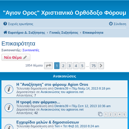
"Αγιον Ορος" Χριστιανικό Ορθόδοξο Φόρουμ
Συχνές ερωτήσεις
Σύνδεση
Ευρετήριο Δ. Συζήτησης
Γενικές Συζητήσεις
Επικαιρότητα
Επικαιρότητα
Συντονιστής:
Συντονιστές
Νέο Θέμα
Σελίδα
1
από
75
1
2
3
4
5
75
Επόμενη
1854 θέματα
…
Ανακοινώσεις
Η "Αναζήτηση" στο φόρουμ Agion Oros
Τελευταία δημοσίευση από
Dimitris39
«
Πέμ Νοέμ 14, 2013 8:18 pm
Δημοσιεύτηκε σε
Ανακοινώσεις του agiooros.net
Απαντήσεις:
7
H τροφή σαν φάρμακο...
Τελευταία δημοσίευση από
Dimitris39
«
Πέμ Σεπ 12, 2013 10:36 am
Δημοσιεύτηκε σε
Ανακοινώσεις του agiooros.net
Απαντήσεις:
42
1
2
3
4
5
Εγχειρίδιο μελών & δημοσιεύσεων
Τελευταία δημοσίευση από
Teri
«
Τετ Φεβ 10, 2010 8:24 am