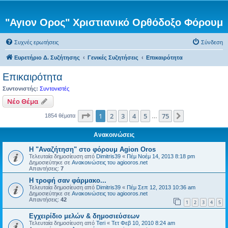
"Αγιον Ορος" Χριστιανικό Ορθόδοξο Φόρουμ
Συχνές ερωτήσεις
Σύνδεση
Ευρετήριο Δ. Συζήτησης
Γενικές Συζητήσεις
Επικαιρότητα
Επικαιρότητα
Συντονιστής:
Συντονιστές
Νέο Θέμα
Σελίδα
1
από
75
1
2
3
4
5
75
Επόμενη
1854 θέματα
…
Ανακοινώσεις
Η "Αναζήτηση" στο φόρουμ Agion Oros
Τελευταία δημοσίευση από
Dimitris39
«
Πέμ Νοέμ 14, 2013 8:18 pm
Δημοσιεύτηκε σε
Ανακοινώσεις του agiooros.net
Απαντήσεις:
7
H τροφή σαν φάρμακο...
Τελευταία δημοσίευση από
Dimitris39
«
Πέμ Σεπ 12, 2013 10:36 am
Δημοσιεύτηκε σε
Ανακοινώσεις του agiooros.net
Απαντήσεις:
42
1
2
3
4
5
Εγχειρίδιο μελών & δημοσιεύσεων
Τελευταία δημοσίευση από
Teri
«
Τετ Φεβ 10, 2010 8:24 am