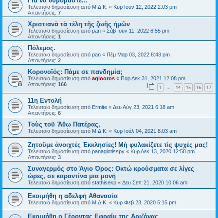
Για να θυμόμαστε...
Τελευταία δημοσίευση από
Μ.Δ.Κ.
«
Κυρ Ιουν 12, 2022 2:03 pm
Απαντήσεις:
7
Χριστιανὰ τὰ τέλη τῆς ζωῆς ἡμῶν
Τελευταία δημοσίευση από
pan
«
Σάβ Ιουν 11, 2022 6:55 pm
Απαντήσεις:
1
Πόλεμος.
Τελευταία δημοσίευση από
pan
«
Πέμ Μαρ 03, 2022 8:43 pm
Απαντήσεις:
2
Κορονοϊός: Πάμε σε πανδημία;
Τελευταία δημοσίευση από
agiooros
«
Παρ Δεκ 31, 2021 12:08 pm
Απαντήσεις:
166
1
14
15
16
17
…
11η Εντολή
Τελευταία δημοσίευση από
Ermite
«
Δευ Αύγ 23, 2021 6:18 am
Απαντήσεις:
6
Τοὺς τοῦ Ἄθω Πατέρας,
Τελευταία δημοσίευση από
Μ.Δ.Κ.
«
Κυρ Ιούλ 04, 2021 8:03 am
Ζητοῦμε ἀνοιχτές Ἐκκλησίες! Μή φυλακίζετε τίς ψυχές μας!
Τελευταία δημοσίευση από
panagiotisspy
«
Κυρ Δεκ 13, 2020 12:58 pm
Απαντήσεις:
3
Συναγερμός στο Άγιο Όρος: Οκτώ κρούσματα σε λίγες
ώρες, σε καραντίνα μια μονή
Τελευταία δημοσίευση από
stathisekp
«
Δευ Σεπ 21, 2020 10:06 am
Εκοιμήθη η αδελφή Αθανασία
Τελευταία δημοσίευση από
Μ.Δ.Κ.
«
Κυρ Φεβ 23, 2020 5:15 pm
Εκοιμήθη ο Γέροντας Εφραίμ της Αριζόνας