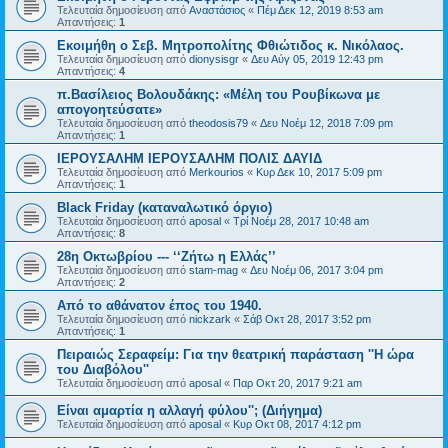
Τελευταία δημοσίευση από
Αναστάσιος
«
Πέμ Δεκ 12, 2019 8:53 am
Απαντήσεις:
1
Εκοιμήθη ο Σεβ. Μητροπολίτης Φθιώτιδος κ. Νικόλαος.
Τελευταία δημοσίευση από
dionysisgr
«
Δευ Αύγ 05, 2019 12:43 pm
Απαντήσεις:
4
π.Βασίλειος Βολουδάκης: «Μέλη του Ρουβίκωνα με
απογοητεύσατε»
Τελευταία δημοσίευση από
theodosis79
«
Δευ Νοέμ 12, 2018 7:09 pm
Απαντήσεις:
1
ΙΕΡΟΥΣΑΛΗΜ ΙΕΡΟΥΣΑΛΗΜ ΠΟΛΙΣ ΔΑΥΙΔ
Τελευταία δημοσίευση από
Merkourios
«
Κυρ Δεκ 10, 2017 5:09 pm
Απαντήσεις:
1
Black Friday (καταναλωτικό όργιο)
Τελευταία δημοσίευση από
aposal
«
Τρί Νοέμ 28, 2017 10:48 am
Απαντήσεις:
8
28η Οκτωβρίου --- ‘‘Ζήτω η Ελλάς’’
Τελευταία δημοσίευση από
stam-mag
«
Δευ Νοέμ 06, 2017 3:04 pm
Απαντήσεις:
2
Από το αθάνατον έπος του 1940.
Τελευταία δημοσίευση από
nickzark
«
Σάβ Οκτ 28, 2017 3:52 pm
Απαντήσεις:
1
Πειραιώς Σεραφείμ: Για την θεατρική παράσταση ''Η ώρα
του Διαβόλου''
Τελευταία δημοσίευση από
aposal
«
Παρ Οκτ 20, 2017 9:21 am
Είναι αμαρτία η αλλαγή φύλου''; (Διήγημα)
Τελευταία δημοσίευση από
aposal
«
Κυρ Οκτ 08, 2017 4:12 pm