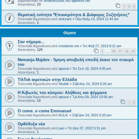
Δημοσιεύτηκε σε
Ανακοινώσεις του agiooros.net
Απαντήσεις:
23
1
2
3
Θεματική ενότητα *Επικαιρότητα & Διάφορες Συζητήσεις*
Τελευταία δημοσίευση από
nickzark
«
Πέμ Νοέμ 14, 2024 11:44 am
Απαντήσεις:
2
Θέματα
Σαν σήμερα...
Τελευταία δημοσίευση από
xristianos.net
«
Τετ Φεβ 27, 2013 8:21 am
Απαντήσεις:
129
1
10
11
12
13
…
Nemanja Majdov - 5μηνη αποβολή επειδή έκανε τον σταυρό
του
Τελευταία δημοσίευση από
aposal
«
Τετ Σεπ 18, 2024 4:35 pm
Απαντήσεις:
1
TikTok αιρετικών στην Ελλάδα
Τελευταία δημοσίευση από
Shubik
«
Σάβ Αύγ 24, 2024 6:26 am
Η Κιβωτός του κόσμου: Αλήθειες και ψέμματα
Τελευταία δημοσίευση από
aposal
«
Τρί Απρ 09, 2024 10:06 am
Απαντήσεις:
10
1
2
O come. o come Emmanuel
Τελευταία δημοσίευση από
Μ.Δ.Κ.
«
Σάβ Δεκ 24, 2022 5:20 pm
Ορθόδοξα νέα
Τελευταία δημοσίευση από
pan
«
Τετ Δεκ 07, 2022 5:31 pm
Απαντήσεις:
1