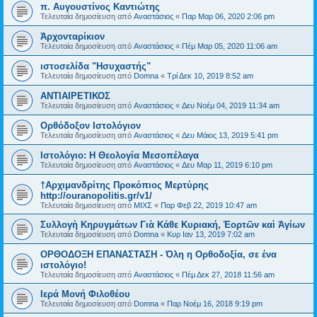
π. Αυγουστίνος Καντιώτης
Τελευταία δημοσίευση από
Αναστάσιος
«
Παρ Μαρ 06, 2020 2:06 pm
Ἀρχονταρίκιον
Τελευταία δημοσίευση από
Αναστάσιος
«
Πέμ Μαρ 05, 2020 11:06 am
ιστοσελίδα "Ησυχαστής"
Τελευταία δημοσίευση από
Domna
«
Τρί Δεκ 10, 2019 8:52 am
ΑΝΤΙΑΙΡΕΤΙΚΟΣ
Τελευταία δημοσίευση από
Αναστάσιος
«
Δευ Νοέμ 04, 2019 11:34 am
Ορθόδοξον Ιστολόγιον
Τελευταία δημοσίευση από
Αναστάσιος
«
Δευ Μάιος 13, 2019 5:41 pm
Ιστολόγιο: Η Θεολογία Μεσοπέλαγα
Τελευταία δημοσίευση από
Αναστάσιος
«
Δευ Μαρ 11, 2019 6:10 pm
†Αρχιμανδρίτης Προκόπιος Μερτύρης
http://ouranopolitis.gr/v1/
Τελευταία δημοσίευση από
ΜΙΧΣ
«
Παρ Φεβ 22, 2019 10:47 am
Συλλογὴ Κηρυγμάτων Γιὰ Κάθε Κυριακή, Ἑορτῶν καὶ Ἁγίων
Τελευταία δημοσίευση από
Domna
«
Κυρ Ιαν 13, 2019 7:02 am
ΟΡΘΟΔΟΞΗ ΕΠΑΝΑΣΤΑΣΗ - Όλη η Ορθοδοξία, σε ένα
ιστολόγιο!
Τελευταία δημοσίευση από
Αναστάσιος
«
Πέμ Δεκ 27, 2018 11:56 am
Ιερά Μονή Φιλοθέου
Τελευταία δημοσίευση από
Domna
«
Παρ Νοέμ 16, 2018 9:19 pm