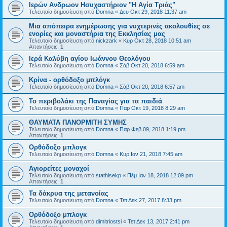
Ιερών Ανδρωον Ησυχαστήριον "Η Αγία Τριάς"
Τελευταία δημοσίευση από
Domna
«
Δευ Οκτ 29, 2018 11:37 am
Μια απόπειρα ενημέρωσης για νυχτερινές ακολουθίες σε
ενορίες και μοναστήρια της Εκκλησίας μας
Τελευταία δημοσίευση από
nickzark
«
Κυρ Οκτ 28, 2018 10:51 am
Απαντήσεις:
1
Ιερά Καλύβη αγίου Ιωάννου Θεολόγου
Τελευταία δημοσίευση από
Domna
«
Σάβ Οκτ 20, 2018 6:59 am
Κρίνα - ορθόδοξο μπλόγκ
Τελευταία δημοσίευση από
Domna
«
Σάβ Οκτ 20, 2018 6:57 am
Το περιβολάκι της Παναγίας για τα παιδιά
Τελευταία δημοσίευση από
Domna
«
Παρ Οκτ 19, 2018 8:29 am
ΘΑΥΜΑΤΑ ΠΑΝΟΡΜΙΤΗ ΣΥΜΗΣ
Τελευταία δημοσίευση από
Domna
«
Παρ Φεβ 09, 2018 1:19 pm
Απαντήσεις:
1
Ορθόδοξο μπλογκ
Τελευταία δημοσίευση από
Domna
«
Κυρ Ιαν 21, 2018 7:45 am
Αγιορείτες μοναχοί
Τελευταία δημοσίευση από
stathisekp
«
Πέμ Ιαν 18, 2018 12:09 pm
Απαντήσεις:
1
Τα δάκρυα της μετανοίας
Τελευταία δημοσίευση από
Domna
«
Τετ Δεκ 27, 2017 8:33 pm
Ορθόδοξο μπλογκ
Τελευταία δημοσίευση από
dimitriostsi
«
Τετ Δεκ 13, 2017 2:41 pm