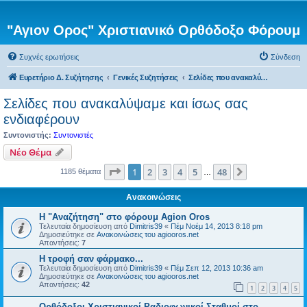
"Αγιον Ορος" Χριστιανικό Ορθόδοξο Φόρουμ
Συχνές ερωτήσεις
Σύνδεση
Ευρετήριο Δ. Συζήτησης
Γενικές Συζητήσεις
Σελίδες που ανακαλύψαμε και ίσως σας ενδιαφέρουν
Σελίδες που ανακαλύψαμε και ίσως σας
ενδιαφέρουν
Συντονιστής:
Συντονιστές
Νέο Θέμα
Σελίδα
1
από
48
1
2
3
4
5
48
Επόμενη
1185 θέματα
…
Ανακοινώσεις
Η "Αναζήτηση" στο φόρουμ Agion Oros
Τελευταία δημοσίευση από
Dimitris39
«
Πέμ Νοέμ 14, 2013 8:18 pm
Δημοσιεύτηκε σε
Ανακοινώσεις του agiooros.net
Απαντήσεις:
7
H τροφή σαν φάρμακο...
Τελευταία δημοσίευση από
Dimitris39
«
Πέμ Σεπ 12, 2013 10:36 am
Δημοσιεύτηκε σε
Ανακοινώσεις του agiooros.net
Απαντήσεις:
42
1
2
3
4
5
Ορθόδοξοι Χριστιανικοί Ραδιοφωνικοί Σταθμοί στο