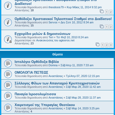
Διαδίκτυο!
Τελευταία δημοσίευση από
theodosis79
«
Κυρ Μάιος 11, 2014 9:32 pm
Απαντήσεις:
18
1
2
Ορθόδοξοι Χριστιανικοί Τηλεοπτικοί Σταθμοί στο Διαδίκτυο!
Τελευταία δημοσίευση από
Servos
«
Δευ Σεπ 10, 2012 8:34 am
Απαντήσεις:
15
1
2
Εγχειρίδιο μελών & δημοσιεύσεων
Τελευταία δημοσίευση από
Teri
«
Τετ Φεβ 10, 2010 8:24 am
Δημοσιεύτηκε σε
Ανακοινώσεις του agiooros.net
Απαντήσεις:
23
1
2
3
Θέματα
Ιστολόγιο Ορθόδοξα Βιβλία
Τελευταία δημοσίευση από
Domna
«
Σάβ Απρ 11, 2020 7:33 am
ΟΜΟΛΟΓΙΑ ΠΙΣΤΕΩΣ
Τελευταία δημοσίευση από
Αναστάσιος
«
Τρί Απρ 07, 2020 12:15 pm
Σύλλογος Φίλων των Απανταχού Κρυπτοχριστιανών
Τελευταία δημοσίευση από
Αναστάσιος
«
Σάβ Μαρ 28, 2020 11:42 am
Παναγία Ιεροσολυμίτισσα
Τελευταία δημοσίευση από
Αναστάσιος
«
Σάβ Μαρ 28, 2020 11:37 am
Χαιρετισμοί της Υπεραγίας Θεοτόκου
Τελευταία δημοσίευση από
Αναστάσιος
«
Σάβ Μαρ 14, 2020 3:25 pm
Απαντήσεις:
4