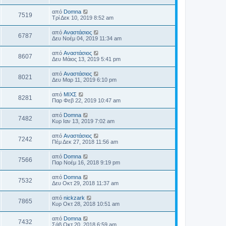
από
Domna
7519
Τρί Δεκ 10, 2019 8:52 am
από
Αναστάσιος
6787
Δευ Νοέμ 04, 2019 11:34 am
από
Αναστάσιος
8607
Δευ Μάιος 13, 2019 5:41 pm
από
Αναστάσιος
8021
Δευ Μαρ 11, 2019 6:10 pm
από
ΜΙΧΣ
8281
Παρ Φεβ 22, 2019 10:47 am
από
Domna
7482
Κυρ Ιαν 13, 2019 7:02 am
από
Αναστάσιος
7242
Πέμ Δεκ 27, 2018 11:56 am
από
Domna
7566
Παρ Νοέμ 16, 2018 9:19 pm
από
Domna
7532
Δευ Οκτ 29, 2018 11:37 am
από
nickzark
7865
Κυρ Οκτ 28, 2018 10:51 am
από
Domna
7432
Σάβ Οκτ 20, 2018 6:59 am