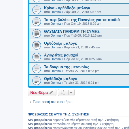
από
Domna
»
Σάβ Οκτ 20, 2018 6:59 am
Κρίνα - ορθόδοξο μπλόγκ
από
Domna
»
Σάβ Οκτ 20, 2018 6:57 am
Το περιβολάκι της Παναγίας για τα παιδιά
από
Domna
»
Παρ Οκτ 19, 2018 8:29 am
ΘΑΥΜΑΤΑ ΠΑΝΟΡΜΙΤΗ ΣΥΜΗΣ
από
Domna
»
Παρ Φεβ 09, 2018 1:16 pm
Ορθόδοξο μπλογκ
από
Domna
»
Κυρ Ιαν 21, 2018 7:45 am
Αγιορείτες μοναχοί
από
Domna
»
Πέμ Ιαν 18, 2018 10:59 am
Τα δάκρυα της μετανοίας
από
Domna
»
Τετ Δεκ 27, 2017 8:33 pm
Ορθόδοξο μπλογκ
από
Domna
»
Τετ Δεκ 31, 2014 6:21 pm
Νέο Θέμα
Επιστροφή στο ευρετήριο
ΠΡΟΣΒΆΣΕΙΣ ΣΕ ΑΥΤΉ ΤΗ Δ. ΣΥΖΉΤΗΣΗ
Δεν μπορείτε
να δημοσιεύετε νέα θέματα σε αυτή τη Δ. Συζήτηση
Δεν μπορείτε
να απαντάτε σε θέματα σε αυτή τη Δ. Συζήτηση
Δεν μπορείτε
να επεξεργάζεστε τις δημοσιεύσεις σας σε αυτή τη Δ. Συζ