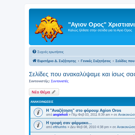
"Αγιον Ορος" Χριστια
Καλώς ήλθατε στην σελίδα για το Αγιο Ορος
Συχνές ερωτήσεις
Ευρετήριο Δ. Συζήτησης
Γενικές Συζητήσεις
Σελίδες που
Σελίδες που ανακαλύψαμε και ίσως σα
Συντονιστής:
Συντονιστές
Νέο Θέμα
ΑΝΑΚΟΙΝΏΣΕΙΣ
Η "Αναζήτηση" στο φόρουμ Agion Oros
από
angieholi
»
Πέμ Φεβ 03, 2011 8:39 am
» σε
Ανακοινώσε
H τροφή σαν φάρμακο...
από
efthumhs
»
Δευ Φεβ 08, 2010 4:38 pm
» σε
Ανακοινώσει