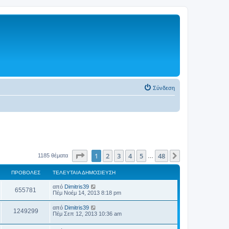
Σύνδεση
Σελίδα
1
από
48
1
2
3
4
5
48
Επόμενη
1185 θέματα
…
ΠΡΟΒΟΛΈΣ
ΤΕΛΕΥΤΑΊΑ ΔΗΜΟΣΊΕΥΣΗ
από
Dimitris39
655781
Πέμ Νοέμ 14, 2013 8:18 pm
από
Dimitris39
1249299
Πέμ Σεπ 12, 2013 10:36 am