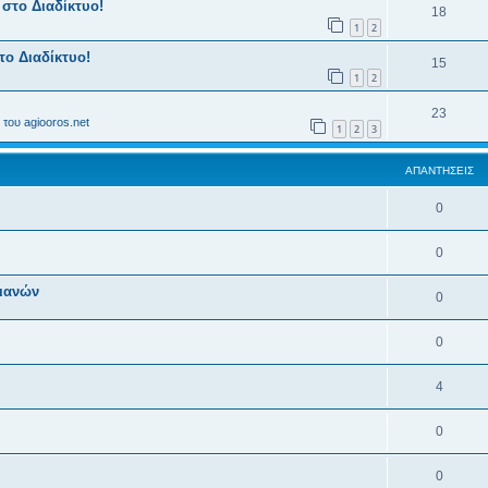
 στο Διαδίκτυο!
18
1
2
το Διαδίκτυο!
15
1
2
23
του agiooros.net
1
2
3
ΑΠΑΝΤΉΣΕΙΣ
0
0
ιανών
0
0
4
0
0