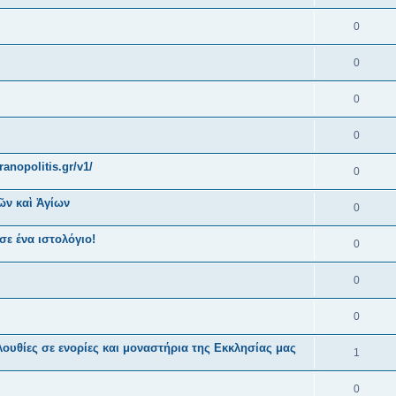
0
0
0
0
anopolitis.gr/v1/
0
ῶν καὶ Ἁγίων
0
ε ένα ιστολόγιο!
0
0
0
ουθίες σε ενορίες και μοναστήρια της Εκκλησίας μας
1
0