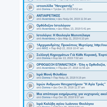
ιστοσελίδα "Ησυχαστής"
από
Domna
»
Τρί Δεκ 10, 2019 8:52 am
ΑΝΤΙΑΙΡΕΤΙΚΟΣ
από
Αναστάσιος
»
Δευ Νοέμ 04, 2019 11:34 am
Ορθόδοξον Ιστολόγιον
από
Αναστάσιος
»
Δευ Μάιος 13, 2019 5:41 pm
Ιστολόγιο: Η Θεολογία Μεσοπέλαγα
από
Αναστάσιος
»
Δευ Μαρ 11, 2019 6:10 pm
†Αρχιμανδρίτης Προκόπιος Μερτύρης http://our
από
ΜΙΧΣ
»
Παρ Φεβ 22, 2019 10:47 am
Συλλογὴ Κηρυγμάτων Γιὰ Κάθε Κυριακή, Ἑορτ
από
Domna
»
Κυρ Ιαν 13, 2019 7:02 am
ΟΡΘΟΔΟΞΗ ΕΠΑΝΑΣΤΑΣΗ - Όλη η Ορθοδοξία, σ
από
Αναστάσιος
»
Πέμ Δεκ 27, 2018 11:56 am
Ιερά Μονή Φιλοθέου
από
Domna
»
Παρ Νοέμ 16, 2018 9:19 pm
Ιερών Ανδρωον Ησυχαστήριον "Η Αγία Τριάς"
από
Domna
»
Δευ Οκτ 29, 2018 11:37 am
Μια απόπειρα ενημέρωσης για νυχτερινές ακολ
από
Domna
»
Κυρ Οκτ 28, 2018 9:57 am
Ιερά Καλύβη αγίου Ιωάννου Θεολόγου