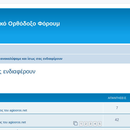
νικό Ορθόδοξο Φόρουμ
 ανακαλύψαμε και ίσως σας ενδιαφέρουν
ς ενδιαφέρουν
ΑΠΑΝΤΉΣΕΙΣ
7
ις του agiooros.net
42
ς του agiooros.net
1
2
3
4
5