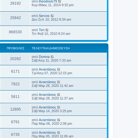
από
theodosis79
28192
Κυρ Μάιος 11, 2014 9:32 pm
από
Servos
25842
Δευ Σεπ 10, 2012 8:34 am
από
Teri
866530
Τετ Φεβ 10, 2010 8:24 am
ΠΡΟΒΟΛΈΣ
ΤΕΛΕΥΤΑΊΑ ΔΗΜΟΣΊΕΥΣΗ
από
Domna
20282
Σάβ Απρ 11, 2020 7:33 am
από
Αναστάσιος
6171
Τρί Απρ 07, 2020 12:15 pm
από
Αναστάσιος
7922
Σάβ Μαρ 28, 2020 11:42 am
από
Αναστάσιος
5811
Σάβ Μαρ 28, 2020 11:37 am
από
Αναστάσιος
12895
Σάβ Μαρ 14, 2020 3:25 pm
από
Αναστάσιος
6791
Παρ Μαρ 06, 2020 2:06 pm
από
Αναστάσιος
6735
Πέμ Μαρ 05, 2020 11:06 am