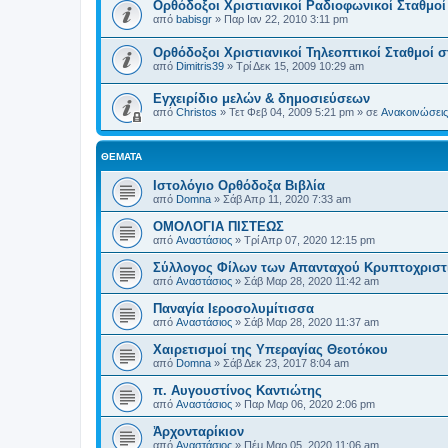
Ορθόδοξοι Χριστιανικοί Ραδιοφωνικοί Σταθμοί
από
babisgr
»
Παρ Ιαν 22, 2010 3:11 pm
Ορθόδοξοι Χριστιανικοί Τηλεοπτικοί Σταθμοί σ
από
Dimitris39
»
Τρί Δεκ 15, 2009 10:29 am
Εγχειρίδιο μελών & δημοσιεύσεων
από
Christos
»
Τετ Φεβ 04, 2009 5:21 pm
» σε
Ανακοινώσεις 
ΘΈΜΑΤΑ
Ιστολόγιο Ορθόδοξα Βιβλία
από
Domna
»
Σάβ Απρ 11, 2020 7:33 am
ΟΜΟΛΟΓΙΑ ΠΙΣΤΕΩΣ
από
Αναστάσιος
»
Τρί Απρ 07, 2020 12:15 pm
Σύλλογος Φίλων των Απανταχού Κρυπτοχριστ
από
Αναστάσιος
»
Σάβ Μαρ 28, 2020 11:42 am
Παναγία Ιεροσολυμίτισσα
από
Αναστάσιος
»
Σάβ Μαρ 28, 2020 11:37 am
Χαιρετισμοί της Υπεραγίας Θεοτόκου
από
Domna
»
Σάβ Δεκ 23, 2017 8:04 am
π. Αυγουστίνος Καντιώτης
από
Αναστάσιος
»
Παρ Μαρ 06, 2020 2:06 pm
Ἀρχονταρίκιον
από
Αναστάσιος
»
Πέμ Μαρ 05, 2020 11:06 am