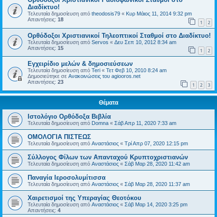
Διαδίκτυο!
Τελευταία δημοσίευση από
theodosis79
«
Κυρ Μάιος 11, 2014 9:32 pm
Απαντήσεις:
18
1
2
Ορθόδοξοι Χριστιανικοί Τηλεοπτικοί Σταθμοί στο Διαδίκτυο!
Τελευταία δημοσίευση από
Servos
«
Δευ Σεπ 10, 2012 8:34 am
Απαντήσεις:
15
1
2
Εγχειρίδιο μελών & δημοσιεύσεων
Τελευταία δημοσίευση από
Teri
«
Τετ Φεβ 10, 2010 8:24 am
Δημοσιεύτηκε σε
Ανακοινώσεις του agiooros.net
Απαντήσεις:
23
1
2
3
Θέματα
Ιστολόγιο Ορθόδοξα Βιβλία
Τελευταία δημοσίευση από
Domna
«
Σάβ Απρ 11, 2020 7:33 am
ΟΜΟΛΟΓΙΑ ΠΙΣΤΕΩΣ
Τελευταία δημοσίευση από
Αναστάσιος
«
Τρί Απρ 07, 2020 12:15 pm
Σύλλογος Φίλων των Απανταχού Κρυπτοχριστιανών
Τελευταία δημοσίευση από
Αναστάσιος
«
Σάβ Μαρ 28, 2020 11:42 am
Παναγία Ιεροσολυμίτισσα
Τελευταία δημοσίευση από
Αναστάσιος
«
Σάβ Μαρ 28, 2020 11:37 am
Χαιρετισμοί της Υπεραγίας Θεοτόκου
Τελευταία δημοσίευση από
Αναστάσιος
«
Σάβ Μαρ 14, 2020 3:25 pm
Απαντήσεις:
4