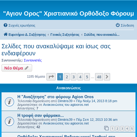
"Αγιον Ορος" Χριστιανικό Ορθόδοξο Φόρουμ
Συχνές ερωτήσεις
Σύνδεση
Ευρετήριο Δ. Συζήτησης
Γενικές Συζητήσεις
Σελίδες που ανακαλύψαμε και ίσως σας ενδιαφέρουν
Σελίδες που ανακαλύψαμε και ίσως σας
ενδιαφέρουν
Συντονιστής:
Συντονιστές
Νέο Θέμα
Σελίδα
1
από
48
1
2
3
4
5
48
Επόμενη
1185 θέματα
…
Ανακοινώσεις
Η "Αναζήτηση" στο φόρουμ Agion Oros
Τελευταία δημοσίευση από
Dimitris39
«
Πέμ Νοέμ 14, 2013 8:18 pm
Δημοσιεύτηκε σε
Ανακοινώσεις του agiooros.net
Απαντήσεις:
7
H τροφή σαν φάρμακο...
Τελευταία δημοσίευση από
Dimitris39
«
Πέμ Σεπ 12, 2013 10:36 am
Δημοσιεύτηκε σε
Ανακοινώσεις του agiooros.net
Απαντήσεις:
42
1
2
3
4
5
Ορθόδοξοι Χριστιανικοί Ραδιοφωνικοί Σταθμοί στο