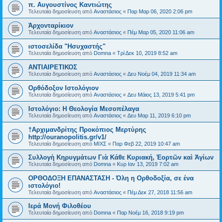
π. Αυγουστίνος Καντιώτης
Τελευταία δημοσίευση από
Αναστάσιος
«
Παρ Μαρ 06, 2020 2:06 pm
Ἀρχονταρίκιον
Τελευταία δημοσίευση από
Αναστάσιος
«
Πέμ Μαρ 05, 2020 11:06 am
ιστοσελίδα "Ησυχαστής"
Τελευταία δημοσίευση από
Domna
«
Τρί Δεκ 10, 2019 8:52 am
ΑΝΤΙΑΙΡΕΤΙΚΟΣ
Τελευταία δημοσίευση από
Αναστάσιος
«
Δευ Νοέμ 04, 2019 11:34 am
Ορθόδοξον Ιστολόγιον
Τελευταία δημοσίευση από
Αναστάσιος
«
Δευ Μάιος 13, 2019 5:41 pm
Ιστολόγιο: Η Θεολογία Μεσοπέλαγα
Τελευταία δημοσίευση από
Αναστάσιος
«
Δευ Μαρ 11, 2019 6:10 pm
†Αρχιμανδρίτης Προκόπιος Μερτύρης
http://ouranopolitis.gr/v1/
Τελευταία δημοσίευση από
ΜΙΧΣ
«
Παρ Φεβ 22, 2019 10:47 am
Συλλογὴ Κηρυγμάτων Γιὰ Κάθε Κυριακή, Ἑορτῶν καὶ Ἁγίων
Τελευταία δημοσίευση από
Domna
«
Κυρ Ιαν 13, 2019 7:02 am
ΟΡΘΟΔΟΞΗ ΕΠΑΝΑΣΤΑΣΗ - Όλη η Ορθοδοξία, σε ένα
ιστολόγιο!
Τελευταία δημοσίευση από
Αναστάσιος
«
Πέμ Δεκ 27, 2018 11:56 am
Ιερά Μονή Φιλοθέου
Τελευταία δημοσίευση από
Domna
«
Παρ Νοέμ 16, 2018 9:19 pm