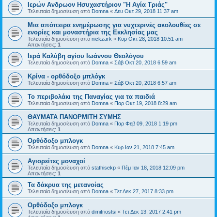
Ιερών Ανδρωον Ησυχαστήριον "Η Αγία Τριάς"
Τελευταία δημοσίευση από
Domna
«
Δευ Οκτ 29, 2018 11:37 am
Μια απόπειρα ενημέρωσης για νυχτερινές ακολουθίες σε
ενορίες και μοναστήρια της Εκκλησίας μας
Τελευταία δημοσίευση από
nickzark
«
Κυρ Οκτ 28, 2018 10:51 am
Απαντήσεις:
1
Ιερά Καλύβη αγίου Ιωάννου Θεολόγου
Τελευταία δημοσίευση από
Domna
«
Σάβ Οκτ 20, 2018 6:59 am
Κρίνα - ορθόδοξο μπλόγκ
Τελευταία δημοσίευση από
Domna
«
Σάβ Οκτ 20, 2018 6:57 am
Το περιβολάκι της Παναγίας για τα παιδιά
Τελευταία δημοσίευση από
Domna
«
Παρ Οκτ 19, 2018 8:29 am
ΘΑΥΜΑΤΑ ΠΑΝΟΡΜΙΤΗ ΣΥΜΗΣ
Τελευταία δημοσίευση από
Domna
«
Παρ Φεβ 09, 2018 1:19 pm
Απαντήσεις:
1
Ορθόδοξο μπλογκ
Τελευταία δημοσίευση από
Domna
«
Κυρ Ιαν 21, 2018 7:45 am
Αγιορείτες μοναχοί
Τελευταία δημοσίευση από
stathisekp
«
Πέμ Ιαν 18, 2018 12:09 pm
Απαντήσεις:
1
Τα δάκρυα της μετανοίας
Τελευταία δημοσίευση από
Domna
«
Τετ Δεκ 27, 2017 8:33 pm
Ορθόδοξο μπλογκ
Τελευταία δημοσίευση από
dimitriostsi
«
Τετ Δεκ 13, 2017 2:41 pm