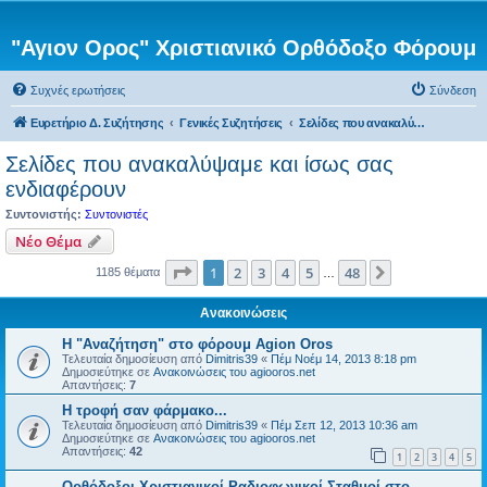
"Αγιον Ορος" Χριστιανικό Ορθόδοξο Φόρουμ
Συχνές ερωτήσεις
Σύνδεση
Ευρετήριο Δ. Συζήτησης
Γενικές Συζητήσεις
Σελίδες που ανακαλύψαμε και ίσως σας ενδιαφέρουν
Σελίδες που ανακαλύψαμε και ίσως σας
ενδιαφέρουν
Συντονιστής:
Συντονιστές
Νέο Θέμα
Σελίδα
1
από
48
1
2
3
4
5
48
Επόμενη
1185 θέματα
…
Ανακοινώσεις
Η "Αναζήτηση" στο φόρουμ Agion Oros
Τελευταία δημοσίευση από
Dimitris39
«
Πέμ Νοέμ 14, 2013 8:18 pm
Δημοσιεύτηκε σε
Ανακοινώσεις του agiooros.net
Απαντήσεις:
7
H τροφή σαν φάρμακο...
Τελευταία δημοσίευση από
Dimitris39
«
Πέμ Σεπ 12, 2013 10:36 am
Δημοσιεύτηκε σε
Ανακοινώσεις του agiooros.net
Απαντήσεις:
42
1
2
3
4
5
Ορθόδοξοι Χριστιανικοί Ραδιοφωνικοί Σταθμοί στο