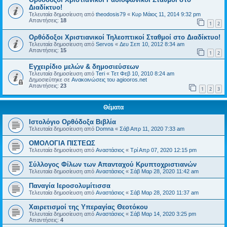
Διαδίκτυο!
Τελευταία δημοσίευση από
theodosis79
«
Κυρ Μάιος 11, 2014 9:32 pm
Απαντήσεις:
18
1
2
Ορθόδοξοι Χριστιανικοί Τηλεοπτικοί Σταθμοί στο Διαδίκτυο!
Τελευταία δημοσίευση από
Servos
«
Δευ Σεπ 10, 2012 8:34 am
Απαντήσεις:
15
1
2
Εγχειρίδιο μελών & δημοσιεύσεων
Τελευταία δημοσίευση από
Teri
«
Τετ Φεβ 10, 2010 8:24 am
Δημοσιεύτηκε σε
Ανακοινώσεις του agiooros.net
Απαντήσεις:
23
1
2
3
Θέματα
Ιστολόγιο Ορθόδοξα Βιβλία
Τελευταία δημοσίευση από
Domna
«
Σάβ Απρ 11, 2020 7:33 am
ΟΜΟΛΟΓΙΑ ΠΙΣΤΕΩΣ
Τελευταία δημοσίευση από
Αναστάσιος
«
Τρί Απρ 07, 2020 12:15 pm
Σύλλογος Φίλων των Απανταχού Κρυπτοχριστιανών
Τελευταία δημοσίευση από
Αναστάσιος
«
Σάβ Μαρ 28, 2020 11:42 am
Παναγία Ιεροσολυμίτισσα
Τελευταία δημοσίευση από
Αναστάσιος
«
Σάβ Μαρ 28, 2020 11:37 am
Χαιρετισμοί της Υπεραγίας Θεοτόκου
Τελευταία δημοσίευση από
Αναστάσιος
«
Σάβ Μαρ 14, 2020 3:25 pm
Απαντήσεις:
4