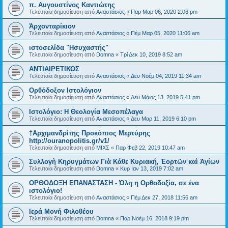
π. Αυγουστίνος Καντιώτης
Τελευταία δημοσίευση από
Αναστάσιος
«
Παρ Μαρ 06, 2020 2:06 pm
Ἀρχονταρίκιον
Τελευταία δημοσίευση από
Αναστάσιος
«
Πέμ Μαρ 05, 2020 11:06 am
ιστοσελίδα "Ησυχαστής"
Τελευταία δημοσίευση από
Domna
«
Τρί Δεκ 10, 2019 8:52 am
ΑΝΤΙΑΙΡΕΤΙΚΟΣ
Τελευταία δημοσίευση από
Αναστάσιος
«
Δευ Νοέμ 04, 2019 11:34 am
Ορθόδοξον Ιστολόγιον
Τελευταία δημοσίευση από
Αναστάσιος
«
Δευ Μάιος 13, 2019 5:41 pm
Ιστολόγιο: Η Θεολογία Μεσοπέλαγα
Τελευταία δημοσίευση από
Αναστάσιος
«
Δευ Μαρ 11, 2019 6:10 pm
†Αρχιμανδρίτης Προκόπιος Μερτύρης
http://ouranopolitis.gr/v1/
Τελευταία δημοσίευση από
ΜΙΧΣ
«
Παρ Φεβ 22, 2019 10:47 am
Συλλογὴ Κηρυγμάτων Γιὰ Κάθε Κυριακή, Ἑορτῶν καὶ Ἁγίων
Τελευταία δημοσίευση από
Domna
«
Κυρ Ιαν 13, 2019 7:02 am
ΟΡΘΟΔΟΞΗ ΕΠΑΝΑΣΤΑΣΗ - Όλη η Ορθοδοξία, σε ένα
ιστολόγιο!
Τελευταία δημοσίευση από
Αναστάσιος
«
Πέμ Δεκ 27, 2018 11:56 am
Ιερά Μονή Φιλοθέου
Τελευταία δημοσίευση από
Domna
«
Παρ Νοέμ 16, 2018 9:19 pm