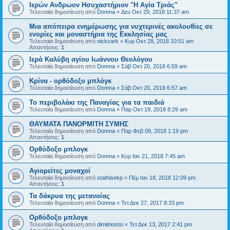
Ιερών Ανδρωον Ησυχαστήριον "Η Αγία Τριάς"
Τελευταία δημοσίευση από
Domna
«
Δευ Οκτ 29, 2018 11:37 am
Μια απόπειρα ενημέρωσης για νυχτερινές ακολουθίες σε
ενορίες και μοναστήρια της Εκκλησίας μας
Τελευταία δημοσίευση από
nickzark
«
Κυρ Οκτ 28, 2018 10:51 am
Απαντήσεις:
1
Ιερά Καλύβη αγίου Ιωάννου Θεολόγου
Τελευταία δημοσίευση από
Domna
«
Σάβ Οκτ 20, 2018 6:59 am
Κρίνα - ορθόδοξο μπλόγκ
Τελευταία δημοσίευση από
Domna
«
Σάβ Οκτ 20, 2018 6:57 am
Το περιβολάκι της Παναγίας για τα παιδιά
Τελευταία δημοσίευση από
Domna
«
Παρ Οκτ 19, 2018 8:29 am
ΘΑΥΜΑΤΑ ΠΑΝΟΡΜΙΤΗ ΣΥΜΗΣ
Τελευταία δημοσίευση από
Domna
«
Παρ Φεβ 09, 2018 1:19 pm
Απαντήσεις:
1
Ορθόδοξο μπλογκ
Τελευταία δημοσίευση από
Domna
«
Κυρ Ιαν 21, 2018 7:45 am
Αγιορείτες μοναχοί
Τελευταία δημοσίευση από
stathisekp
«
Πέμ Ιαν 18, 2018 12:09 pm
Απαντήσεις:
1
Τα δάκρυα της μετανοίας
Τελευταία δημοσίευση από
Domna
«
Τετ Δεκ 27, 2017 8:33 pm
Ορθόδοξο μπλογκ
Τελευταία δημοσίευση από
dimitriostsi
«
Τετ Δεκ 13, 2017 2:41 pm