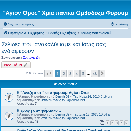
"Αγιον Ορος" Χριστιανικό Ορθόδοξο Φόρουμ
Συχνές ερωτήσεις
Σύνδεση
Ευρετήριο Δ. Συζήτησης
Γενικές Συζητήσεις
Σελίδες που ανακαλύψαμε και ίσως σας ενδιαφέρουν
Σελίδες που ανακαλύψαμε και ίσως σας
ενδιαφέρουν
Συντονιστής:
Συντονιστές
Νέο Θέμα
Σελίδα
1
από
48
1
2
3
4
5
48
Επόμενη
1185 θέματα
…
Ανακοινώσεις
Η "Αναζήτηση" στο φόρουμ Agion Oros
Τελευταία δημοσίευση από
Dimitris39
«
Πέμ Νοέμ 14, 2013 8:18 pm
Δημοσιεύτηκε σε
Ανακοινώσεις του agiooros.net
Απαντήσεις:
7
H τροφή σαν φάρμακο...
Τελευταία δημοσίευση από
Dimitris39
«
Πέμ Σεπ 12, 2013 10:36 am
Δημοσιεύτηκε σε
Ανακοινώσεις του agiooros.net
Απαντήσεις:
42
1
2
3
4
5
Ορθόδοξοι Χριστιανικοί Ραδιοφωνικοί Σταθμοί στο