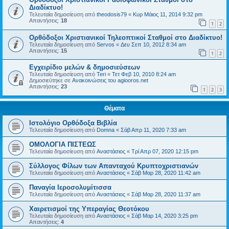
Διαδίκτυο!
Τελευταία δημοσίευση από
theodosis79
«
Κυρ Μάιος 11, 2014 9:32 pm
Απαντήσεις:
18
1
2
Ορθόδοξοι Χριστιανικοί Τηλεοπτικοί Σταθμοί στο Διαδίκτυο!
Τελευταία δημοσίευση από
Servos
«
Δευ Σεπ 10, 2012 8:34 am
Απαντήσεις:
15
1
2
Εγχειρίδιο μελών & δημοσιεύσεων
Τελευταία δημοσίευση από
Teri
«
Τετ Φεβ 10, 2010 8:24 am
Δημοσιεύτηκε σε
Ανακοινώσεις του agiooros.net
Απαντήσεις:
23
1
2
3
Θέματα
Ιστολόγιο Ορθόδοξα Βιβλία
Τελευταία δημοσίευση από
Domna
«
Σάβ Απρ 11, 2020 7:33 am
ΟΜΟΛΟΓΙΑ ΠΙΣΤΕΩΣ
Τελευταία δημοσίευση από
Αναστάσιος
«
Τρί Απρ 07, 2020 12:15 pm
Σύλλογος Φίλων των Απανταχού Κρυπτοχριστιανών
Τελευταία δημοσίευση από
Αναστάσιος
«
Σάβ Μαρ 28, 2020 11:42 am
Παναγία Ιεροσολυμίτισσα
Τελευταία δημοσίευση από
Αναστάσιος
«
Σάβ Μαρ 28, 2020 11:37 am
Χαιρετισμοί της Υπεραγίας Θεοτόκου
Τελευταία δημοσίευση από
Αναστάσιος
«
Σάβ Μαρ 14, 2020 3:25 pm
Απαντήσεις:
4