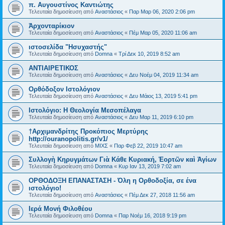
π. Αυγουστίνος Καντιώτης
Τελευταία δημοσίευση από
Αναστάσιος
«
Παρ Μαρ 06, 2020 2:06 pm
Ἀρχονταρίκιον
Τελευταία δημοσίευση από
Αναστάσιος
«
Πέμ Μαρ 05, 2020 11:06 am
ιστοσελίδα "Ησυχαστής"
Τελευταία δημοσίευση από
Domna
«
Τρί Δεκ 10, 2019 8:52 am
ΑΝΤΙΑΙΡΕΤΙΚΟΣ
Τελευταία δημοσίευση από
Αναστάσιος
«
Δευ Νοέμ 04, 2019 11:34 am
Ορθόδοξον Ιστολόγιον
Τελευταία δημοσίευση από
Αναστάσιος
«
Δευ Μάιος 13, 2019 5:41 pm
Ιστολόγιο: Η Θεολογία Μεσοπέλαγα
Τελευταία δημοσίευση από
Αναστάσιος
«
Δευ Μαρ 11, 2019 6:10 pm
†Αρχιμανδρίτης Προκόπιος Μερτύρης
http://ouranopolitis.gr/v1/
Τελευταία δημοσίευση από
ΜΙΧΣ
«
Παρ Φεβ 22, 2019 10:47 am
Συλλογὴ Κηρυγμάτων Γιὰ Κάθε Κυριακή, Ἑορτῶν καὶ Ἁγίων
Τελευταία δημοσίευση από
Domna
«
Κυρ Ιαν 13, 2019 7:02 am
ΟΡΘΟΔΟΞΗ ΕΠΑΝΑΣΤΑΣΗ - Όλη η Ορθοδοξία, σε ένα
ιστολόγιο!
Τελευταία δημοσίευση από
Αναστάσιος
«
Πέμ Δεκ 27, 2018 11:56 am
Ιερά Μονή Φιλοθέου
Τελευταία δημοσίευση από
Domna
«
Παρ Νοέμ 16, 2018 9:19 pm