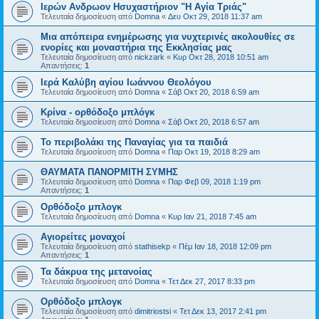
Ιερών Ανδρωον Ησυχαστήριον "Η Αγία Τριάς"
Τελευταία δημοσίευση από
Domna
«
Δευ Οκτ 29, 2018 11:37 am
Μια απόπειρα ενημέρωσης για νυχτερινές ακολουθίες σε
ενορίες και μοναστήρια της Εκκλησίας μας
Τελευταία δημοσίευση από
nickzark
«
Κυρ Οκτ 28, 2018 10:51 am
Απαντήσεις:
1
Ιερά Καλύβη αγίου Ιωάννου Θεολόγου
Τελευταία δημοσίευση από
Domna
«
Σάβ Οκτ 20, 2018 6:59 am
Κρίνα - ορθόδοξο μπλόγκ
Τελευταία δημοσίευση από
Domna
«
Σάβ Οκτ 20, 2018 6:57 am
Το περιβολάκι της Παναγίας για τα παιδιά
Τελευταία δημοσίευση από
Domna
«
Παρ Οκτ 19, 2018 8:29 am
ΘΑΥΜΑΤΑ ΠΑΝΟΡΜΙΤΗ ΣΥΜΗΣ
Τελευταία δημοσίευση από
Domna
«
Παρ Φεβ 09, 2018 1:19 pm
Απαντήσεις:
1
Ορθόδοξο μπλογκ
Τελευταία δημοσίευση από
Domna
«
Κυρ Ιαν 21, 2018 7:45 am
Αγιορείτες μοναχοί
Τελευταία δημοσίευση από
stathisekp
«
Πέμ Ιαν 18, 2018 12:09 pm
Απαντήσεις:
1
Τα δάκρυα της μετανοίας
Τελευταία δημοσίευση από
Domna
«
Τετ Δεκ 27, 2017 8:33 pm
Ορθόδοξο μπλογκ
Τελευταία δημοσίευση από
dimitriostsi
«
Τετ Δεκ 13, 2017 2:41 pm