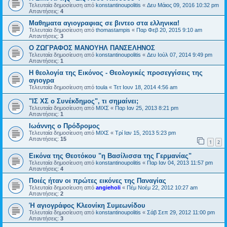
Τελευταία δημοσίευση από
konstantinoupolitis
«
Δευ Μάιος 09, 2016 10:32 pm
Απαντήσεις:
4
Μαθηματα αγιογραφιας σε βιντεο στα ελληνικα!
Τελευταία δημοσίευση από
thomastampis
«
Παρ Φεβ 20, 2015 9:10 am
Απαντήσεις:
3
Ο ΖΩΓΡΑΦΟΣ ΜΑΝΟΥΗΛ ΠΑΝΣΕΛΗΝΟΣ
Τελευταία δημοσίευση από
konstantinoupolitis
«
Δευ Ιούλ 07, 2014 9:49 pm
Απαντήσεις:
1
Η θεολογία της Εικόνος - Θεολογικές προσεγγίσεις της
αγιογρα
Τελευταία δημοσίευση από
toula
«
Τετ Ιουν 18, 2014 4:56 am
"ΙΣ ΧΣ ο Συνέκδημος", τι σημαίνει;
Τελευταία δημοσίευση από
ΜΙΧΣ
«
Παρ Ιαν 25, 2013 8:21 pm
Απαντήσεις:
1
Ιωάννης ο Πρόδρομος
Τελευταία δημοσίευση από
ΜΙΧΣ
«
Τρί Ιαν 15, 2013 5:23 pm
Απαντήσεις:
15
1
2
Εικόνα της Θεοτόκου "η Βασίλισσα της Γερμανίας"
Τελευταία δημοσίευση από
konstantinoupolitis
«
Παρ Ιαν 04, 2013 11:57 pm
Απαντήσεις:
4
Ποιές ήταν οι πρώτες εικόνες της Παναγίας
Τελευταία δημοσίευση από
angieholi
«
Πέμ Νοέμ 22, 2012 10:27 am
Απαντήσεις:
2
Ή αγιογράφος Κλεονίκη Συμεωνίδου
Τελευταία δημοσίευση από
konstantinoupolitis
«
Σάβ Σεπ 29, 2012 11:00 pm
Απαντήσεις:
3