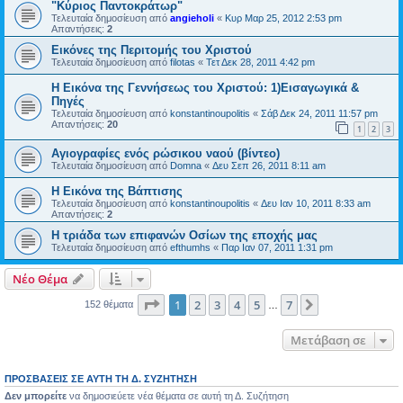
"Κύριος Παντοκράτωρ"
Τελευταία δημοσίευση από
angieholi
«
Κυρ Μαρ 25, 2012 2:53 pm
Απαντήσεις:
2
Εικόνες της Περιτομής του Χριστού
Τελευταία δημοσίευση από
filotas
«
Τετ Δεκ 28, 2011 4:42 pm
Η Εικόνα της Γεννήσεως του Χριστού: 1)Εισαγωγικά &
Πηγές
Τελευταία δημοσίευση από
konstantinoupolitis
«
Σάβ Δεκ 24, 2011 11:57 pm
Απαντήσεις:
20
1
2
3
Αγιογραφίες ενός ρώσικου ναού (βίντεο)
Τελευταία δημοσίευση από
Domna
«
Δευ Σεπ 26, 2011 8:11 am
Η Εικόνα της Βάπτισης
Τελευταία δημοσίευση από
konstantinoupolitis
«
Δευ Ιαν 10, 2011 8:33 am
Απαντήσεις:
2
Η τριάδα των επιφανών Οσίων της εποχής μας
Τελευταία δημοσίευση από
efthumhs
«
Παρ Ιαν 07, 2011 1:31 pm
Νέο Θέμα
Σελίδα
1
από
7
1
2
3
4
5
7
Επόμενη
152 θέματα
…
Μετάβαση σε
ΠΡΟΣΒΆΣΕΙΣ ΣΕ ΑΥΤΉ ΤΗ Δ. ΣΥΖΉΤΗΣΗ
Δεν μπορείτε
να δημοσιεύετε νέα θέματα σε αυτή τη Δ. Συζήτηση