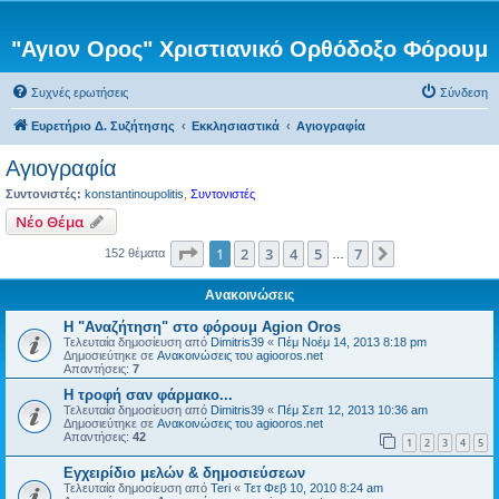
"Αγιον Ορος" Χριστιανικό Ορθόδοξο Φόρουμ
Συχνές ερωτήσεις
Σύνδεση
Ευρετήριο Δ. Συζήτησης
Εκκλησιαστικά
Αγιογραφία
Αγιογραφία
Συντονιστές:
konstantinoupolitis
,
Συντονιστές
Νέο Θέμα
Σελίδα
1
από
7
1
2
3
4
5
7
Επόμενη
152 θέματα
…
Ανακοινώσεις
Η "Αναζήτηση" στο φόρουμ Agion Oros
Τελευταία δημοσίευση από
Dimitris39
«
Πέμ Νοέμ 14, 2013 8:18 pm
Δημοσιεύτηκε σε
Ανακοινώσεις του agiooros.net
Απαντήσεις:
7
H τροφή σαν φάρμακο...
Τελευταία δημοσίευση από
Dimitris39
«
Πέμ Σεπ 12, 2013 10:36 am
Δημοσιεύτηκε σε
Ανακοινώσεις του agiooros.net
Απαντήσεις:
42
1
2
3
4
5
Εγχειρίδιο μελών & δημοσιεύσεων
Τελευταία δημοσίευση από
Teri
«
Τετ Φεβ 10, 2010 8:24 am