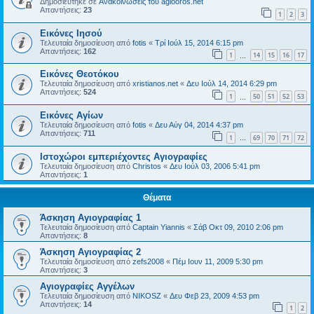
Δημοσιεύτηκε σε
Ανακοινώσεις του agiooros.net
Απαντήσεις:
23
1
2
3
Εικόνες Ιησού
Τελευταία δημοσίευση από
fotis
«
Τρί Ιούλ 15, 2014 6:15 pm
Απαντήσεις:
162
1
14
15
16
17
…
Εικόνες Θεοτόκου
Τελευταία δημοσίευση από
xristianos.net
«
Δευ Ιούλ 14, 2014 6:29 pm
Απαντήσεις:
524
1
50
51
52
53
…
Εικόνες Αγίων
Τελευταία δημοσίευση από
fotis
«
Δευ Αύγ 04, 2014 4:37 pm
Απαντήσεις:
711
1
69
70
71
72
…
Ιστοχώροι εμπεριέχοντες Αγιογραφίες
Τελευταία δημοσίευση από
Christos
«
Δευ Ιούλ 03, 2006 5:41 pm
Απαντήσεις:
1
Θέματα
Άσκηση Αγιογραφίας 1
Τελευταία δημοσίευση από
Captain Yiannis
«
Σάβ Οκτ 09, 2010 2:06 pm
Απαντήσεις:
8
Άσκηση Αγιογραφίας 2
Τελευταία δημοσίευση από
zefs2008
«
Πέμ Ιουν 11, 2009 5:30 pm
Απαντήσεις:
3
Αγιογραφίες Αγγέλων
Τελευταία δημοσίευση από
NIKOSZ
«
Δευ Φεβ 23, 2009 4:53 pm
Απαντήσεις:
14
1
2