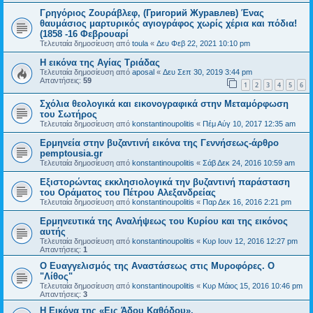
Γρηγόριος Ζουράβλεφ, (Григорий Журавлев) Ένας
θαυμάσιος μαρτυρικός αγιογράφος χωρίς χέρια και πόδια!
(1858 -16 Φεβρουαρί
Τελευταία δημοσίευση από
toula
«
Δευ Φεβ 22, 2021 10:10 pm
H εικόνα της Αγίας Τριάδας
Τελευταία δημοσίευση από
aposal
«
Δευ Σεπ 30, 2019 3:44 pm
Απαντήσεις:
59
1
2
3
4
5
6
Σχόλια θεολογικά και εικονογραφικά στην Μεταμόρφωση
του Σωτήρος
Τελευταία δημοσίευση από
konstantinoupolitis
«
Πέμ Αύγ 10, 2017 12:35 am
Ερμηνεία στην βυζαντινή εικόνα της Γεννήσεως-άρθρο
pemptousia.gr
Τελευταία δημοσίευση από
konstantinoupolitis
«
Σάβ Δεκ 24, 2016 10:59 am
Εξιστορώντας εκκλησιολογικά την βυζαντινή παράσταση
του Οράματος του Πέτρου Αλεξανδρείας
Τελευταία δημοσίευση από
konstantinoupolitis
«
Παρ Δεκ 16, 2016 2:21 pm
Ερμηνευτικά της Αναλήψεως του Κυρίου και της εικόνος
αυτής
Τελευταία δημοσίευση από
konstantinoupolitis
«
Κυρ Ιουν 12, 2016 12:27 pm
Απαντήσεις:
1
Ο Ευαγγελισμός της Αναστάσεως στις Μυροφόρες. Ο
"Λίθος"
Τελευταία δημοσίευση από
konstantinoupolitis
«
Κυρ Μάιος 15, 2016 10:46 pm
Απαντήσεις:
3
Η Εικόνα της «Εις Άδου Καθόδου».