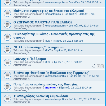
Τελευταία δημοσίευση από
konstantinoupolitis
«
Δευ Μάιος 09, 2016 10:32 pm
Απαντήσεις:
4
Μαθηματα αγιογραφιας σε βιντεο στα ελληνικα!
Τελευταία δημοσίευση από
thomastampis
«
Παρ Φεβ 20, 2015 9:10 am
Απαντήσεις:
3
Ο ΖΩΓΡΑΦΟΣ ΜΑΝΟΥΗΛ ΠΑΝΣΕΛΗΝΟΣ
Τελευταία δημοσίευση από
konstantinoupolitis
«
Δευ Ιούλ 07, 2014 9:49 pm
Απαντήσεις:
1
Η θεολογία της Εικόνος - Θεολογικές προσεγγίσεις της
αγιογρα
Τελευταία δημοσίευση από
toula
«
Τετ Ιουν 18, 2014 4:56 am
"ΙΣ ΧΣ ο Συνέκδημος", τι σημαίνει;
Τελευταία δημοσίευση από
ΜΙΧΣ
«
Παρ Ιαν 25, 2013 8:21 pm
Απαντήσεις:
1
Ιωάννης ο Πρόδρομος
Τελευταία δημοσίευση από
ΜΙΧΣ
«
Τρί Ιαν 15, 2013 5:23 pm
Απαντήσεις:
15
1
2
Εικόνα της Θεοτόκου "η Βασίλισσα της Γερμανίας"
Τελευταία δημοσίευση από
konstantinoupolitis
«
Παρ Ιαν 04, 2013 11:57 pm
Απαντήσεις:
4
Ποιές ήταν οι πρώτες εικόνες της Παναγίας
Τελευταία δημοσίευση από
angieholi
«
Πέμ Νοέμ 22, 2012 10:27 am
Απαντήσεις:
2
Ή αγιογράφος Κλεονίκη Συμεωνίδου
Τελευταία δημοσίευση από
konstantinoupolitis
«
Σάβ Σεπ 29, 2012 11:00 pm
Απαντήσεις:
3