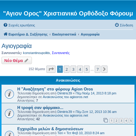
"Αγιον Ορος" Χριστιανικό Ορθόδοξο Φόρουμ
Συχνές ερωτήσεις
Σύνδεση
Ευρετήριο Δ. Συζήτησης
Εκκλησιαστικά
Αγιογραφία
Αγιογραφία
Συντονιστές:
konstantinoupolitis
,
Συντονιστές
Νέο Θέμα
Σελίδα
1
από
7
1
2
3
4
5
7
Επόμενη
152 θέματα
…
Ανακοινώσεις
Η "Αναζήτηση" στο φόρουμ Agion Oros
Τελευταία δημοσίευση από
Dimitris39
«
Πέμ Νοέμ 14, 2013 8:18 pm
Δημοσιεύτηκε σε
Ανακοινώσεις του agiooros.net
Απαντήσεις:
7
H τροφή σαν φάρμακο...
Τελευταία δημοσίευση από
Dimitris39
«
Πέμ Σεπ 12, 2013 10:36 am
Δημοσιεύτηκε σε
Ανακοινώσεις του agiooros.net
Απαντήσεις:
42
1
2
3
4
5
Εγχειρίδιο μελών & δημοσιεύσεων
Τελευταία δημοσίευση από
Teri
«
Τετ Φεβ 10, 2010 8:24 am