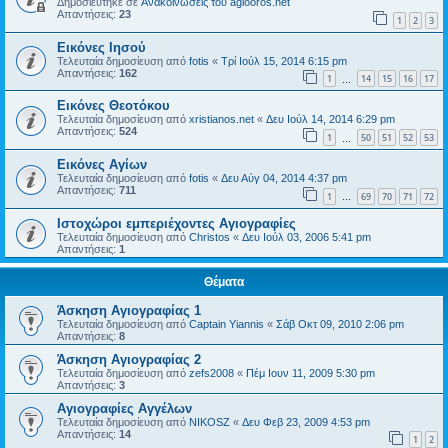
Δημοσιεύτηκε σε
Ανακοινώσεις του agiooros.net
Απαντήσεις:
23
1
2
3
Εικόνες Ιησού
Τελευταία δημοσίευση από
fotis
«
Τρί Ιούλ 15, 2014 6:15 pm
Απαντήσεις:
162
1
14
15
16
17
…
Εικόνες Θεοτόκου
Τελευταία δημοσίευση από
xristianos.net
«
Δευ Ιούλ 14, 2014 6:29 pm
Απαντήσεις:
524
1
50
51
52
53
…
Εικόνες Αγίων
Τελευταία δημοσίευση από
fotis
«
Δευ Αύγ 04, 2014 4:37 pm
Απαντήσεις:
711
1
69
70
71
72
…
Ιστοχώροι εμπεριέχοντες Αγιογραφίες
Τελευταία δημοσίευση από
Christos
«
Δευ Ιούλ 03, 2006 5:41 pm
Απαντήσεις:
1
Θέματα
Άσκηση Αγιογραφίας 1
Τελευταία δημοσίευση από
Captain Yiannis
«
Σάβ Οκτ 09, 2010 2:06 pm
Απαντήσεις:
8
Άσκηση Αγιογραφίας 2
Τελευταία δημοσίευση από
zefs2008
«
Πέμ Ιουν 11, 2009 5:30 pm
Απαντήσεις:
3
Αγιογραφίες Αγγέλων
Τελευταία δημοσίευση από
NIKOSZ
«
Δευ Φεβ 23, 2009 4:53 pm
Απαντήσεις:
14
1
2