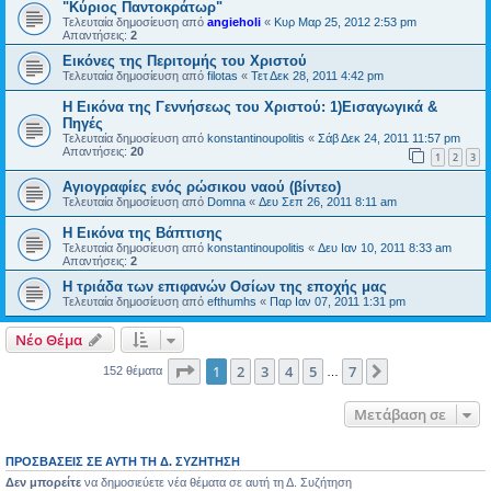
"Κύριος Παντοκράτωρ"
Τελευταία δημοσίευση από
angieholi
«
Κυρ Μαρ 25, 2012 2:53 pm
Απαντήσεις:
2
Εικόνες της Περιτομής του Χριστού
Τελευταία δημοσίευση από
filotas
«
Τετ Δεκ 28, 2011 4:42 pm
Η Εικόνα της Γεννήσεως του Χριστού: 1)Εισαγωγικά &
Πηγές
Τελευταία δημοσίευση από
konstantinoupolitis
«
Σάβ Δεκ 24, 2011 11:57 pm
Απαντήσεις:
20
1
2
3
Αγιογραφίες ενός ρώσικου ναού (βίντεο)
Τελευταία δημοσίευση από
Domna
«
Δευ Σεπ 26, 2011 8:11 am
Η Εικόνα της Βάπτισης
Τελευταία δημοσίευση από
konstantinoupolitis
«
Δευ Ιαν 10, 2011 8:33 am
Απαντήσεις:
2
Η τριάδα των επιφανών Οσίων της εποχής μας
Τελευταία δημοσίευση από
efthumhs
«
Παρ Ιαν 07, 2011 1:31 pm
Νέο Θέμα
Σελίδα
1
από
7
1
2
3
4
5
7
Επόμενη
152 θέματα
…
Μετάβαση σε
ΠΡΟΣΒΆΣΕΙΣ ΣΕ ΑΥΤΉ ΤΗ Δ. ΣΥΖΉΤΗΣΗ
Δεν μπορείτε
να δημοσιεύετε νέα θέματα σε αυτή τη Δ. Συζήτηση