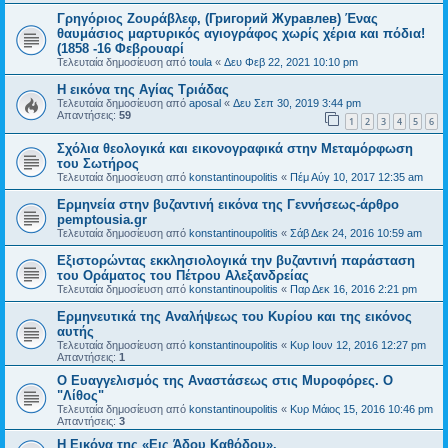
Γρηγόριος Ζουράβλεφ, (Григорий Журавлев) Ένας
θαυμάσιος μαρτυρικός αγιογράφος χωρίς χέρια και πόδια!
(1858 -16 Φεβρουαρί
Τελευταία δημοσίευση από
toula
«
Δευ Φεβ 22, 2021 10:10 pm
H εικόνα της Αγίας Τριάδας
Τελευταία δημοσίευση από
aposal
«
Δευ Σεπ 30, 2019 3:44 pm
Απαντήσεις:
59
1
2
3
4
5
6
Σχόλια θεολογικά και εικονογραφικά στην Μεταμόρφωση
του Σωτήρος
Τελευταία δημοσίευση από
konstantinoupolitis
«
Πέμ Αύγ 10, 2017 12:35 am
Ερμηνεία στην βυζαντινή εικόνα της Γεννήσεως-άρθρο
pemptousia.gr
Τελευταία δημοσίευση από
konstantinoupolitis
«
Σάβ Δεκ 24, 2016 10:59 am
Εξιστορώντας εκκλησιολογικά την βυζαντινή παράσταση
του Οράματος του Πέτρου Αλεξανδρείας
Τελευταία δημοσίευση από
konstantinoupolitis
«
Παρ Δεκ 16, 2016 2:21 pm
Ερμηνευτικά της Αναλήψεως του Κυρίου και της εικόνος
αυτής
Τελευταία δημοσίευση από
konstantinoupolitis
«
Κυρ Ιουν 12, 2016 12:27 pm
Απαντήσεις:
1
Ο Ευαγγελισμός της Αναστάσεως στις Μυροφόρες. Ο
"Λίθος"
Τελευταία δημοσίευση από
konstantinoupolitis
«
Κυρ Μάιος 15, 2016 10:46 pm
Απαντήσεις:
3
Η Εικόνα της «Εις Άδου Καθόδου».