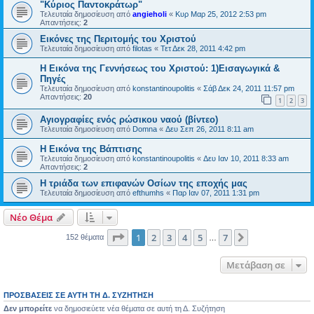
"Κύριος Παντοκράτωρ"
Τελευταία δημοσίευση από
angieholi
«
Κυρ Μαρ 25, 2012 2:53 pm
Απαντήσεις:
2
Εικόνες της Περιτομής του Χριστού
Τελευταία δημοσίευση από
filotas
«
Τετ Δεκ 28, 2011 4:42 pm
Η Εικόνα της Γεννήσεως του Χριστού: 1)Εισαγωγικά &
Πηγές
Τελευταία δημοσίευση από
konstantinoupolitis
«
Σάβ Δεκ 24, 2011 11:57 pm
Απαντήσεις:
20
1
2
3
Αγιογραφίες ενός ρώσικου ναού (βίντεο)
Τελευταία δημοσίευση από
Domna
«
Δευ Σεπ 26, 2011 8:11 am
Η Εικόνα της Βάπτισης
Τελευταία δημοσίευση από
konstantinoupolitis
«
Δευ Ιαν 10, 2011 8:33 am
Απαντήσεις:
2
Η τριάδα των επιφανών Οσίων της εποχής μας
Τελευταία δημοσίευση από
efthumhs
«
Παρ Ιαν 07, 2011 1:31 pm
Νέο Θέμα
Σελίδα
1
από
7
1
2
3
4
5
7
Επόμενη
152 θέματα
…
Μετάβαση σε
ΠΡΟΣΒΆΣΕΙΣ ΣΕ ΑΥΤΉ ΤΗ Δ. ΣΥΖΉΤΗΣΗ
Δεν μπορείτε
να δημοσιεύετε νέα θέματα σε αυτή τη Δ. Συζήτηση