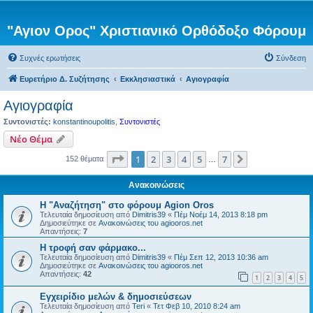
"Αγιον Ορος" Χριστιανικό Ορθόδοξο Φόρουμ
Συχνές ερωτήσεις
Σύνδεση
Ευρετήριο Δ. Συζήτησης
Εκκλησιαστικά
Αγιογραφία
Αγιογραφία
Συντονιστές:
konstantinoupolitis
,
Συντονιστές
Νέο Θέμα
Σελίδα
1
από
7
1
2
3
4
5
7
Επόμενη
152 θέματα
…
Ανακοινώσεις
Η "Αναζήτηση" στο φόρουμ Agion Oros
Τελευταία δημοσίευση από
Dimitris39
«
Πέμ Νοέμ 14, 2013 8:18 pm
Δημοσιεύτηκε σε
Ανακοινώσεις του agiooros.net
Απαντήσεις:
7
H τροφή σαν φάρμακο...
Τελευταία δημοσίευση από
Dimitris39
«
Πέμ Σεπ 12, 2013 10:36 am
Δημοσιεύτηκε σε
Ανακοινώσεις του agiooros.net
Απαντήσεις:
42
1
2
3
4
5
Εγχειρίδιο μελών & δημοσιεύσεων
Τελευταία δημοσίευση από
Teri
«
Τετ Φεβ 10, 2010 8:24 am