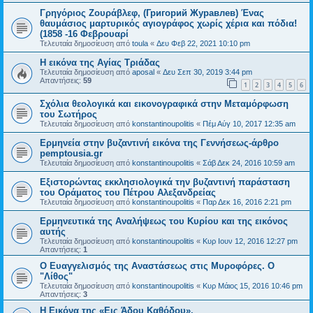
Γρηγόριος Ζουράβλεφ, (Григорий Журавлев) Ένας
θαυμάσιος μαρτυρικός αγιογράφος χωρίς χέρια και πόδια!
(1858 -16 Φεβρουαρί
Τελευταία δημοσίευση από
toula
«
Δευ Φεβ 22, 2021 10:10 pm
H εικόνα της Αγίας Τριάδας
Τελευταία δημοσίευση από
aposal
«
Δευ Σεπ 30, 2019 3:44 pm
Απαντήσεις:
59
1
2
3
4
5
6
Σχόλια θεολογικά και εικονογραφικά στην Μεταμόρφωση
του Σωτήρος
Τελευταία δημοσίευση από
konstantinoupolitis
«
Πέμ Αύγ 10, 2017 12:35 am
Ερμηνεία στην βυζαντινή εικόνα της Γεννήσεως-άρθρο
pemptousia.gr
Τελευταία δημοσίευση από
konstantinoupolitis
«
Σάβ Δεκ 24, 2016 10:59 am
Εξιστορώντας εκκλησιολογικά την βυζαντινή παράσταση
του Οράματος του Πέτρου Αλεξανδρείας
Τελευταία δημοσίευση από
konstantinoupolitis
«
Παρ Δεκ 16, 2016 2:21 pm
Ερμηνευτικά της Αναλήψεως του Κυρίου και της εικόνος
αυτής
Τελευταία δημοσίευση από
konstantinoupolitis
«
Κυρ Ιουν 12, 2016 12:27 pm
Απαντήσεις:
1
Ο Ευαγγελισμός της Αναστάσεως στις Μυροφόρες. Ο
"Λίθος"
Τελευταία δημοσίευση από
konstantinoupolitis
«
Κυρ Μάιος 15, 2016 10:46 pm
Απαντήσεις:
3
Η Εικόνα της «Εις Άδου Καθόδου».