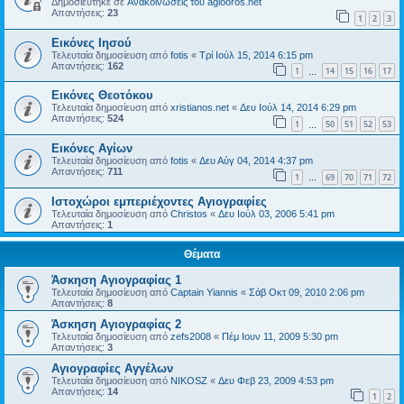
Δημοσιεύτηκε σε
Ανακοινώσεις του agiooros.net
Απαντήσεις:
23
1
2
3
Εικόνες Ιησού
Τελευταία δημοσίευση από
fotis
«
Τρί Ιούλ 15, 2014 6:15 pm
Απαντήσεις:
162
1
14
15
16
17
…
Εικόνες Θεοτόκου
Τελευταία δημοσίευση από
xristianos.net
«
Δευ Ιούλ 14, 2014 6:29 pm
Απαντήσεις:
524
1
50
51
52
53
…
Εικόνες Αγίων
Τελευταία δημοσίευση από
fotis
«
Δευ Αύγ 04, 2014 4:37 pm
Απαντήσεις:
711
1
69
70
71
72
…
Ιστοχώροι εμπεριέχοντες Αγιογραφίες
Τελευταία δημοσίευση από
Christos
«
Δευ Ιούλ 03, 2006 5:41 pm
Απαντήσεις:
1
Θέματα
Άσκηση Αγιογραφίας 1
Τελευταία δημοσίευση από
Captain Yiannis
«
Σάβ Οκτ 09, 2010 2:06 pm
Απαντήσεις:
8
Άσκηση Αγιογραφίας 2
Τελευταία δημοσίευση από
zefs2008
«
Πέμ Ιουν 11, 2009 5:30 pm
Απαντήσεις:
3
Αγιογραφίες Αγγέλων
Τελευταία δημοσίευση από
NIKOSZ
«
Δευ Φεβ 23, 2009 4:53 pm
Απαντήσεις:
14
1
2