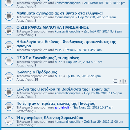
Τελευταία δημοσίευση από
konstantinoupolitis
«
Δευ Μάιος 09, 2016 10:32 pm
Απαντήσεις:
4
Μαθηματα αγιογραφιας σε βιντεο στα ελληνικα!
Τελευταία δημοσίευση από
thomastampis
«
Παρ Φεβ 20, 2015 9:10 am
Απαντήσεις:
3
Ο ΖΩΓΡΑΦΟΣ ΜΑΝΟΥΗΛ ΠΑΝΣΕΛΗΝΟΣ
Τελευταία δημοσίευση από
konstantinoupolitis
«
Δευ Ιούλ 07, 2014 9:49 pm
Απαντήσεις:
1
Η θεολογία της Εικόνος - Θεολογικές προσεγγίσεις της
αγιογρα
Τελευταία δημοσίευση από
toula
«
Τετ Ιουν 18, 2014 4:56 am
"ΙΣ ΧΣ ο Συνέκδημος", τι σημαίνει;
Τελευταία δημοσίευση από
ΜΙΧΣ
«
Παρ Ιαν 25, 2013 8:21 pm
Απαντήσεις:
1
Ιωάννης ο Πρόδρομος
Τελευταία δημοσίευση από
ΜΙΧΣ
«
Τρί Ιαν 15, 2013 5:23 pm
Απαντήσεις:
15
1
2
Εικόνα της Θεοτόκου "η Βασίλισσα της Γερμανίας"
Τελευταία δημοσίευση από
konstantinoupolitis
«
Παρ Ιαν 04, 2013 11:57 pm
Απαντήσεις:
4
Ποιές ήταν οι πρώτες εικόνες της Παναγίας
Τελευταία δημοσίευση από
angieholi
«
Πέμ Νοέμ 22, 2012 10:27 am
Απαντήσεις:
2
Ή αγιογράφος Κλεονίκη Συμεωνίδου
Τελευταία δημοσίευση από
konstantinoupolitis
«
Σάβ Σεπ 29, 2012 11:00 pm
Απαντήσεις:
3