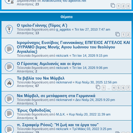
Δημοσιεύτηκε σε
Ανακοινώσεις του agiooros.net
Απαντήσεις:
23
1
2
3
Θέματα
Ο τρελο-Γιάννης (Τόμος Α΄)
Τελευταία δημοσίευση από
g_aggelos
«
Τετ Ιαν 27, 2010 7:47 am
Απαντήσεις:
13
1
2
Ιερομόναχος Ευσέβιος Γιαννακάκης ΕΠΙΓΕΙΟΣ ΑΓΓΕΛΟΣ ΚΑΙ
ΟΥΡΑΝΙΟ (Ιερας Μονής Αγιου Ιωάννου του θεολόγου
Αιγιαλείας)
Τελευταία δημοσίευση από
nickzark
«
Τετ Ιαν 14, 2026 9:15 pm
Ο Γέροντας Αιμιλιανός και οι άγιοι
Τελευταία δημοσίευση από
nickzark
«
Τετ Ιαν 14, 2026 9:06 pm
Απαντήσεις:
2
Τα βιβλία του Νικ Μάρβελ
Τελευταία δημοσίευση από
nickmarvel
«
Κυρ Νοέμ 30, 2025 12:56 pm
Απαντήσεις:
67
1
4
5
6
7
…
Νικ Μάρβελ, σε μετάφραση στα Γερμανικά
Τελευταία δημοσίευση από
nickmarvel
«
Δευ Νοέμ 24, 2025 9:20 pm
Απαντήσεις:
1
Έρως Ορθοδοξίας
Τελευταία δημοσίευση από
Μ.Δ.Κ.
«
Κυρ Νοέμ 20, 2022 11:39 am
Απαντήσεις:
6
π. Σεραφείμ Ρόουζ: "Η ζωή και τα έργα του"
Τελευταία δημοσίευση από
nickzark
«
Τρί Μάιος 03, 2022 3:25 pm
Απαντήσεις:
19