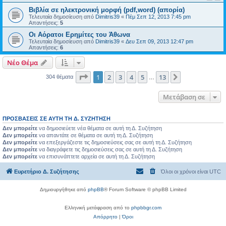
Βιβλία σε ηλεκτρονική μορφή (pdf,word) (απορία)
Τελευταία δημοσίευση από
Dimitris39
«
Πέμ Σεπ 12, 2013 7:45 pm
Απαντήσεις:
5
Οι Αόρατοι Ερημίτες του Άθωνα
Τελευταία δημοσίευση από
Dimitris39
«
Δευ Σεπ 09, 2013 12:47 pm
Απαντήσεις:
6
Νέο Θέμα
Σελίδα
1
από
13
1
2
3
4
5
13
Επόμενη
304 θέματα
…
Μετάβαση σε
ΠΡΟΣΒΆΣΕΙΣ ΣΕ ΑΥΤΉ ΤΗ Δ. ΣΥΖΉΤΗΣΗ
Δεν μπορείτε
να δημοσιεύετε νέα θέματα σε αυτή τη Δ. Συζήτηση
Δεν μπορείτε
να απαντάτε σε θέματα σε αυτή τη Δ. Συζήτηση
Δεν μπορείτε
να επεξεργάζεστε τις δημοσιεύσεις σας σε αυτή τη Δ. Συζήτηση
Δεν μπορείτε
να διαγράφετε τις δημοσιεύσεις σας σε αυτή τη Δ. Συζήτηση
Δεν μπορείτε
να επισυνάπτετε αρχεία σε αυτή τη Δ. Συζήτηση
Ευρετήριο Δ. Συζήτησης
Όλοι οι χρόνοι είναι
UTC
Δημιουργήθηκε από
phpBB
® Forum Software © phpBB Limited
Ελληνική μετάφραση από το
phpbbgr.com
Απόρρητο
|
Όροι