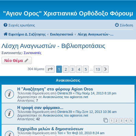
"Αγιον Ορος" Χριστιανικό Ορθόδοξο Φόρουμ
Συχνές ερωτήσεις
Σύνδεση
Ευρετήριο Δ. Συζήτησης
Εκκλησιαστικά
Λέσχη Αναγνωστών - Βιβλιοπροτάσεις
Λέσχη Αναγνωστών - Βιβλιοπροτάσεις
Συντονιστής:
Συντονιστές
Νέο Θέμα
Σελίδα
1
από
13
1
2
3
4
5
13
Επόμενη
304 θέματα
…
Ανακοινώσεις
Η "Αναζήτηση" στο φόρουμ Agion Oros
Τελευταία δημοσίευση από
Dimitris39
«
Πέμ Νοέμ 14, 2013 8:18 pm
Δημοσιεύτηκε σε
Ανακοινώσεις του agiooros.net
Απαντήσεις:
7
H τροφή σαν φάρμακο...
Τελευταία δημοσίευση από
Dimitris39
«
Πέμ Σεπ 12, 2013 10:36 am
Δημοσιεύτηκε σε
Ανακοινώσεις του agiooros.net
Απαντήσεις:
42
1
2
3
4
5
Εγχειρίδιο μελών & δημοσιεύσεων
Τελευταία δημοσίευση από
Teri
«
Τετ Φεβ 10, 2010 8:24 am