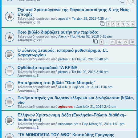
1
2
Όχι στα Χριστούγεννα της Παγκοσμιοποίησης & της Νέας
Εποχής
Τελευταία δημοσίευση από
aposal
«
Τετ Δεκ 25, 2019 4:35 pm
Απαντήσεις:
59
1
2
3
4
5
6
Ποιο βιβλίο διαβάζετε αυτήν την περίοδο;
Τελευταία δημοσίευση από
Alexk
«
Παρ Νοέμ 02, 2018 5:15 pm
Απαντήσεις:
270
1
25
26
27
28
…
Ο Ξύλινος Σταυρός, ιστορικό μυθιστόρημα, Στ.
Καραγεωργίου
Τελευταία δημοσίευση από
pilotos
«
Τετ Ιαν 20, 2016 3:48 pm
Ορθόδοξο περιοδικό ΤΑ ΚΡΙΝΑ
Τελευταία δημοσίευση από
pilotos
«
Τετ Ιαν 20, 2016 3:46 pm
Απαντήσεις:
8
Επισήμανση στο βιβλίο "Όσο Μπορείς"
Τελευταία δημοσίευση από
Μ.Δ.Κ.
«
Παρ Δεκ 19, 2014 11:46 am
Απαντήσεις:
7
Πενήντα πηγές για δωρεάν ελληνικά και ξενόγλωσσα βιβλία,
ebo
Τελευταία δημοσίευση από
agiooros
«
Δευ Ιούλ 21, 2014 2:41 pm
Ελλήνων Χριστώνυμη Δόξα (Εκκλησία–Παλαιά Διαθήκη–
Ιουδαϊσμός)
Τελευταία δημοσίευση από
xristianos.net
«
Παρ Μάιος 30, 2014 1:51 pm
Απαντήσεις:
2
"ΤΑ ΜΟΝΟΠΑΤΙΑ ΤΟΥ ΑΘΩ" Κουτούδης Γρηγόρης