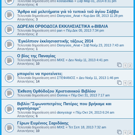
Τελευταία δημοσίευση από
kostasellas
«
Σάβ Μαρ 01, 2014 8:31 pm
Απαντήσεις:
4
Ἄρθρα καὶ μελετήματα γιὰ τὸ τυπικὸ τοῦ ἁγίου Σάββα
Τελευταία δημοσίευση από
Dionysios_Anat
«
Κυρ Δεκ 08, 2013 11:28 pm
Απαντήσεις:
3
ΔΩΡΕΑΝ ΟΡΘΟΔΟΞΑ ΕΚΚΛΗΣΙΑΣΤΙΚΑ e-ΒΙΒΛΙΑ
Τελευταία δημοσίευση από
pan
«
Πέμ Δεκ 05, 2013 7:34 pm
Απαντήσεις:
2
᾿Εγκόλπιον ἐκκλησιαστικῆς τάξεως 2014
Τελευταία δημοσίευση από
Dionysios_Anat
«
Σάβ Νοέμ 23, 2013 7:43 am
Απαντήσεις:
1
Ο βίος της Παναγίας
Τελευταία δημοσίευση από
ΜΙΧΣ
«
Δευ Νοέμ 11, 2013 4:41 pm
Απαντήσεις:
10
1
2
μπορείτε να προτείνετε;
Τελευταία δημοσίευση από
ΣΤΕΦΑΝΟΣ
«
Δευ Νοέμ 11, 2013 1:46 pm
Απαντήσεις:
14
1
2
Έκθεση Ορθόδοξου Χριστιανικού Βιβλίου
Τελευταία δημοσίευση από
Domna
«
Πέμ Οκτ 31, 2013 7:17 am
Βιβλίο:"Σιμωνοπετρίτες Πατέρες που βρήκαμε και
αγαπήσαμε"
Τελευταία δημοσίευση από
dionysisgr
«
Πέμ Οκτ 24, 2013 6:24 am
Απαντήσεις:
6
Γέρων Ευμένιος Σαριδάκης
Τελευταία δημοσίευση από
ΜΙΧΣ
«
Τετ Σεπ 18, 2013 7:32 am
Απαντήσεις:
10
1
2