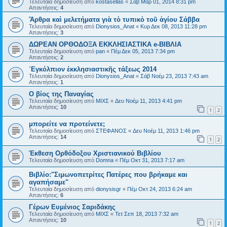
Τελευταία δημοσίευση από
kostasellas
«
Σάβ Μαρ 01, 2014 8:31 pm
Απαντήσεις:
4
Ἄρθρα καὶ μελετήματα γιὰ τὸ τυπικὸ τοῦ ἁγίου Σάββα
Τελευταία δημοσίευση από
Dionysios_Anat
«
Κυρ Δεκ 08, 2013 11:28 pm
Απαντήσεις:
3
ΔΩΡΕΑΝ ΟΡΘΟΔΟΞΑ ΕΚΚΛΗΣΙΑΣΤΙΚΑ e-ΒΙΒΛΙΑ
Τελευταία δημοσίευση από
pan
«
Πέμ Δεκ 05, 2013 7:34 pm
Απαντήσεις:
2
᾿Εγκόλπιον ἐκκλησιαστικῆς τάξεως 2014
Τελευταία δημοσίευση από
Dionysios_Anat
«
Σάβ Νοέμ 23, 2013 7:43 am
Απαντήσεις:
1
Ο βίος της Παναγίας
Τελευταία δημοσίευση από
ΜΙΧΣ
«
Δευ Νοέμ 11, 2013 4:41 pm
Απαντήσεις:
10
1
2
μπορείτε να προτείνετε;
Τελευταία δημοσίευση από
ΣΤΕΦΑΝΟΣ
«
Δευ Νοέμ 11, 2013 1:46 pm
Απαντήσεις:
14
1
2
Έκθεση Ορθόδοξου Χριστιανικού Βιβλίου
Τελευταία δημοσίευση από
Domna
«
Πέμ Οκτ 31, 2013 7:17 am
Βιβλίο:"Σιμωνοπετρίτες Πατέρες που βρήκαμε και
αγαπήσαμε"
Τελευταία δημοσίευση από
dionysisgr
«
Πέμ Οκτ 24, 2013 6:24 am
Απαντήσεις:
6
Γέρων Ευμένιος Σαριδάκης
Τελευταία δημοσίευση από
ΜΙΧΣ
«
Τετ Σεπ 18, 2013 7:32 am
Απαντήσεις:
10
1
2