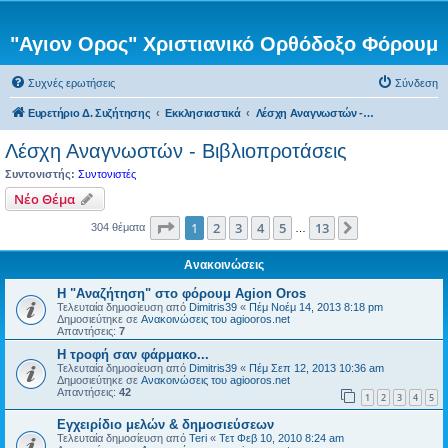
"Αγιον Ορος" Χριστιανικό Ορθόδοξο Φόρουμ
Συχνές ερωτήσεις
Σύνδεση
Ευρετήριο Δ. Συζήτησης
Εκκλησιαστικά
Λέσχη Αναγνωστών - Βιβλιοπροτάσεις
Λέσχη Αναγνωστών - Βιβλιοπροτάσεις
Συντονιστής:
Συντονιστές
Νέο Θέμα
Σελίδα
1
από
13
1
2
3
4
5
13
Επόμενη
304 θέματα
…
Ανακοινώσεις
Η "Αναζήτηση" στο φόρουμ Agion Oros
Τελευταία δημοσίευση από
Dimitris39
«
Πέμ Νοέμ 14, 2013 8:18 pm
Δημοσιεύτηκε σε
Ανακοινώσεις του agiooros.net
Απαντήσεις:
7
H τροφή σαν φάρμακο...
Τελευταία δημοσίευση από
Dimitris39
«
Πέμ Σεπ 12, 2013 10:36 am
Δημοσιεύτηκε σε
Ανακοινώσεις του agiooros.net
Απαντήσεις:
42
1
2
3
4
5
Εγχειρίδιο μελών & δημοσιεύσεων
Τελευταία δημοσίευση από
Teri
«
Τετ Φεβ 10, 2010 8:24 am