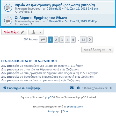
Βιβλία σε ηλεκτρονική μορφή (pdf,word) (απορία)
Τελευταία δημοσίευση από
Dimitris39
«
Πέμ Σεπ 12, 2013 7:45 pm
Απαντήσεις:
5
Οι Αόρατοι Ερημίτες του Άθωνα
Τελευταία δημοσίευση από
Dimitris39
«
Δευ Σεπ 09, 2013 12:47 pm
Απαντήσεις:
6
Νέο Θέμα
Σελίδα
1
από
13
1
2
3
4
5
13
Επόμενη
304 θέματα
…
Μετάβαση σε
ΠΡΟΣΒΆΣΕΙΣ ΣΕ ΑΥΤΉ ΤΗ Δ. ΣΥΖΉΤΗΣΗ
Δεν μπορείτε
να δημοσιεύετε νέα θέματα σε αυτή τη Δ. Συζήτηση
Δεν μπορείτε
να απαντάτε σε θέματα σε αυτή τη Δ. Συζήτηση
Δεν μπορείτε
να επεξεργάζεστε τις δημοσιεύσεις σας σε αυτή τη Δ. Συζήτηση
Δεν μπορείτε
να διαγράφετε τις δημοσιεύσεις σας σε αυτή τη Δ. Συζήτηση
Δεν μπορείτε
να επισυνάπτετε αρχεία σε αυτή τη Δ. Συζήτηση
Ευρετήριο Δ. Συζήτησης
Όλοι οι χρόνοι είναι
UTC
Δημιουργήθηκε από
phpBB
® Forum Software © phpBB Limited
Ελληνική μετάφραση από το
phpbbgr.com
Απόρρητο
|
Όροι