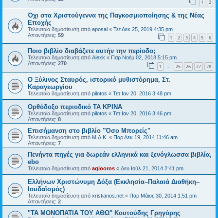
1
2
Όχι στα Χριστούγεννα της Παγκοσμιοποίησης & της Νέας
Εποχής
Τελευταία δημοσίευση από
aposal
«
Τετ Δεκ 25, 2019 4:35 pm
Απαντήσεις:
59
1
2
3
4
5
6
Ποιο βιβλίο διαβάζετε αυτήν την περίοδο;
Τελευταία δημοσίευση από
Alexk
«
Παρ Νοέμ 02, 2018 5:15 pm
Απαντήσεις:
270
1
25
26
27
28
…
Ο Ξύλινος Σταυρός, ιστορικό μυθιστόρημα, Στ.
Καραγεωργίου
Τελευταία δημοσίευση από
pilotos
«
Τετ Ιαν 20, 2016 3:48 pm
Ορθόδοξο περιοδικό ΤΑ ΚΡΙΝΑ
Τελευταία δημοσίευση από
pilotos
«
Τετ Ιαν 20, 2016 3:46 pm
Απαντήσεις:
8
Επισήμανση στο βιβλίο "Όσο Μπορείς"
Τελευταία δημοσίευση από
Μ.Δ.Κ.
«
Παρ Δεκ 19, 2014 11:46 am
Απαντήσεις:
7
Πενήντα πηγές για δωρεάν ελληνικά και ξενόγλωσσα βιβλία,
ebo
Τελευταία δημοσίευση από
agiooros
«
Δευ Ιούλ 21, 2014 2:41 pm
Ελλήνων Χριστώνυμη Δόξα (Εκκλησία–Παλαιά Διαθήκη–
Ιουδαϊσμός)
Τελευταία δημοσίευση από
xristianos.net
«
Παρ Μάιος 30, 2014 1:51 pm
Απαντήσεις:
2
"ΤΑ ΜΟΝΟΠΑΤΙΑ ΤΟΥ ΑΘΩ" Κουτούδης Γρηγόρης