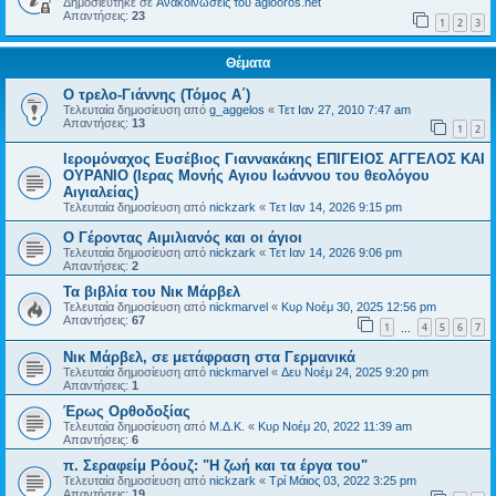
Δημοσιεύτηκε σε
Ανακοινώσεις του agiooros.net
Απαντήσεις:
23
1
2
3
Θέματα
Ο τρελο-Γιάννης (Τόμος Α΄)
Τελευταία δημοσίευση από
g_aggelos
«
Τετ Ιαν 27, 2010 7:47 am
Απαντήσεις:
13
1
2
Ιερομόναχος Ευσέβιος Γιαννακάκης ΕΠΙΓΕΙΟΣ ΑΓΓΕΛΟΣ ΚΑΙ
ΟΥΡΑΝΙΟ (Ιερας Μονής Αγιου Ιωάννου του θεολόγου
Αιγιαλείας)
Τελευταία δημοσίευση από
nickzark
«
Τετ Ιαν 14, 2026 9:15 pm
Ο Γέροντας Αιμιλιανός και οι άγιοι
Τελευταία δημοσίευση από
nickzark
«
Τετ Ιαν 14, 2026 9:06 pm
Απαντήσεις:
2
Τα βιβλία του Νικ Μάρβελ
Τελευταία δημοσίευση από
nickmarvel
«
Κυρ Νοέμ 30, 2025 12:56 pm
Απαντήσεις:
67
1
4
5
6
7
…
Νικ Μάρβελ, σε μετάφραση στα Γερμανικά
Τελευταία δημοσίευση από
nickmarvel
«
Δευ Νοέμ 24, 2025 9:20 pm
Απαντήσεις:
1
Έρως Ορθοδοξίας
Τελευταία δημοσίευση από
Μ.Δ.Κ.
«
Κυρ Νοέμ 20, 2022 11:39 am
Απαντήσεις:
6
π. Σεραφείμ Ρόουζ: "Η ζωή και τα έργα του"
Τελευταία δημοσίευση από
nickzark
«
Τρί Μάιος 03, 2022 3:25 pm
Απαντήσεις:
19