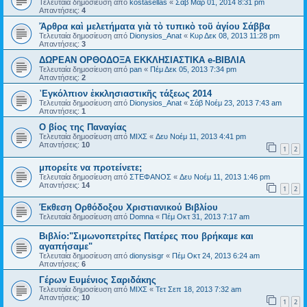
Τελευταία δημοσίευση από
kostasellas
«
Σάβ Μαρ 01, 2014 8:31 pm
Απαντήσεις:
4
Ἄρθρα καὶ μελετήματα γιὰ τὸ τυπικὸ τοῦ ἁγίου Σάββα
Τελευταία δημοσίευση από
Dionysios_Anat
«
Κυρ Δεκ 08, 2013 11:28 pm
Απαντήσεις:
3
ΔΩΡΕΑΝ ΟΡΘΟΔΟΞΑ ΕΚΚΛΗΣΙΑΣΤΙΚΑ e-ΒΙΒΛΙΑ
Τελευταία δημοσίευση από
pan
«
Πέμ Δεκ 05, 2013 7:34 pm
Απαντήσεις:
2
᾿Εγκόλπιον ἐκκλησιαστικῆς τάξεως 2014
Τελευταία δημοσίευση από
Dionysios_Anat
«
Σάβ Νοέμ 23, 2013 7:43 am
Απαντήσεις:
1
Ο βίος της Παναγίας
Τελευταία δημοσίευση από
ΜΙΧΣ
«
Δευ Νοέμ 11, 2013 4:41 pm
Απαντήσεις:
10
1
2
μπορείτε να προτείνετε;
Τελευταία δημοσίευση από
ΣΤΕΦΑΝΟΣ
«
Δευ Νοέμ 11, 2013 1:46 pm
Απαντήσεις:
14
1
2
Έκθεση Ορθόδοξου Χριστιανικού Βιβλίου
Τελευταία δημοσίευση από
Domna
«
Πέμ Οκτ 31, 2013 7:17 am
Βιβλίο:"Σιμωνοπετρίτες Πατέρες που βρήκαμε και
αγαπήσαμε"
Τελευταία δημοσίευση από
dionysisgr
«
Πέμ Οκτ 24, 2013 6:24 am
Απαντήσεις:
6
Γέρων Ευμένιος Σαριδάκης
Τελευταία δημοσίευση από
ΜΙΧΣ
«
Τετ Σεπ 18, 2013 7:32 am
Απαντήσεις:
10
1
2