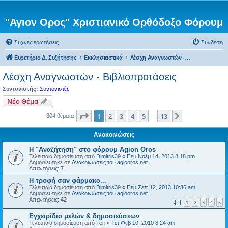
"Αγιον Ορος" Χριστιανικό Ορθόδοξο Φόρουμ
Συχνές ερωτήσεις
Σύνδεση
Ευρετήριο Δ. Συζήτησης
Εκκλησιαστικά
Λέσχη Αναγνωστών - Βιβλιοπροτάσεις
Λέσχη Αναγνωστών - Βιβλιοπροτάσεις
Συντονιστής:
Συντονιστές
Νέο Θέμα
Σελίδα
1
από
13
1
2
3
4
5
13
Επόμενη
304 θέματα
…
Ανακοινώσεις
Η "Αναζήτηση" στο φόρουμ Agion Oros
Τελευταία δημοσίευση από
Dimitris39
«
Πέμ Νοέμ 14, 2013 8:18 pm
Δημοσιεύτηκε σε
Ανακοινώσεις του agiooros.net
Απαντήσεις:
7
H τροφή σαν φάρμακο...
Τελευταία δημοσίευση από
Dimitris39
«
Πέμ Σεπ 12, 2013 10:36 am
Δημοσιεύτηκε σε
Ανακοινώσεις του agiooros.net
Απαντήσεις:
42
1
2
3
4
5
Εγχειρίδιο μελών & δημοσιεύσεων
Τελευταία δημοσίευση από
Teri
«
Τετ Φεβ 10, 2010 8:24 am