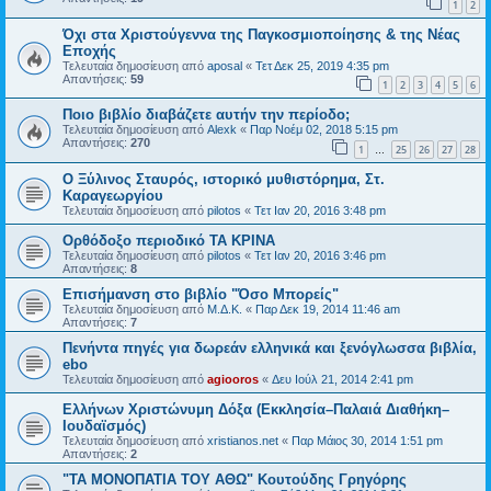
1
2
Όχι στα Χριστούγεννα της Παγκοσμιοποίησης & της Νέας
Εποχής
Τελευταία δημοσίευση από
aposal
«
Τετ Δεκ 25, 2019 4:35 pm
Απαντήσεις:
59
1
2
3
4
5
6
Ποιο βιβλίο διαβάζετε αυτήν την περίοδο;
Τελευταία δημοσίευση από
Alexk
«
Παρ Νοέμ 02, 2018 5:15 pm
Απαντήσεις:
270
1
25
26
27
28
…
Ο Ξύλινος Σταυρός, ιστορικό μυθιστόρημα, Στ.
Καραγεωργίου
Τελευταία δημοσίευση από
pilotos
«
Τετ Ιαν 20, 2016 3:48 pm
Ορθόδοξο περιοδικό ΤΑ ΚΡΙΝΑ
Τελευταία δημοσίευση από
pilotos
«
Τετ Ιαν 20, 2016 3:46 pm
Απαντήσεις:
8
Επισήμανση στο βιβλίο "Όσο Μπορείς"
Τελευταία δημοσίευση από
Μ.Δ.Κ.
«
Παρ Δεκ 19, 2014 11:46 am
Απαντήσεις:
7
Πενήντα πηγές για δωρεάν ελληνικά και ξενόγλωσσα βιβλία,
ebo
Τελευταία δημοσίευση από
agiooros
«
Δευ Ιούλ 21, 2014 2:41 pm
Ελλήνων Χριστώνυμη Δόξα (Εκκλησία–Παλαιά Διαθήκη–
Ιουδαϊσμός)
Τελευταία δημοσίευση από
xristianos.net
«
Παρ Μάιος 30, 2014 1:51 pm
Απαντήσεις:
2
"ΤΑ ΜΟΝΟΠΑΤΙΑ ΤΟΥ ΑΘΩ" Κουτούδης Γρηγόρης