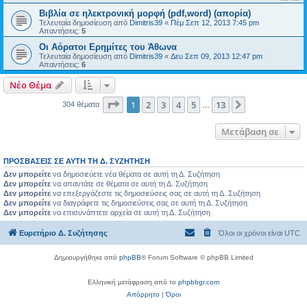
Βιβλία σε ηλεκτρονική μορφή (pdf,word) (απορία)
Τελευταία δημοσίευση από
Dimitris39
«
Πέμ Σεπ 12, 2013 7:45 pm
Απαντήσεις:
5
Οι Αόρατοι Ερημίτες του Άθωνα
Τελευταία δημοσίευση από
Dimitris39
«
Δευ Σεπ 09, 2013 12:47 pm
Απαντήσεις:
6
Νέο Θέμα
Σελίδα
1
από
13
1
2
3
4
5
13
Επόμενη
304 θέματα
…
Μετάβαση σε
ΠΡΟΣΒΆΣΕΙΣ ΣΕ ΑΥΤΉ ΤΗ Δ. ΣΥΖΉΤΗΣΗ
Δεν μπορείτε
να δημοσιεύετε νέα θέματα σε αυτή τη Δ. Συζήτηση
Δεν μπορείτε
να απαντάτε σε θέματα σε αυτή τη Δ. Συζήτηση
Δεν μπορείτε
να επεξεργάζεστε τις δημοσιεύσεις σας σε αυτή τη Δ. Συζήτηση
Δεν μπορείτε
να διαγράφετε τις δημοσιεύσεις σας σε αυτή τη Δ. Συζήτηση
Δεν μπορείτε
να επισυνάπτετε αρχεία σε αυτή τη Δ. Συζήτηση
Ευρετήριο Δ. Συζήτησης
Όλοι οι χρόνοι είναι
UTC
Δημιουργήθηκε από
phpBB
® Forum Software © phpBB Limited
Ελληνική μετάφραση από το
phpbbgr.com
Απόρρητο
|
Όροι