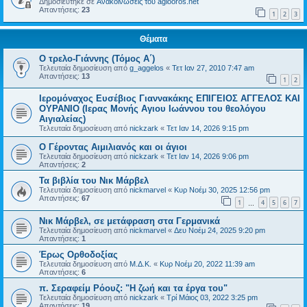
Δημοσιεύτηκε σε
Ανακοινώσεις του agiooros.net
Απαντήσεις:
23
1
2
3
Θέματα
Ο τρελο-Γιάννης (Τόμος Α΄)
Τελευταία δημοσίευση από
g_aggelos
«
Τετ Ιαν 27, 2010 7:47 am
Απαντήσεις:
13
1
2
Ιερομόναχος Ευσέβιος Γιαννακάκης ΕΠΙΓΕΙΟΣ ΑΓΓΕΛΟΣ ΚΑΙ
ΟΥΡΑΝΙΟ (Ιερας Μονής Αγιου Ιωάννου του θεολόγου
Αιγιαλείας)
Τελευταία δημοσίευση από
nickzark
«
Τετ Ιαν 14, 2026 9:15 pm
Ο Γέροντας Αιμιλιανός και οι άγιοι
Τελευταία δημοσίευση από
nickzark
«
Τετ Ιαν 14, 2026 9:06 pm
Απαντήσεις:
2
Τα βιβλία του Νικ Μάρβελ
Τελευταία δημοσίευση από
nickmarvel
«
Κυρ Νοέμ 30, 2025 12:56 pm
Απαντήσεις:
67
1
4
5
6
7
…
Νικ Μάρβελ, σε μετάφραση στα Γερμανικά
Τελευταία δημοσίευση από
nickmarvel
«
Δευ Νοέμ 24, 2025 9:20 pm
Απαντήσεις:
1
Έρως Ορθοδοξίας
Τελευταία δημοσίευση από
Μ.Δ.Κ.
«
Κυρ Νοέμ 20, 2022 11:39 am
Απαντήσεις:
6
π. Σεραφείμ Ρόουζ: "Η ζωή και τα έργα του"
Τελευταία δημοσίευση από
nickzark
«
Τρί Μάιος 03, 2022 3:25 pm
Απαντήσεις:
19