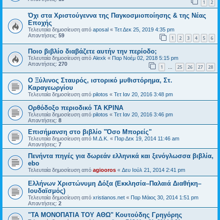
1
2
Όχι στα Χριστούγεννα της Παγκοσμιοποίησης & της Νέας
Εποχής
Τελευταία δημοσίευση από
aposal
«
Τετ Δεκ 25, 2019 4:35 pm
Απαντήσεις:
59
1
2
3
4
5
6
Ποιο βιβλίο διαβάζετε αυτήν την περίοδο;
Τελευταία δημοσίευση από
Alexk
«
Παρ Νοέμ 02, 2018 5:15 pm
Απαντήσεις:
270
1
25
26
27
28
…
Ο Ξύλινος Σταυρός, ιστορικό μυθιστόρημα, Στ.
Καραγεωργίου
Τελευταία δημοσίευση από
pilotos
«
Τετ Ιαν 20, 2016 3:48 pm
Ορθόδοξο περιοδικό ΤΑ ΚΡΙΝΑ
Τελευταία δημοσίευση από
pilotos
«
Τετ Ιαν 20, 2016 3:46 pm
Απαντήσεις:
8
Επισήμανση στο βιβλίο "Όσο Μπορείς"
Τελευταία δημοσίευση από
Μ.Δ.Κ.
«
Παρ Δεκ 19, 2014 11:46 am
Απαντήσεις:
7
Πενήντα πηγές για δωρεάν ελληνικά και ξενόγλωσσα βιβλία,
ebo
Τελευταία δημοσίευση από
agiooros
«
Δευ Ιούλ 21, 2014 2:41 pm
Ελλήνων Χριστώνυμη Δόξα (Εκκλησία–Παλαιά Διαθήκη–
Ιουδαϊσμός)
Τελευταία δημοσίευση από
xristianos.net
«
Παρ Μάιος 30, 2014 1:51 pm
Απαντήσεις:
2
"ΤΑ ΜΟΝΟΠΑΤΙΑ ΤΟΥ ΑΘΩ" Κουτούδης Γρηγόρης