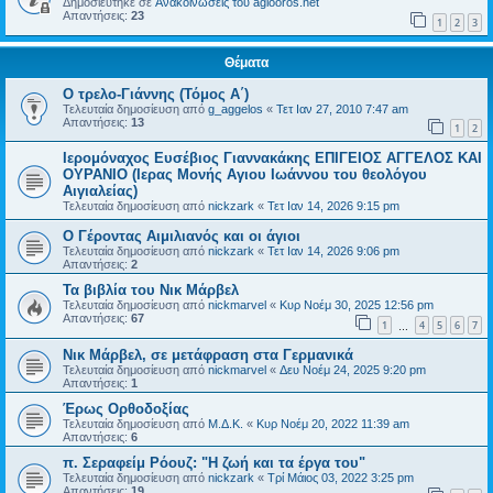
Δημοσιεύτηκε σε
Ανακοινώσεις του agiooros.net
Απαντήσεις:
23
1
2
3
Θέματα
Ο τρελο-Γιάννης (Τόμος Α΄)
Τελευταία δημοσίευση από
g_aggelos
«
Τετ Ιαν 27, 2010 7:47 am
Απαντήσεις:
13
1
2
Ιερομόναχος Ευσέβιος Γιαννακάκης ΕΠΙΓΕΙΟΣ ΑΓΓΕΛΟΣ ΚΑΙ
ΟΥΡΑΝΙΟ (Ιερας Μονής Αγιου Ιωάννου του θεολόγου
Αιγιαλείας)
Τελευταία δημοσίευση από
nickzark
«
Τετ Ιαν 14, 2026 9:15 pm
Ο Γέροντας Αιμιλιανός και οι άγιοι
Τελευταία δημοσίευση από
nickzark
«
Τετ Ιαν 14, 2026 9:06 pm
Απαντήσεις:
2
Τα βιβλία του Νικ Μάρβελ
Τελευταία δημοσίευση από
nickmarvel
«
Κυρ Νοέμ 30, 2025 12:56 pm
Απαντήσεις:
67
1
4
5
6
7
…
Νικ Μάρβελ, σε μετάφραση στα Γερμανικά
Τελευταία δημοσίευση από
nickmarvel
«
Δευ Νοέμ 24, 2025 9:20 pm
Απαντήσεις:
1
Έρως Ορθοδοξίας
Τελευταία δημοσίευση από
Μ.Δ.Κ.
«
Κυρ Νοέμ 20, 2022 11:39 am
Απαντήσεις:
6
π. Σεραφείμ Ρόουζ: "Η ζωή και τα έργα του"
Τελευταία δημοσίευση από
nickzark
«
Τρί Μάιος 03, 2022 3:25 pm
Απαντήσεις:
19