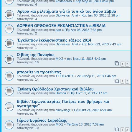
Τελευταία δημοσίευση από
kostasellas
«
Σάβ Μαρ 01, 2014 8:31 pm
Απαντήσεις:
4
Ἄρθρα καὶ μελετήματα γιὰ τὸ τυπικὸ τοῦ ἁγίου Σάββα
Τελευταία δημοσίευση από
Dionysios_Anat
«
Κυρ Δεκ 08, 2013 11:28 pm
Απαντήσεις:
3
ΔΩΡΕΑΝ ΟΡΘΟΔΟΞΑ ΕΚΚΛΗΣΙΑΣΤΙΚΑ e-ΒΙΒΛΙΑ
Τελευταία δημοσίευση από
pan
«
Πέμ Δεκ 05, 2013 7:34 pm
Απαντήσεις:
2
᾿Εγκόλπιον ἐκκλησιαστικῆς τάξεως 2014
Τελευταία δημοσίευση από
Dionysios_Anat
«
Σάβ Νοέμ 23, 2013 7:43 am
Απαντήσεις:
1
Ο βίος της Παναγίας
Τελευταία δημοσίευση από
ΜΙΧΣ
«
Δευ Νοέμ 11, 2013 4:41 pm
Απαντήσεις:
10
1
2
μπορείτε να προτείνετε;
Τελευταία δημοσίευση από
ΣΤΕΦΑΝΟΣ
«
Δευ Νοέμ 11, 2013 1:46 pm
Απαντήσεις:
14
1
2
Έκθεση Ορθόδοξου Χριστιανικού Βιβλίου
Τελευταία δημοσίευση από
Domna
«
Πέμ Οκτ 31, 2013 7:17 am
Βιβλίο:"Σιμωνοπετρίτες Πατέρες που βρήκαμε και
αγαπήσαμε"
Τελευταία δημοσίευση από
dionysisgr
«
Πέμ Οκτ 24, 2013 6:24 am
Απαντήσεις:
6
Γέρων Ευμένιος Σαριδάκης
Τελευταία δημοσίευση από
ΜΙΧΣ
«
Τετ Σεπ 18, 2013 7:32 am
Απαντήσεις:
10
1
2