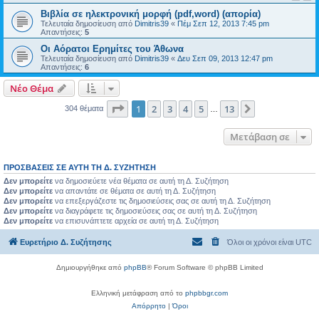
Βιβλία σε ηλεκτρονική μορφή (pdf,word) (απορία)
Τελευταία δημοσίευση από
Dimitris39
«
Πέμ Σεπ 12, 2013 7:45 pm
Απαντήσεις:
5
Οι Αόρατοι Ερημίτες του Άθωνα
Τελευταία δημοσίευση από
Dimitris39
«
Δευ Σεπ 09, 2013 12:47 pm
Απαντήσεις:
6
Νέο Θέμα
Σελίδα
1
από
13
1
2
3
4
5
13
Επόμενη
304 θέματα
…
Μετάβαση σε
ΠΡΟΣΒΆΣΕΙΣ ΣΕ ΑΥΤΉ ΤΗ Δ. ΣΥΖΉΤΗΣΗ
Δεν μπορείτε
να δημοσιεύετε νέα θέματα σε αυτή τη Δ. Συζήτηση
Δεν μπορείτε
να απαντάτε σε θέματα σε αυτή τη Δ. Συζήτηση
Δεν μπορείτε
να επεξεργάζεστε τις δημοσιεύσεις σας σε αυτή τη Δ. Συζήτηση
Δεν μπορείτε
να διαγράφετε τις δημοσιεύσεις σας σε αυτή τη Δ. Συζήτηση
Δεν μπορείτε
να επισυνάπτετε αρχεία σε αυτή τη Δ. Συζήτηση
Ευρετήριο Δ. Συζήτησης
Όλοι οι χρόνοι είναι
UTC
Δημιουργήθηκε από
phpBB
® Forum Software © phpBB Limited
Ελληνική μετάφραση από το
phpbbgr.com
Απόρρητο
|
Όροι