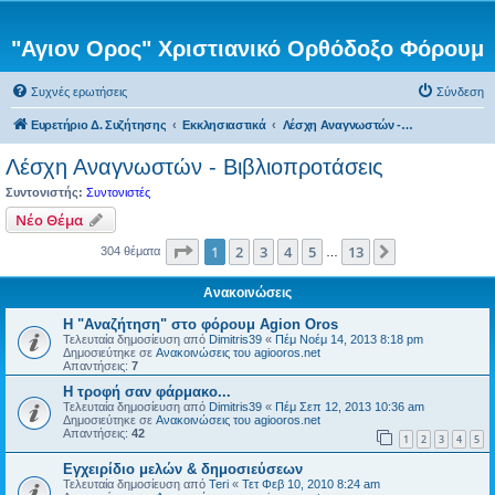
"Αγιον Ορος" Χριστιανικό Ορθόδοξο Φόρουμ
Συχνές ερωτήσεις
Σύνδεση
Ευρετήριο Δ. Συζήτησης
Εκκλησιαστικά
Λέσχη Αναγνωστών - Βιβλιοπροτάσεις
Λέσχη Αναγνωστών - Βιβλιοπροτάσεις
Συντονιστής:
Συντονιστές
Νέο Θέμα
Σελίδα
1
από
13
1
2
3
4
5
13
Επόμενη
304 θέματα
…
Ανακοινώσεις
Η "Αναζήτηση" στο φόρουμ Agion Oros
Τελευταία δημοσίευση από
Dimitris39
«
Πέμ Νοέμ 14, 2013 8:18 pm
Δημοσιεύτηκε σε
Ανακοινώσεις του agiooros.net
Απαντήσεις:
7
H τροφή σαν φάρμακο...
Τελευταία δημοσίευση από
Dimitris39
«
Πέμ Σεπ 12, 2013 10:36 am
Δημοσιεύτηκε σε
Ανακοινώσεις του agiooros.net
Απαντήσεις:
42
1
2
3
4
5
Εγχειρίδιο μελών & δημοσιεύσεων
Τελευταία δημοσίευση από
Teri
«
Τετ Φεβ 10, 2010 8:24 am