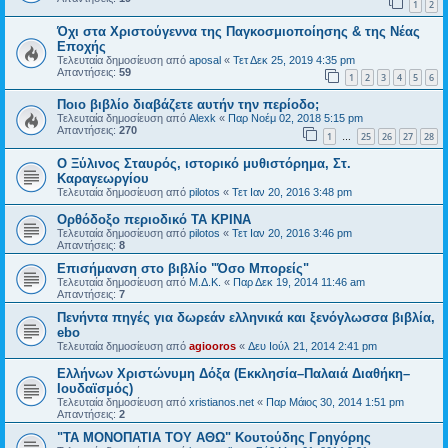
1
2
Όχι στα Χριστούγεννα της Παγκοσμιοποίησης & της Νέας
Εποχής
Τελευταία δημοσίευση από
aposal
«
Τετ Δεκ 25, 2019 4:35 pm
Απαντήσεις:
59
1
2
3
4
5
6
Ποιο βιβλίο διαβάζετε αυτήν την περίοδο;
Τελευταία δημοσίευση από
Alexk
«
Παρ Νοέμ 02, 2018 5:15 pm
Απαντήσεις:
270
1
25
26
27
28
…
Ο Ξύλινος Σταυρός, ιστορικό μυθιστόρημα, Στ.
Καραγεωργίου
Τελευταία δημοσίευση από
pilotos
«
Τετ Ιαν 20, 2016 3:48 pm
Ορθόδοξο περιοδικό ΤΑ ΚΡΙΝΑ
Τελευταία δημοσίευση από
pilotos
«
Τετ Ιαν 20, 2016 3:46 pm
Απαντήσεις:
8
Επισήμανση στο βιβλίο "Όσο Μπορείς"
Τελευταία δημοσίευση από
Μ.Δ.Κ.
«
Παρ Δεκ 19, 2014 11:46 am
Απαντήσεις:
7
Πενήντα πηγές για δωρεάν ελληνικά και ξενόγλωσσα βιβλία,
ebo
Τελευταία δημοσίευση από
agiooros
«
Δευ Ιούλ 21, 2014 2:41 pm
Ελλήνων Χριστώνυμη Δόξα (Εκκλησία–Παλαιά Διαθήκη–
Ιουδαϊσμός)
Τελευταία δημοσίευση από
xristianos.net
«
Παρ Μάιος 30, 2014 1:51 pm
Απαντήσεις:
2
"ΤΑ ΜΟΝΟΠΑΤΙΑ ΤΟΥ ΑΘΩ" Κουτούδης Γρηγόρης