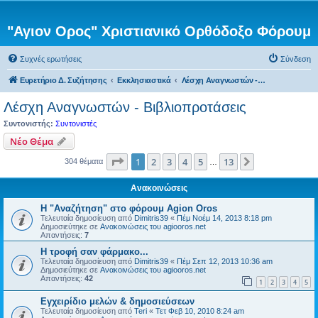
"Αγιον Ορος" Χριστιανικό Ορθόδοξο Φόρουμ
Συχνές ερωτήσεις
Σύνδεση
Ευρετήριο Δ. Συζήτησης
Εκκλησιαστικά
Λέσχη Αναγνωστών - Βιβλιοπροτάσεις
Λέσχη Αναγνωστών - Βιβλιοπροτάσεις
Συντονιστής:
Συντονιστές
Νέο Θέμα
Σελίδα
1
από
13
1
2
3
4
5
13
Επόμενη
304 θέματα
…
Ανακοινώσεις
Η "Αναζήτηση" στο φόρουμ Agion Oros
Τελευταία δημοσίευση από
Dimitris39
«
Πέμ Νοέμ 14, 2013 8:18 pm
Δημοσιεύτηκε σε
Ανακοινώσεις του agiooros.net
Απαντήσεις:
7
H τροφή σαν φάρμακο...
Τελευταία δημοσίευση από
Dimitris39
«
Πέμ Σεπ 12, 2013 10:36 am
Δημοσιεύτηκε σε
Ανακοινώσεις του agiooros.net
Απαντήσεις:
42
1
2
3
4
5
Εγχειρίδιο μελών & δημοσιεύσεων
Τελευταία δημοσίευση από
Teri
«
Τετ Φεβ 10, 2010 8:24 am