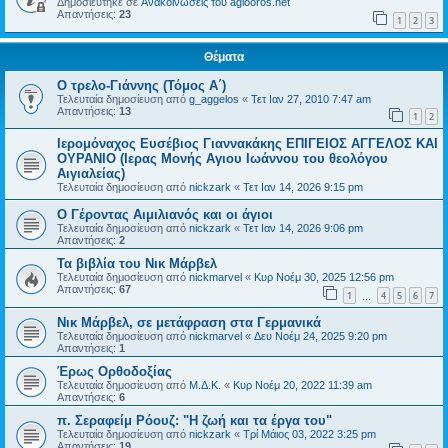
Δημοσιεύτηκε σε
Ανακοινώσεις του agiooros.net
Απαντήσεις:
23
1
2
3
Θέματα
Ο τρελο-Γιάννης (Τόμος Α΄)
Τελευταία δημοσίευση από
g_aggelos
«
Τετ Ιαν 27, 2010 7:47 am
Απαντήσεις:
13
1
2
Ιερομόναχος Ευσέβιος Γιαννακάκης ΕΠΙΓΕΙΟΣ ΑΓΓΕΛΟΣ ΚΑΙ
ΟΥΡΑΝΙΟ (Ιερας Μονής Αγιου Ιωάννου του θεολόγου
Αιγιαλείας)
Τελευταία δημοσίευση από
nickzark
«
Τετ Ιαν 14, 2026 9:15 pm
Ο Γέροντας Αιμιλιανός και οι άγιοι
Τελευταία δημοσίευση από
nickzark
«
Τετ Ιαν 14, 2026 9:06 pm
Απαντήσεις:
2
Τα βιβλία του Νικ Μάρβελ
Τελευταία δημοσίευση από
nickmarvel
«
Κυρ Νοέμ 30, 2025 12:56 pm
Απαντήσεις:
67
1
4
5
6
7
…
Νικ Μάρβελ, σε μετάφραση στα Γερμανικά
Τελευταία δημοσίευση από
nickmarvel
«
Δευ Νοέμ 24, 2025 9:20 pm
Απαντήσεις:
1
Έρως Ορθοδοξίας
Τελευταία δημοσίευση από
Μ.Δ.Κ.
«
Κυρ Νοέμ 20, 2022 11:39 am
Απαντήσεις:
6
π. Σεραφείμ Ρόουζ: "Η ζωή και τα έργα του"
Τελευταία δημοσίευση από
nickzark
«
Τρί Μάιος 03, 2022 3:25 pm
Απαντήσεις:
19