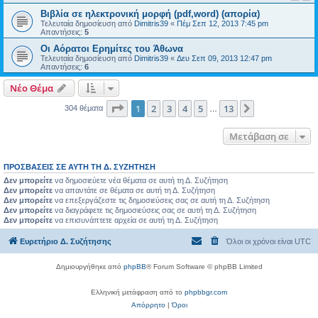
Βιβλία σε ηλεκτρονική μορφή (pdf,word) (απορία)
Τελευταία δημοσίευση από
Dimitris39
«
Πέμ Σεπ 12, 2013 7:45 pm
Απαντήσεις:
5
Οι Αόρατοι Ερημίτες του Άθωνα
Τελευταία δημοσίευση από
Dimitris39
«
Δευ Σεπ 09, 2013 12:47 pm
Απαντήσεις:
6
Νέο Θέμα
Σελίδα
1
από
13
1
2
3
4
5
13
Επόμενη
304 θέματα
…
Μετάβαση σε
ΠΡΟΣΒΆΣΕΙΣ ΣΕ ΑΥΤΉ ΤΗ Δ. ΣΥΖΉΤΗΣΗ
Δεν μπορείτε
να δημοσιεύετε νέα θέματα σε αυτή τη Δ. Συζήτηση
Δεν μπορείτε
να απαντάτε σε θέματα σε αυτή τη Δ. Συζήτηση
Δεν μπορείτε
να επεξεργάζεστε τις δημοσιεύσεις σας σε αυτή τη Δ. Συζήτηση
Δεν μπορείτε
να διαγράφετε τις δημοσιεύσεις σας σε αυτή τη Δ. Συζήτηση
Δεν μπορείτε
να επισυνάπτετε αρχεία σε αυτή τη Δ. Συζήτηση
Ευρετήριο Δ. Συζήτησης
Όλοι οι χρόνοι είναι
UTC
Δημιουργήθηκε από
phpBB
® Forum Software © phpBB Limited
Ελληνική μετάφραση από το
phpbbgr.com
Απόρρητο
|
Όροι