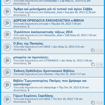
Τελευταία δημοσίευση από
kostasellas
«
Σάβ Μαρ 01, 2014 8:31 pm
Απαντήσεις:
4
Ἄρθρα καὶ μελετήματα γιὰ τὸ τυπικὸ τοῦ ἁγίου Σάββα
Τελευταία δημοσίευση από
Dionysios_Anat
«
Κυρ Δεκ 08, 2013 11:28 pm
Απαντήσεις:
3
ΔΩΡΕΑΝ ΟΡΘΟΔΟΞΑ ΕΚΚΛΗΣΙΑΣΤΙΚΑ e-ΒΙΒΛΙΑ
Τελευταία δημοσίευση από
pan
«
Πέμ Δεκ 05, 2013 7:34 pm
Απαντήσεις:
2
᾿Εγκόλπιον ἐκκλησιαστικῆς τάξεως 2014
Τελευταία δημοσίευση από
Dionysios_Anat
«
Σάβ Νοέμ 23, 2013 7:43 am
Απαντήσεις:
1
Ο βίος της Παναγίας
Τελευταία δημοσίευση από
ΜΙΧΣ
«
Δευ Νοέμ 11, 2013 4:41 pm
Απαντήσεις:
10
1
2
μπορείτε να προτείνετε;
Τελευταία δημοσίευση από
ΣΤΕΦΑΝΟΣ
«
Δευ Νοέμ 11, 2013 1:46 pm
Απαντήσεις:
14
1
2
Έκθεση Ορθόδοξου Χριστιανικού Βιβλίου
Τελευταία δημοσίευση από
Domna
«
Πέμ Οκτ 31, 2013 7:17 am
Βιβλίο:"Σιμωνοπετρίτες Πατέρες που βρήκαμε και
αγαπήσαμε"
Τελευταία δημοσίευση από
dionysisgr
«
Πέμ Οκτ 24, 2013 6:24 am
Απαντήσεις:
6
Γέρων Ευμένιος Σαριδάκης
Τελευταία δημοσίευση από
ΜΙΧΣ
«
Τετ Σεπ 18, 2013 7:32 am
Απαντήσεις:
10
1
2