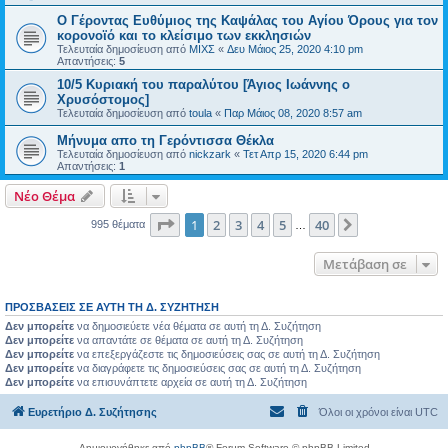
Ο Γέροντας Ευθύμιος της Καψάλας του Αγίου Όρους για τον
κορονοϊό και το κλείσιμο των εκκλησιών
Τελευταία δημοσίευση από
ΜΙΧΣ
«
Δευ Μάιος 25, 2020 4:10 pm
Απαντήσεις:
5
10/5 Κυριακή του παραλύτου [Άγιος Ιωάννης ο
Χρυσόστομος]
Τελευταία δημοσίευση από
toula
«
Παρ Μάιος 08, 2020 8:57 am
Μήνυμα απο τη Γερόντισσα Θέκλα
Τελευταία δημοσίευση από
nickzark
«
Τετ Απρ 15, 2020 6:44 pm
Απαντήσεις:
1
Νέο Θέμα
Σελίδα
1
από
40
1
2
3
4
5
40
Επόμενη
995 θέματα
…
Μετάβαση σε
ΠΡΟΣΒΆΣΕΙΣ ΣΕ ΑΥΤΉ ΤΗ Δ. ΣΥΖΉΤΗΣΗ
Δεν μπορείτε
να δημοσιεύετε νέα θέματα σε αυτή τη Δ. Συζήτηση
Δεν μπορείτε
να απαντάτε σε θέματα σε αυτή τη Δ. Συζήτηση
Δεν μπορείτε
να επεξεργάζεστε τις δημοσιεύσεις σας σε αυτή τη Δ. Συζήτηση
Δεν μπορείτε
να διαγράφετε τις δημοσιεύσεις σας σε αυτή τη Δ. Συζήτηση
Δεν μπορείτε
να επισυνάπτετε αρχεία σε αυτή τη Δ. Συζήτηση
Ευρετήριο Δ. Συζήτησης
Όλοι οι χρόνοι είναι
UTC
Δημιουργήθηκε από
phpBB
® Forum Software © phpBB Limited