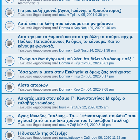
Απαντήσεις:
1
Για μια καλή χρονιά (Άγιος Ιωάννης ο Χρυσόστομος)
Τελευταία δημοσίευση από
toula
«
Τρί Ιαν 05, 2021 9:38 pm
Αυτά είναι τα λάθη που κάνουμε στα μνημόσυνα
Τελευταία δημοσίευση από
Domna
«
Κυρ Νοέμ 29, 2020 9:46 am
Από την μια το θυμιατό και από την άλλη το πούρο. αρχιμ.
Παύλος Παπαδόπουλος Κι όμως το κάνουμε. Και το
κάνουμε φωνακτά,
Τελευταία δημοσίευση από
Domna
«
Σάβ Νοέμ 14, 2020 1:38 pm
"Γνώρισα ἕνα ἀγόρι καὶ μοῦ λέει: ὅτι θέλει νὰ κάνουμε σέξ."
Τελευταία δημοσίευση από
Domna
«
Πέμ Οκτ 08, 2020 6:01 pm
Τόσα χρόνια μέσα στην Εκκλησία κι όμως ζεις αντίχριστα
Τελευταία δημοσίευση από
Domna
«
Πέμ Οκτ 08, 2020 3:17 pm
Λίστα αποριών
Τελευταία δημοσίευση από
Domna
«
Κυρ Οκτ 04, 2020 7:08 am
Ασκητές μέσα στον κόσμο Γ’: Κωνσταντίνος Μικρός, ο
ευλαβής νεωκόρος
Τελευταία δημοσίευση από
toula
«
Τετ Αύγ 12, 2020 8:35 am
Άγιος Ιάκωβος Τσαλίκης.. Το… “φθινοπωρινό πουλάκι” που
αγίασε! (από τα παιδικά χρόνια του Γ. Ιακώβου Τσαλίκη).
Τελευταία δημοσίευση από
toula
«
Σάβ Ιούλ 04, 2020 8:16 pm
Η δυσκολία της σύζευξης
Τελευταία δημοσίευση από
panagiotisspy
«
Σάβ Ιουν 06, 2020 11:23 am