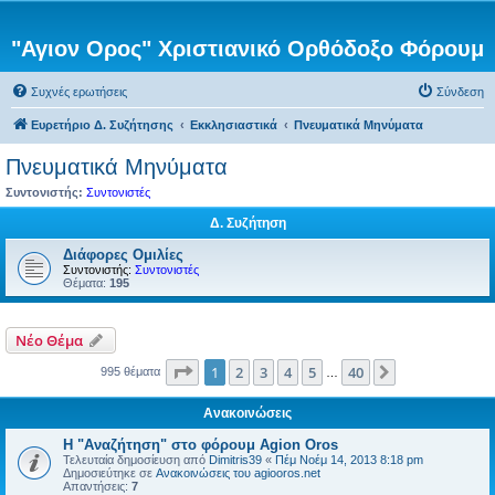
"Αγιον Ορος" Χριστιανικό Ορθόδοξο Φόρουμ
Συχνές ερωτήσεις
Σύνδεση
Ευρετήριο Δ. Συζήτησης
Εκκλησιαστικά
Πνευματικά Μηνύματα
Πνευματικά Μηνύματα
Συντονιστής:
Συντονιστές
Δ. Συζήτηση
Διάφορες Ομιλίες
Συντονιστής:
Συντονιστές
Θέματα:
195
Νέο Θέμα
Σελίδα
1
από
40
1
2
3
4
5
40
Επόμενη
995 θέματα
…
Ανακοινώσεις
Η "Αναζήτηση" στο φόρουμ Agion Oros
Τελευταία δημοσίευση από
Dimitris39
«
Πέμ Νοέμ 14, 2013 8:18 pm
Δημοσιεύτηκε σε
Ανακοινώσεις του agiooros.net
Απαντήσεις:
7