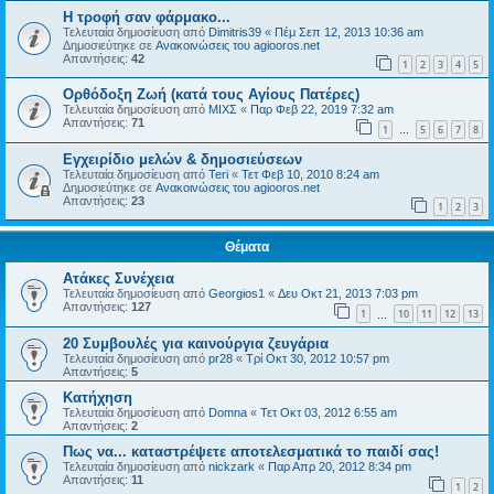
H τροφή σαν φάρμακο...
Τελευταία δημοσίευση από
Dimitris39
«
Πέμ Σεπ 12, 2013 10:36 am
Δημοσιεύτηκε σε
Ανακοινώσεις του agiooros.net
Απαντήσεις:
42
1
2
3
4
5
Ορθόδοξη Ζωή (κατά τους Αγίους Πατέρες)
Τελευταία δημοσίευση από
ΜΙΧΣ
«
Παρ Φεβ 22, 2019 7:32 am
Απαντήσεις:
71
1
5
6
7
8
…
Εγχειρίδιο μελών & δημοσιεύσεων
Τελευταία δημοσίευση από
Teri
«
Τετ Φεβ 10, 2010 8:24 am
Δημοσιεύτηκε σε
Ανακοινώσεις του agiooros.net
Απαντήσεις:
23
1
2
3
Θέματα
Ατάκες Συνέχεια
Τελευταία δημοσίευση από
Georgios1
«
Δευ Οκτ 21, 2013 7:03 pm
Απαντήσεις:
127
1
10
11
12
13
…
20 Συμβουλές για καινούργια ζευγάρια
Τελευταία δημοσίευση από
pr28
«
Τρί Οκτ 30, 2012 10:57 pm
Απαντήσεις:
5
Κατήχηση
Τελευταία δημοσίευση από
Domna
«
Τετ Οκτ 03, 2012 6:55 am
Απαντήσεις:
2
Πως να... καταστρέψετε αποτελεσματικά το παιδί σας!
Τελευταία δημοσίευση από
nickzark
«
Παρ Απρ 20, 2012 8:34 pm
Απαντήσεις:
11
1
2