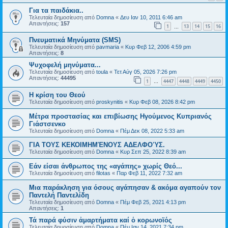
Για τα παιδάκια..
Τελευταία δημοσίευση από
Domna
«
Δευ Ιαν 10, 2011 6:46 am
Απαντήσεις:
157
1
13
14
15
16
…
Πνευματικά Μηνύματα (SMS)
Τελευταία δημοσίευση από
pavmaria
«
Κυρ Φεβ 12, 2006 4:59 pm
Απαντήσεις:
8
Ψυχοφελή μηνύματα...
Τελευταία δημοσίευση από
toula
«
Τετ Αύγ 05, 2026 7:26 pm
Απαντήσεις:
44495
1
4447
4448
4449
4450
…
Η κρίση του Θεού
Τελευταία δημοσίευση από
proskynitis
«
Κυρ Φεβ 08, 2026 8:42 pm
Μέτρα προστασίας και επιβίωσης Ηγούμενος Κυπριανός
Γιάστσενκο
Τελευταία δημοσίευση από
Domna
«
Πέμ Δεκ 08, 2022 5:33 am
ΓΙΑ ΤΟΥΣ ΚΕΚΟΙΜΗΜΈΝΟΥΣ ΑΔΕΛΦΟΎΣ.
Τελευταία δημοσίευση από
Domna
«
Κυρ Σεπ 25, 2022 8:39 am
Εάν είσαι άνθρωπος της «αγάπης» χωρίς Θεό...
Τελευταία δημοσίευση από
filotas
«
Παρ Φεβ 11, 2022 7:32 am
Μια παράκληση για όσους αγάπησαν & ακόμα αγαπούν τον
Παντελή Παντελίδη
Τελευταία δημοσίευση από
Domna
«
Πέμ Φεβ 25, 2021 4:13 pm
Απαντήσεις:
1
Τά παρά φύσιν ἀμαρτήματα καί ὁ κορωνοϊός
Τελευταία δημοσίευση από
Domna
«
Πέμ Ιαν 14, 2021 7:34 pm