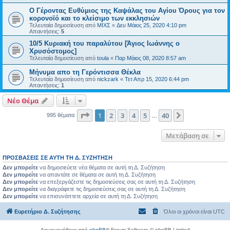
Ο Γέροντας Ευθύμιος της Καψάλας του Αγίου Όρους για τον
κορονοϊό και το κλείσιμο των εκκλησιών
Τελευταία δημοσίευση από
ΜΙΧΣ
«
Δευ Μάιος 25, 2020 4:10 pm
Απαντήσεις:
5
10/5 Κυριακή του παραλύτου [Άγιος Ιωάννης ο
Χρυσόστομος]
Τελευταία δημοσίευση από
toula
«
Παρ Μάιος 08, 2020 8:57 am
Μήνυμα απο τη Γερόντισσα Θέκλα
Τελευταία δημοσίευση από
nickzark
«
Τετ Απρ 15, 2020 6:44 pm
Απαντήσεις:
1
Νέο Θέμα
Σελίδα
1
από
40
1
2
3
4
5
40
Επόμενη
995 θέματα
…
Μετάβαση σε
ΠΡΟΣΒΆΣΕΙΣ ΣΕ ΑΥΤΉ ΤΗ Δ. ΣΥΖΉΤΗΣΗ
Δεν μπορείτε
να δημοσιεύετε νέα θέματα σε αυτή τη Δ. Συζήτηση
Δεν μπορείτε
να απαντάτε σε θέματα σε αυτή τη Δ. Συζήτηση
Δεν μπορείτε
να επεξεργάζεστε τις δημοσιεύσεις σας σε αυτή τη Δ. Συζήτηση
Δεν μπορείτε
να διαγράφετε τις δημοσιεύσεις σας σε αυτή τη Δ. Συζήτηση
Δεν μπορείτε
να επισυνάπτετε αρχεία σε αυτή τη Δ. Συζήτηση
Ευρετήριο Δ. Συζήτησης
Όλοι οι χρόνοι είναι
UTC
Δημιουργήθηκε από
phpBB
® Forum Software © phpBB Limited