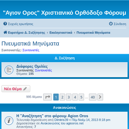
"Αγιον Ορος" Χριστιανικό Ορθόδοξο Φόρουμ
Συχνές ερωτήσεις
Σύνδεση
Ευρετήριο Δ. Συζήτησης
Εκκλησιαστικά
Πνευματικά Μηνύματα
Πνευματικά Μηνύματα
Συντονιστής:
Συντονιστές
Δ. Συζήτηση
Διάφορες Ομιλίες
Συντονιστής:
Συντονιστές
Θέματα:
195
Νέο Θέμα
Σελίδα
1
από
40
1
2
3
4
5
40
Επόμενη
995 θέματα
…
Ανακοινώσεις
Η "Αναζήτηση" στο φόρουμ Agion Oros
Τελευταία δημοσίευση από
Dimitris39
«
Πέμ Νοέμ 14, 2013 8:18 pm
Δημοσιεύτηκε σε
Ανακοινώσεις του agiooros.net
Απαντήσεις:
7