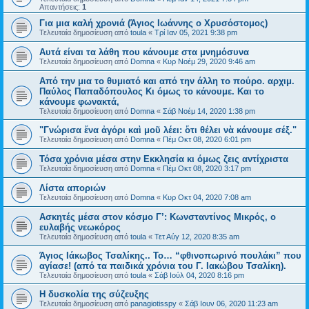
Απαντήσεις:
1
Για μια καλή χρονιά (Άγιος Ιωάννης ο Χρυσόστομος)
Τελευταία δημοσίευση από
toula
«
Τρί Ιαν 05, 2021 9:38 pm
Αυτά είναι τα λάθη που κάνουμε στα μνημόσυνα
Τελευταία δημοσίευση από
Domna
«
Κυρ Νοέμ 29, 2020 9:46 am
Από την μια το θυμιατό και από την άλλη το πούρο. αρχιμ.
Παύλος Παπαδόπουλος Κι όμως το κάνουμε. Και το
κάνουμε φωνακτά,
Τελευταία δημοσίευση από
Domna
«
Σάβ Νοέμ 14, 2020 1:38 pm
"Γνώρισα ἕνα ἀγόρι καὶ μοῦ λέει: ὅτι θέλει νὰ κάνουμε σέξ."
Τελευταία δημοσίευση από
Domna
«
Πέμ Οκτ 08, 2020 6:01 pm
Τόσα χρόνια μέσα στην Εκκλησία κι όμως ζεις αντίχριστα
Τελευταία δημοσίευση από
Domna
«
Πέμ Οκτ 08, 2020 3:17 pm
Λίστα αποριών
Τελευταία δημοσίευση από
Domna
«
Κυρ Οκτ 04, 2020 7:08 am
Ασκητές μέσα στον κόσμο Γ’: Κωνσταντίνος Μικρός, ο
ευλαβής νεωκόρος
Τελευταία δημοσίευση από
toula
«
Τετ Αύγ 12, 2020 8:35 am
Άγιος Ιάκωβος Τσαλίκης.. Το… “φθινοπωρινό πουλάκι” που
αγίασε! (από τα παιδικά χρόνια του Γ. Ιακώβου Τσαλίκη).
Τελευταία δημοσίευση από
toula
«
Σάβ Ιούλ 04, 2020 8:16 pm
Η δυσκολία της σύζευξης
Τελευταία δημοσίευση από
panagiotisspy
«
Σάβ Ιουν 06, 2020 11:23 am