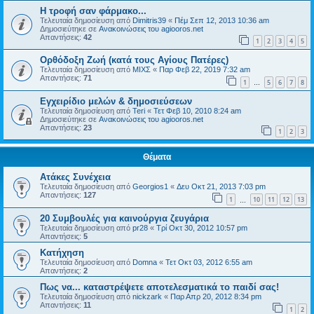
H τροφή σαν φάρμακο...
Τελευταία δημοσίευση από
Dimitris39
«
Πέμ Σεπ 12, 2013 10:36 am
Δημοσιεύτηκε σε
Ανακοινώσεις του agiooros.net
Απαντήσεις:
42
1
2
3
4
5
Ορθόδοξη Ζωή (κατά τους Αγίους Πατέρες)
Τελευταία δημοσίευση από
ΜΙΧΣ
«
Παρ Φεβ 22, 2019 7:32 am
Απαντήσεις:
71
1
5
6
7
8
…
Εγχειρίδιο μελών & δημοσιεύσεων
Τελευταία δημοσίευση από
Teri
«
Τετ Φεβ 10, 2010 8:24 am
Δημοσιεύτηκε σε
Ανακοινώσεις του agiooros.net
Απαντήσεις:
23
1
2
3
Θέματα
Ατάκες Συνέχεια
Τελευταία δημοσίευση από
Georgios1
«
Δευ Οκτ 21, 2013 7:03 pm
Απαντήσεις:
127
1
10
11
12
13
…
20 Συμβουλές για καινούργια ζευγάρια
Τελευταία δημοσίευση από
pr28
«
Τρί Οκτ 30, 2012 10:57 pm
Απαντήσεις:
5
Κατήχηση
Τελευταία δημοσίευση από
Domna
«
Τετ Οκτ 03, 2012 6:55 am
Απαντήσεις:
2
Πως να... καταστρέψετε αποτελεσματικά το παιδί σας!
Τελευταία δημοσίευση από
nickzark
«
Παρ Απρ 20, 2012 8:34 pm
Απαντήσεις:
11
1
2